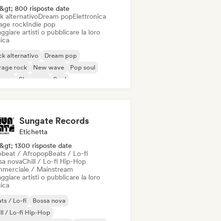
&gt; 800 risposte date
k alternativo
Dream pop
Elettronica
age rock
Indie pop
ggiare artisti o pubblicare la loro
ica
k alternativo
Dream pop
rage rock
New wave
Pop soul
ggae
Shoegaze
Soul
Sungate Records
Etichetta
&gt; 1300 risposte date
obeat / Afropop
Beats / Lo-fi
sa nova
Chill / Lo-fi Hip-Hop
merciale / Mainstream
ggiare artisti o pubblicare la loro
ica
ts / Lo-fi
Bossa nova
ll / Lo-fi Hip-Hop