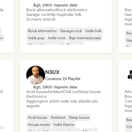
&gt; 2400 risposte date
le
Rock alternativo
Rock elettronico
Roc
Garage rock
Hip-hop
Indie folk
Gar
Scrivere articoli
Inga
mus
Rock alternativo
Garage rock
Indie folk
Roc
vo
Indie pop
Indie rock
Rap internazionale
Ga
Metal / Heavy metal
Pop rock
Re
N3UX
Curatore Di Playlist
&gt; 2800 risposte date
fi
Acid house
Ambient
Chill out
Deep house
Afr
Elettronica
Bos
Aggiungere artisti nelle mie playlist più
Com
seguite
Inga
mus
Acid house
Ambient
Deep house
Bea
House music
Indie Dance
Chi
ic
Melodic & Progressive House
Minimal