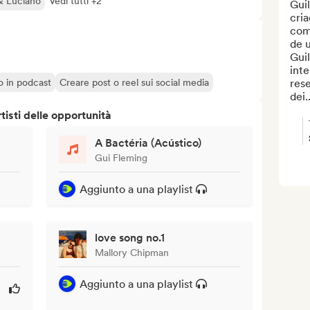
& Luciano
Vedi tutti +2
Gui
cria
com 
de 
Gui
inte
o o in podcast
Creare post o reel sui social media
res
dei..
isti delle opportunità
A Bactéria (Acústico)
Gui Fleming
Aggiunto a una playlist
love song no.1
Mallory Chipman
Aggiunto a una playlist