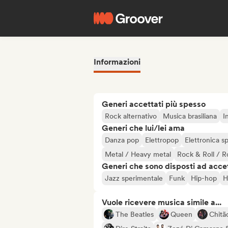
Informazioni
Generi accettati più spesso
Rock alternativo
Musica brasiliana
I
Generi che lui/lei ama
Danza pop
Elettropop
Elettronica s
Metal / Heavy metal
Rock & Roll / R
Generi che sono disposti ad acce
Jazz sperimentale
Funk
Hip-hop
H
Vuole ricevere musica simile a...
The Beatles
Queen
Chitã