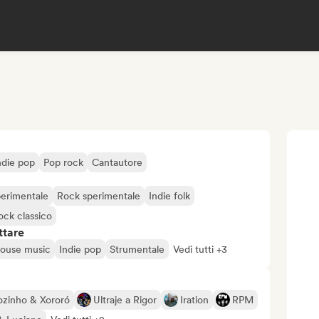
ndie pop
Pop rock
Cantautore
perimentale
Rock sperimentale
Indie folk
ock classico
ttare
ouse music
Indie pop
Strumentale
Vedi tutti +3
ozinho & Xororó
Ultraje a Rigor
Iration
RPM