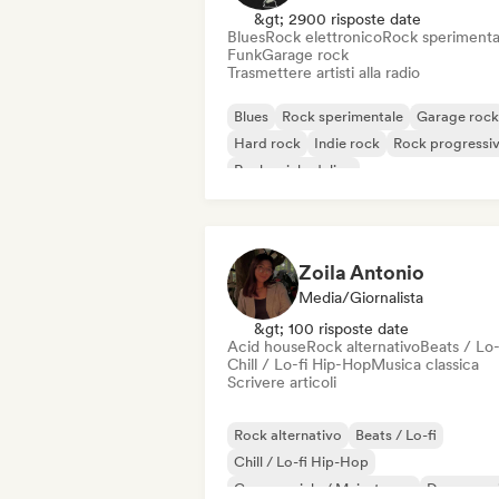
&gt; 2900 risposte date
Blues
Rock elettronico
Rock sperimenta
Funk
Garage rock
Trasmettere artisti alla radio
Blues
Rock sperimentale
Garage rock
Hard rock
Indie rock
Rock progressi
Rock psichedelico
Rock & Roll / Rock classico
Zoila Antonio
Media/Giornalista
&gt; 100 risposte date
Acid house
Rock alternativo
Beats / Lo-
Chill / Lo-fi Hip-Hop
Musica classica
Scrivere articoli
Rock alternativo
Beats / Lo-fi
Chill / Lo-fi Hip-Hop
Commerciale / Mainstream
Dance mus