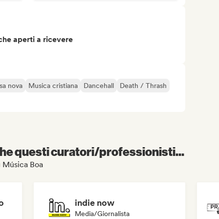
che aperti a ricevere
sa nova
Musica cristiana
Dancehall
Death / Thrash
e questi curatori/professionisti...
og Música Boa
o
indie now
Media/Giornalista