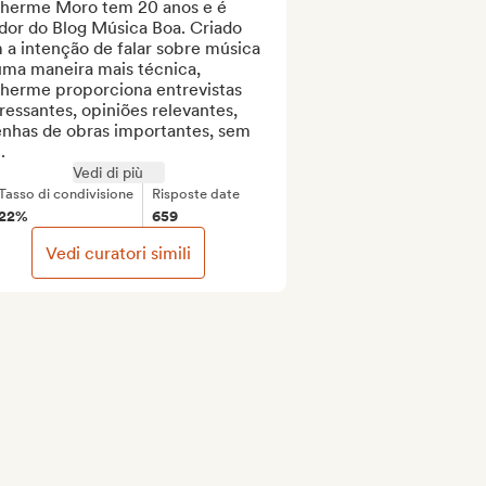
lherme Moro tem 20 anos e é 
dor do Blog Música Boa. Criado 
a intenção de falar sobre música 
uma maneira mais técnica, 
lherme proporciona entrevistas 
ressantes, opiniões relevantes, 
enhas de obras importantes, sem 
.
Vedi di più
Tasso di condivisione
Risposte date
22%
659
Vedi curatori simili