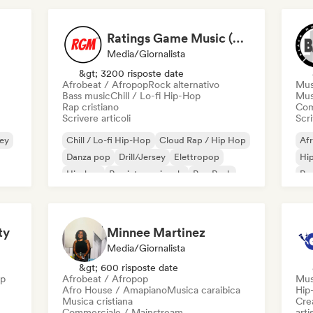
Ratings Game Music (RGM)
Media/Giornalista
&gt; 3200 risposte date
Afrobeat / Afropop
Rock alternativo
Mus
Bass music
Chill / Lo-fi Hip-Hop
Mus
Rap cristiano
Com
Scrivere articoli
Scri
sey
Chill / Lo-fi Hip-Hop
Cloud Rap / Hip Hop
Af
Danza pop
Drill/Jersey
Elettropop
Hi
Hip-hop
Rap internazionale
Pop Punk
Rap
ty
Minnee Martinez
Media/Giornalista
&gt; 600 risposte date
op
Afrobeat / Afropop
Mus
Afro House / Amapiano
Musica caraibica
Hip
Musica cristiana
Crea
Commerciale / Mainstream
artis