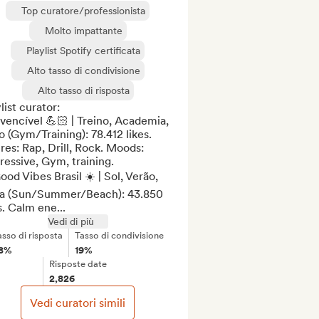
Top curatore/professionista
Molto impattante
Playlist Spotify certificata
Alto tasso di condivisione
Alto tasso di risposta
list curator:

nvencível 💪🏻 | Treino, Academia, 
 (Gym/Training): 78.412 likes. 
es: Rap, Drill, Rock. Moods: 
essive, Gym, training.

ood Vibes Brasil ☀️ | Sol, Verão, 
ia (Sun/Summer/Beach): 43.850 
s. Calm ene...
Vedi di più
asso di risposta
Tasso di condivisione
8%
19%
Risposte date
2,826
Vedi curatori simili