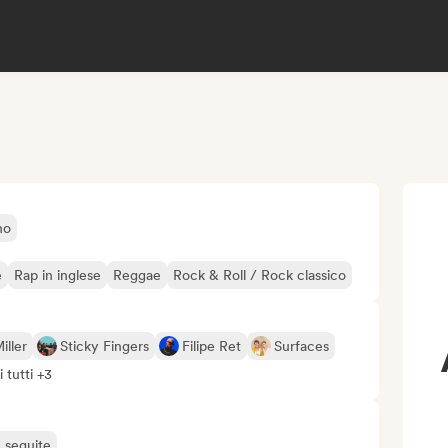
no
e
Rap in inglese
Reggae
Rock & Roll / Rock classico
iller
Sticky Fingers
Filipe Ret
Surfaces
 tutti +3
ù seguite