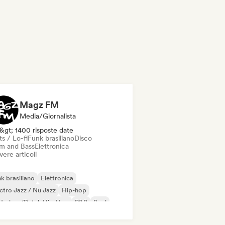
Magz FM
Media/Giornalista
&gt; 1400 risposte date
s / Lo-fi
Funk brasiliano
Disco
m and Bass
Elettronica
vere articoli
k brasiliano
Elettronica
ctro Jazz / Nu Jazz
Hip-hop
derhop/Dutch Hip-Hop
R&B
Soul
ts / Lo-fi