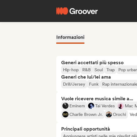
Informazioni
Generi accettati più spesso
Hip-hop
R&B
Soul
Trap
Pop urba
Generi che lui/lei ama
Drill/Jersey
Funk
Rap internazional
Vuole ricevere musica simile a...
Eminem
Tai Verdes
Mac M
Charlie Brown Jr.
Orochi
Vedi
Principali opportunità
Aggiungere artisti nelle mie playlist pi