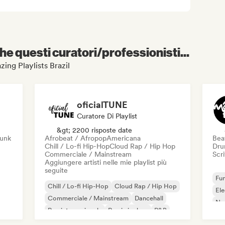
e questi curatori/professionisti...
zing Playlists Brazil
oficialTUNE
Curatore Di Playlist
&gt; 2200 risposte date
unk
Afrobeat / Afropop
Americana
Beat
Chill / Lo-fi Hip-Hop
Cloud Rap / Hip Hop
Dru
Commerciale / Mainstream
Scri
Aggiungere artisti nelle mie playlist più
seguite
Fun
Chill / Lo-fi Hip-Hop
Cloud Rap / Hip Hop
Ele
Commerciale / Mainstream
Dancehall
Ne
Rap internazionale
Rap in inglese
R&B
Bea
Reggaeton