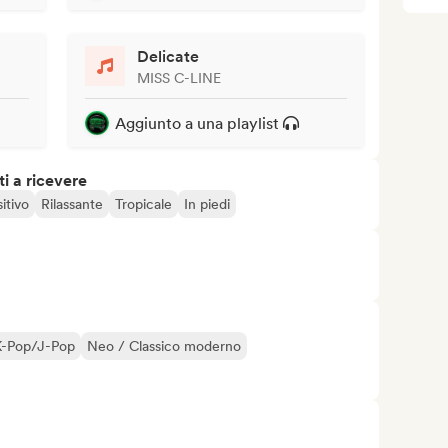
Delicate
MISS C-LINE
Aggiunto a una playlist
i a ricevere
itivo
Rilassante
Tropicale
In piedi
K-Pop/J-Pop
Neo / Classico moderno