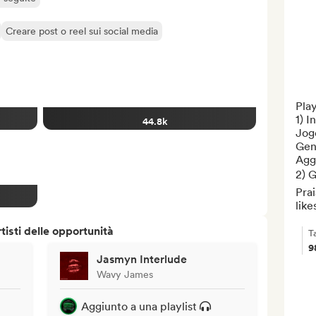
Creare post o reel sui social media
Play
1) I
44.8k
Jogo
Genr
Aggr
2) G
Pra
like
isti delle opportunità
T
9
Jasmyn Interlude
Wavy James
Aggiunto a una playlist