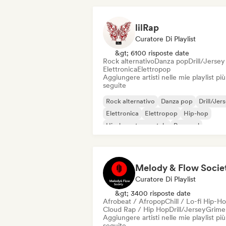
lilRap
Curatore Di Playlist
&gt; 6100 risposte date
Rock alternativo
Danza pop
Drill/Jersey
Elettronica
Elettropop
Aggiungere artisti nelle mie playlist più
seguite
Rock alternativo
Danza pop
Drill/Jer
Elettronica
Elettropop
Hip-hop
Hip-hop strumentale
Pop soul
Melody & Flow Socie
Curatore Di Playlist
&gt; 3400 risposte date
Afrobeat / Afropop
Chill / Lo-fi Hip-H
Cloud Rap / Hip Hop
Drill/Jersey
Grime
Aggiungere artisti nelle mie playlist più
seguite