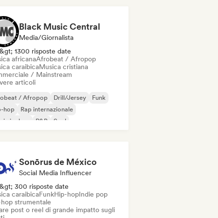
Black Music Central
Media/Giornalista
&gt; 1300 risposte date
ica africana
Afrobeat / Afropop
ica caraibica
Musica cristiana
merciale / Mainstream
vere articoli
robeat / Afropop
Drill/Jersey
Funk
p-hop
Rap internazionale
 in inglese
R&B
Soul
Sonōrus de México
Social Media Influencer
&gt; 300 risposte date
ica caraibica
Funk
Hip-hop
Indie pop
-hop strumentale
re post o reel di grande impatto sugli
ti