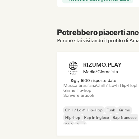
Potrebbero piacerti anch
Perché stai visitando il profilo di Ama
RIZUMO.PLAY
Media/Giornalista
&gt; 1600 risposte date
Musica brasiliana
Chill / Lo-fi Hip-Hop
F
Grime
Hip-hop
Scrivere articoli
Chill / Lo-fi Hip-Hop
Funk
Grime
Hip-hop
Rap in inglese
Rap francese
R&B
Soul