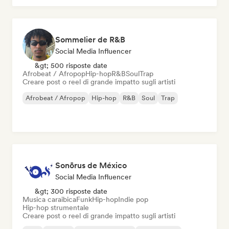
Sommelier de R&B
Social Media Influencer
&gt; 500 risposte date
Afrobeat / Afropop
Hip-hop
R&B
Soul
Trap
Creare post o reel di grande impatto sugli artisti
Afrobeat / Afropop
Hip-hop
R&B
Soul
Trap
Sonōrus de México
Social Media Influencer
&gt; 300 risposte date
Musica caraibica
Funk
Hip-hop
Indie pop
Hip-hop strumentale
Creare post o reel di grande impatto sugli artisti