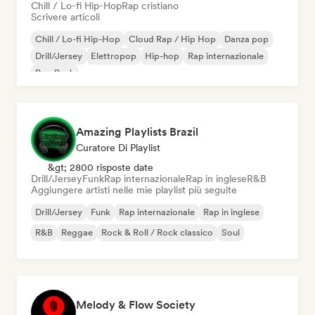
Chill / Lo-fi Hip-Hop
Rap cristiano
Scrivere articoli
Chill / Lo-fi Hip-Hop
Cloud Rap / Hip Hop
Danza pop
Drill/Jersey
Elettropop
Hip-hop
Rap internazionale
Pop Punk
Amazing Playlists Brazil
Curatore Di Playlist
&gt; 2800 risposte date
Drill/Jersey
Funk
Rap internazionale
Rap in inglese
R&B
Aggiungere artisti nelle mie playlist più seguite
Drill/Jersey
Funk
Rap internazionale
Rap in inglese
R&B
Reggae
Rock & Roll / Rock classico
Soul
Melody & Flow Society