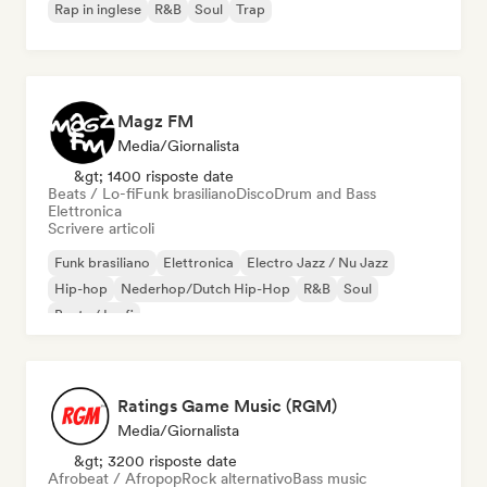
Rap in inglese
R&B
Soul
Trap
Magz FM
Media/Giornalista
&gt; 1400 risposte date
Beats / Lo-fi
Funk brasiliano
Disco
Drum and Bass
Elettronica
Scrivere articoli
Funk brasiliano
Elettronica
Electro Jazz / Nu Jazz
Hip-hop
Nederhop/Dutch Hip-Hop
R&B
Soul
Beats / Lo-fi
Ratings Game Music (RGM)
Media/Giornalista
&gt; 3200 risposte date
Afrobeat / Afropop
Rock alternativo
Bass music