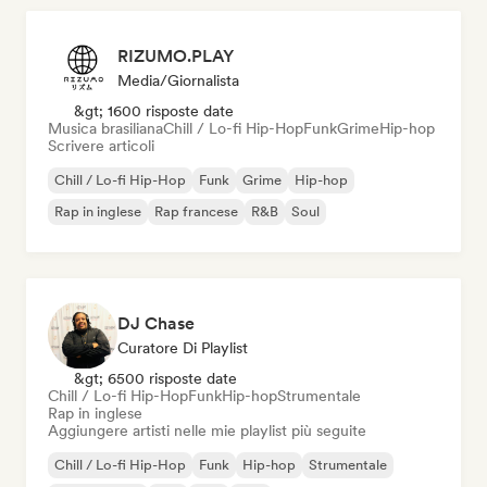
RIZUMO.PLAY
Media/Giornalista
&gt; 1600 risposte date
Musica brasiliana
Chill / Lo-fi Hip-Hop
Funk
Grime
Hip-hop
Scrivere articoli
Chill / Lo-fi Hip-Hop
Funk
Grime
Hip-hop
Rap in inglese
Rap francese
R&B
Soul
DJ Chase
Curatore Di Playlist
&gt; 6500 risposte date
Chill / Lo-fi Hip-Hop
Funk
Hip-hop
Strumentale
Rap in inglese
Aggiungere artisti nelle mie playlist più seguite
Chill / Lo-fi Hip-Hop
Funk
Hip-hop
Strumentale