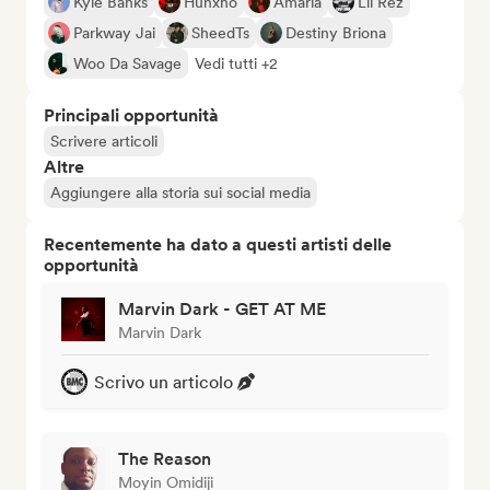
Kyle Banks
Hunxho
Amaria
Lil Rez
Parkway Jai
SheedTs
Destiny Briona
Woo Da Savage
Vedi tutti +2
Principali opportunità
Scrivere articoli
Altre
Aggiungere alla storia sui social media
Recentemente ha dato a questi artisti delle
opportunità
Marvin Dark - GET AT ME
Marvin Dark
Scrivo un articolo
The Reason
Moyin Omidiji