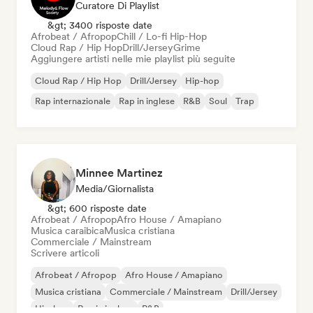
Curatore Di Playlist
&gt; 3400 risposte date
Afrobeat / Afropop
Chill / Lo-fi Hip-Hop
Cloud Rap / Hip Hop
Drill/Jersey
Grime
Aggiungere artisti nelle mie playlist più seguite
Cloud Rap / Hip Hop
Drill/Jersey
Hip-hop
Rap internazionale
Rap in inglese
R&B
Soul
Trap
Minnee Martinez
Media/Giornalista
&gt; 600 risposte date
Afrobeat / Afropop
Afro House / Amapiano
Musica caraibica
Musica cristiana
Commerciale / Mainstream
Scrivere articoli
Afrobeat / Afropop
Afro House / Amapiano
Musica cristiana
Commerciale / Mainstream
Drill/Jersey
Hip-hop
Rap in inglese
R&B