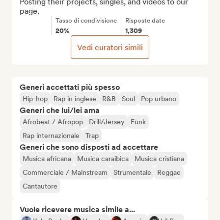
Posting their projects, singles, and videos to our 
page.
Tasso di condivisione
Risposte date
20%
1,309
Vedi curatori simili
Generi accettati più spesso
Hip-hop
Rap in inglese
R&B
Soul
Pop urbano
Generi che lui/lei ama
Afrobeat / Afropop
Drill/Jersey
Funk
Rap internazionale
Trap
Generi che sono disposti ad accettare
Musica africana
Musica caraibica
Musica cristiana
Commerciale / Mainstream
Strumentale
Reggae
Cantautore
Vuole ricevere musica simile a...