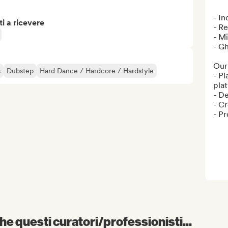
‌- I
i a ricevere
‌- R
- Mi
- Gh
Our 
s
Dubstep
Hard Dance / Hardcore / Hardstyle
- Pl
plat
- D
- Cr
- Pr
e questi curatori/professionisti...