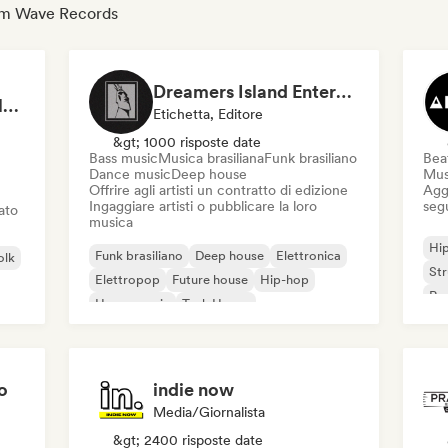
Zoom Wave Records
Dreamers Island Entertainment
Rob Tavaglione/Catalyst Recording
Etichetta, Editore
&gt; 1000 risposte date
Bass music
Musica brasiliana
Funk brasiliano
Beat
Dance music
Deep house
Mus
Offrire agli artisti un contratto di edizione
Aggi
Ingaggiare artisti o pubblicare la loro
seg
iato
musica
Hi
Funk brasiliano
Deep house
Elettronica
olk
St
Elettropop
Future house
Hip-hop
Rap
House music
Tech House
o
indie now
Media/Giornalista
&gt; 2400 risposte date