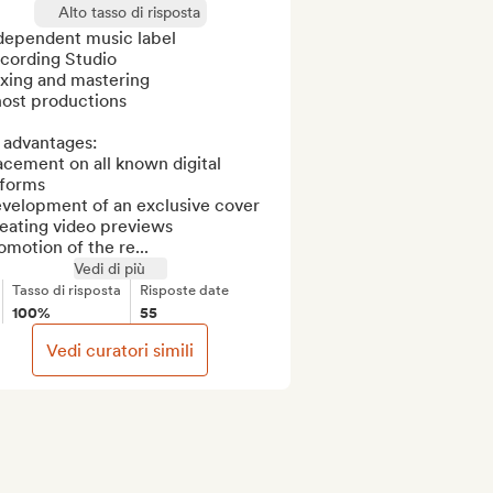
Alto tasso di risposta
ndependent music label

ecording Studio

xing and mastering

ost productions

advantages:

acement on all known digital 
forms

evelopment of an exclusive cover

eating video previews

omotion of the re...
Vedi di più
Tasso di risposta
Risposte date
100%
55
Vedi curatori simili