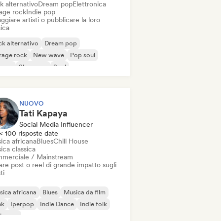
k alternativo
Dream pop
Elettronica
age rock
Indie pop
ggiare artisti o pubblicare la loro
ica
k alternativo
Dream pop
rage rock
New wave
Pop soul
ggae
Shoegaze
Soul
NUOVO
Tati Kapaya
Social Media Influencer
< 100 risposte date
ica africana
Blues
Chill House
ica classica
merciale / Mainstream
re post o reel di grande impatto sugli
ti
ica africana
Blues
Musica da film
nk
Iperpop
Indie Dance
Indie folk
ie pop