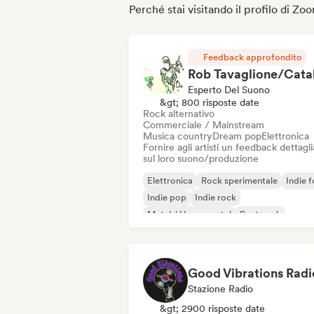
Perché stai visitando il profilo di 
Feedback approfondito
Esperto Del Suono
&gt; 800 risposte date
Rock alternativo
Commerciale / Mainstream
Musica country
Dream pop
Elettronica
Fornire agli artisti un feedback dettagl
sul loro suono/produzione
Elettronica
Rock sperimentale
Indie f
Indie pop
Indie rock
Metal / Heavy metal
Post punk
Rock & Roll / Rock classico
Good Vibrations Radi
Stazione Radio
&gt; 2900 risposte date