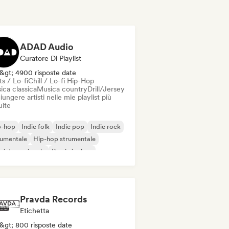
ADAD Audio
Curatore Di Playlist
&gt; 4900 risposte date
s / Lo-fi
Chill / Lo-fi Hip-Hop
ica classica
Musica country
Drill/Jersey
ungere artisti nelle mie playlist più
uite
p-hop
Indie folk
Indie pop
Indie rock
rumentale
Hip-hop strumentale
 internazionale
Rap in inglese
Pravda Records
Etichetta
&gt; 800 risposte date