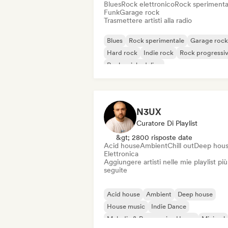
Blues
Rock elettronico
Rock sperimenta
Funk
Garage rock
Trasmettere artisti alla radio
Blues
Rock sperimentale
Garage rock
Hard rock
Indie rock
Rock progressi
Rock psichedelico
Rock & Roll / Rock classico
N3UX
Curatore Di Playlist
&gt; 2800 risposte date
Acid house
Ambient
Chill out
Deep hou
Elettronica
Aggiungere artisti nelle mie playlist più
seguite
Acid house
Ambient
Deep house
House music
Indie Dance
Melodic & Progressive House
Minimal