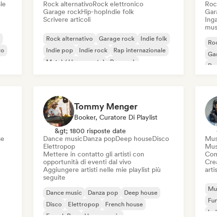
le
Rock alternativo
Rock elettronico
Roc
Garage rock
Hip-hop
Indie folk
Gar
Scrivere articoli
Inga
mus
Rock alternativo
Garage rock
Indie folk
Roc
vo
Indie pop
Indie rock
Rap internazionale
Ga
Metal / Heavy metal
Pop rock
Re
Tommy Menger
Booker, Curatore Di Playlist
&gt; 1800 risposte date
se
Dance music
Danza pop
Deep house
Disco
Mus
Elettropop
Mus
Mettere in contatto gli artisti con
Com
opportunità di eventi dal vivo
Crea
Aggiungere artisti nelle mie playlist più
artis
seguite
Mus
Dance music
Danza pop
Deep house
Fu
Disco
Elettropop
French house
Ind
French Pop
House music