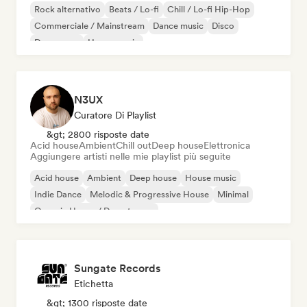
Rock alternativo
Beats / Lo-fi
Chill / Lo-fi Hip-Hop
Commerciale / Mainstream
Dance music
Disco
Dream pop
House music
N3UX
Curatore Di Playlist
&gt; 2800 risposte date
Acid house
Ambient
Chill out
Deep house
Elettronica
Aggiungere artisti nelle mie playlist più seguite
Acid house
Ambient
Deep house
House music
Indie Dance
Melodic & Progressive House
Minimal
Organic House / Downtempo
Sungate Records
Etichetta
&gt; 1300 risposte date