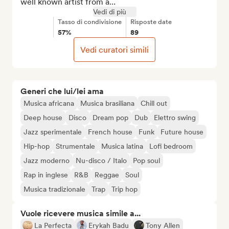
well known artist from a...
Vedi di più
Tasso di condivisione
Risposte date
57%
89
Vedi curatori simili
Generi che lui/lei ama
Musica africana
Musica brasiliana
Chill out
Deep house
Disco
Dream pop
Dub
Elettro swing
Jazz sperimentale
French house
Funk
Future house
Hip-hop
Strumentale
Musica latina
Lofi bedroom
Jazz moderno
Nu-disco / Italo
Pop soul
Rap in inglese
R&B
Reggae
Soul
Musica tradizionale
Trap
Trip hop
Vuole ricevere musica simile a...
La Perfecta
Erykah Badu
Tony Allen