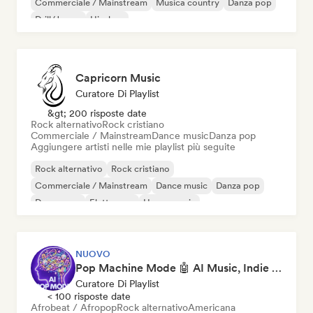
Commerciale / Mainstream
Musica country
Danza pop
Drill/Jersey
Hip-hop
Capricorn Music
Curatore Di Playlist
&gt; 200 risposte date
Rock alternativo
Rock cristiano
Commerciale / Mainstream
Dance music
Danza pop
Aggiungere artisti nelle mie playlist più seguite
Rock alternativo
Rock cristiano
Commerciale / Mainstream
Dance music
Danza pop
Dream pop
Elettropop
House music
NUOVO
Pop Machine Mode 🤖 AI Music, Indie Pop & Dream Pop
Curatore Di Playlist
< 100 risposte date
Afrobeat / Afropop
Rock alternativo
Americana