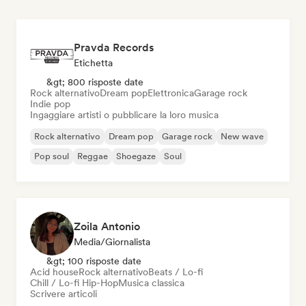
Pravda Records
Etichetta
&gt; 800 risposte date
Rock alternativo
Dream pop
Elettronica
Garage rock
Indie pop
Ingaggiare artisti o pubblicare la loro musica
Rock alternativo
Dream pop
Garage rock
New wave
Pop soul
Reggae
Shoegaze
Soul
Zoila Antonio
Media/Giornalista
&gt; 100 risposte date
Acid house
Rock alternativo
Beats / Lo-fi
Chill / Lo-fi Hip-Hop
Musica classica
Scrivere articoli