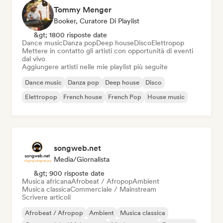
Tommy Menger
Booker, Curatore Di Playlist
&gt; 1800 risposte date
Dance music
Danza pop
Deep house
Disco
Elettropop
Mettere in contatto gli artisti con opportunità di eventi
dal vivo
Aggiungere artisti nelle mie playlist più seguite
Dance music
Danza pop
Deep house
Disco
Elettropop
French house
French Pop
House music
songweb.net
Media/Giornalista
&gt; 900 risposte date
Musica africana
Afrobeat / Afropop
Ambient
Musica classica
Commerciale / Mainstream
Scrivere articoli
Afrobeat / Afropop
Ambient
Musica classica