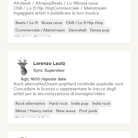
Afrobeat / Afropop
Beats / Lo-fi
Bossa nova
Chill / Lo-fi Hip-Hop
Commerciale / Mainstream
Ingaggiare artisti o pubblicare la loro musica
Beats / Lo-fi
Bossa nova
Chill / Lo-fi Hip-Hop
Commerciale / Mainstream
Dancehall
Danza pop
Hip-hop
Pop soul
Lorenzo Lautz
Sync Supervisor
&gt; 1600 risposte date
Rock alternativo
Dream pop
Hard rock
Indie pop
Indie rock
Concedere in licenza o rappresentare le tracce degli
artisti per la sincronizzazione di immagini/video
Rock alternativo
Hard rock
Indie pop
Indie rock
Metal / Heavy metal
New wave
Post punk
Rock psichedelico