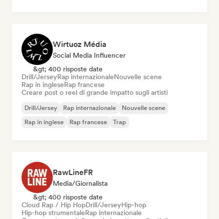
Wirtuoz Média
Social Media Influencer
&gt; 400 risposte date
Drill/Jersey
Rap internazionale
Nouvelle scene
Rap in inglese
Rap francese
Creare post o reel di grande impatto sugli artisti
Drill/Jersey
Rap internazionale
Nouvelle scene
Rap in inglese
Rap francese
Trap
RawLineFR
Media/Giornalista
&gt; 400 risposte date
Cloud Rap / Hip Hop
Drill/Jersey
Hip-hop
Hip-hop strumentale
Rap internazionale