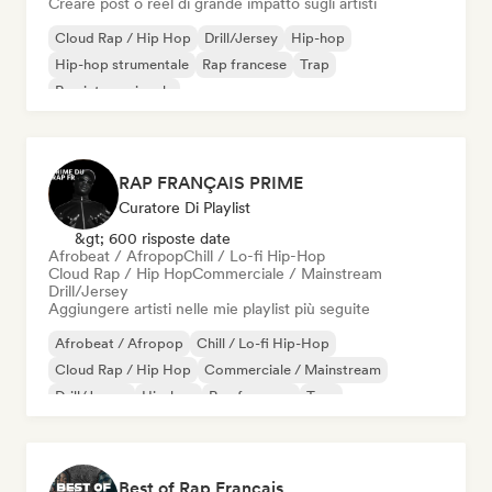
Creare post o reel di grande impatto sugli artisti
Cloud Rap / Hip Hop
Drill/Jersey
Hip-hop
Hip-hop strumentale
Rap francese
Trap
Rap internazionale
RAP FRANÇAIS PRIME
Curatore Di Playlist
&gt; 600 risposte date
Afrobeat / Afropop
Chill / Lo-fi Hip-Hop
Cloud Rap / Hip Hop
Commerciale / Mainstream
Drill/Jersey
Aggiungere artisti nelle mie playlist più seguite
Afrobeat / Afropop
Chill / Lo-fi Hip-Hop
Cloud Rap / Hip Hop
Commerciale / Mainstream
Drill/Jersey
Hip-hop
Rap francese
Trap
Best of Rap Français