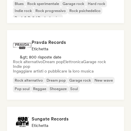
Blues
Rock sperimentale
Garage rock
Hard rock
Indie rock
Rock progressivo
Rock psichedelico
Rock & Roll / Rock classico
Pravda Records
Etichetta
&gt; 800 risposte date
Rock alternativo
Dream pop
Elettronica
Garage rock
Indie pop
Ingaggiare artisti o pubblicare la loro musica
Rock alternativo
Dream pop
Garage rock
New wave
Pop soul
Reggae
Shoegaze
Soul
Sungate Records
Etichetta