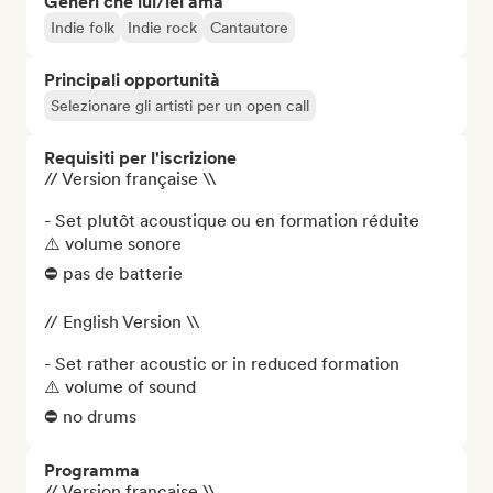
Generi che lui/lei ama
Indie folk
Indie rock
Cantautore
Principali opportunità
Selezionare gli artisti per un open call
Requisiti per l'iscrizione
// Version française \\

- Set plutôt acoustique ou en formation réduite 

⚠️ volume sonore 

⛔️ pas de batterie

// English Version \\

- Set rather acoustic or in reduced formation 

⚠️ volume of sound

⛔️ no drums
Programma
// Version française \\
