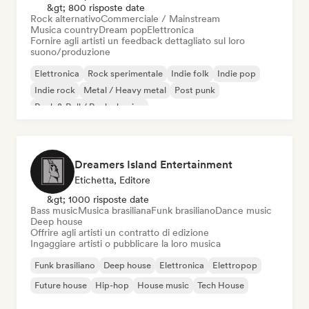
&gt; 800 risposte date
Rock alternativo
Commerciale / Mainstream
Musica country
Dream pop
Elettronica
Fornire agli artisti un feedback dettagliato sul loro
suono/produzione
Elettronica
Rock sperimentale
Indie folk
Indie pop
Indie rock
Metal / Heavy metal
Post punk
Rock & Roll / Rock classico
Dreamers Island Entertainment
Etichetta, Editore
&gt; 1000 risposte date
Bass music
Musica brasiliana
Funk brasiliano
Dance music
Deep house
Offrire agli artisti un contratto di edizione
Ingaggiare artisti o pubblicare la loro musica
Funk brasiliano
Deep house
Elettronica
Elettropop
Future house
Hip-hop
House music
Tech House