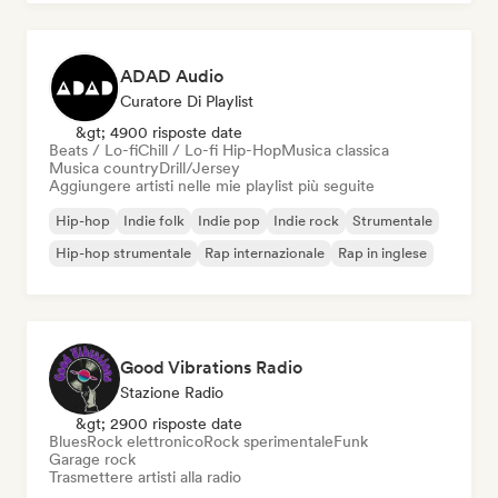
ADAD Audio
Curatore Di Playlist
&gt; 4900 risposte date
Beats / Lo-fi
Chill / Lo-fi Hip-Hop
Musica classica
Musica country
Drill/Jersey
Aggiungere artisti nelle mie playlist più seguite
Hip-hop
Indie folk
Indie pop
Indie rock
Strumentale
Hip-hop strumentale
Rap internazionale
Rap in inglese
Good Vibrations Radio
Stazione Radio
&gt; 2900 risposte date
Blues
Rock elettronico
Rock sperimentale
Funk
Garage rock
Trasmettere artisti alla radio