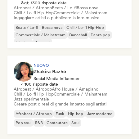
&gt; 1300 risposte date
Afrobeat / Afropop
Beats / Lo-fi
Bossa nova
Chill / Lo-fi Hip-Hop
Commerciale / Mainstream
Ingaggiare artisti o pubblicare la loro musica
Beats / Lo-fi
Bossa nova
Chill / Lo-fi Hip-Hop
Commerciale / Mainstream
Dancehall
Danza pop
Hip-hop
Pop soul
NUOVO
Zhakira Razhé
Social Media Influencer
< 100 risposte date
Afrobeat / Afropop
Afro House / Amapiano
Chill / Lo-fi Hip-Hop
Commerciale / Mainstream
Jazz sperimentale
Creare post o reel di grande impatto sugli artisti
Afrobeat / Afropop
Funk
Hip-hop
Jazz moderno
Pop soul
R&B
Cantautore
Soul