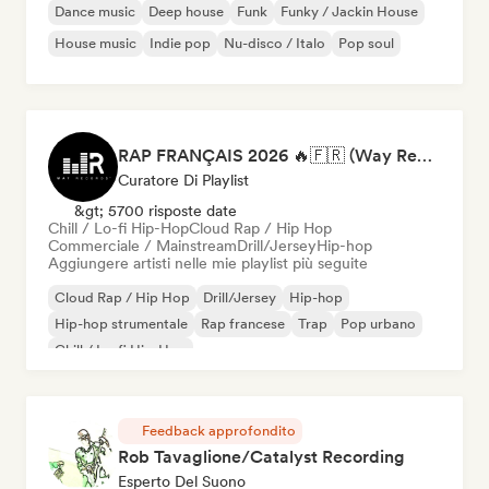
Dance music
Deep house
Funk
Funky / Jackin House
House music
Indie pop
Nu-disco / Italo
Pop soul
RAP FRANÇAIS 2026 🔥🇫🇷 (Way Records)
Curatore Di Playlist
&gt; 5700 risposte date
Chill / Lo-fi Hip-Hop
Cloud Rap / Hip Hop
Commerciale / Mainstream
Drill/Jersey
Hip-hop
Aggiungere artisti nelle mie playlist più seguite
Cloud Rap / Hip Hop
Drill/Jersey
Hip-hop
Hip-hop strumentale
Rap francese
Trap
Pop urbano
Chill / Lo-fi Hip-Hop
Feedback approfondito
Rob Tavaglione/Catalyst Recording
Esperto Del Suono