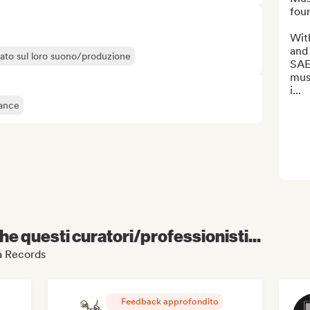
foun
Wit
and
liato sul loro suono/produzione
SAE 
musi
i...
ance
e questi curatori/professionisti...
la Records
Feedback approfondito
RAP FRANÇAIS 2026 🔥🇫🇷 (Way Records)