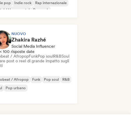
ie pop
Indie rock
Rap internazionale
al / Heavy metal
Pop rock
NUOVO
Zhakira Razhé
Social Media Influencer
< 100 risposte date
obeat / Afropop
Funk
Pop soul
R&B
Soul
re post o reel di grande impatto sugli
ti
robeat / Afropop
Funk
Pop soul
R&B
ul
Pop urbano