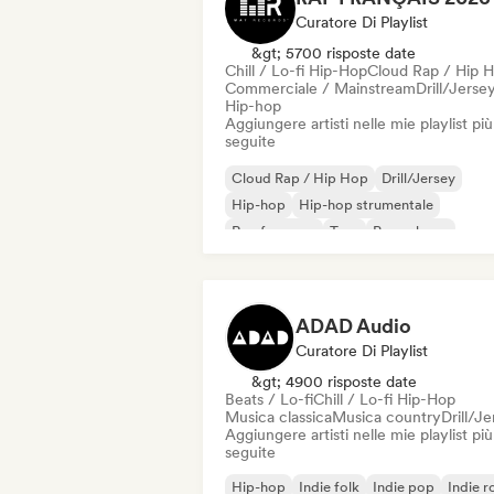
Curatore Di Playlist
&gt; 5700 risposte date
Chill / Lo-fi Hip-Hop
Cloud Rap / Hip 
Commerciale / Mainstream
Drill/Jerse
Hip-hop
Aggiungere artisti nelle mie playlist più
seguite
Cloud Rap / Hip Hop
Drill/Jersey
Hip-hop
Hip-hop strumentale
Rap francese
Trap
Pop urbano
Chill / Lo-fi Hip-Hop
ADAD Audio
Curatore Di Playlist
&gt; 4900 risposte date
Beats / Lo-fi
Chill / Lo-fi Hip-Hop
Musica classica
Musica country
Drill/J
Aggiungere artisti nelle mie playlist più
seguite
Hip-hop
Indie folk
Indie pop
Indie r