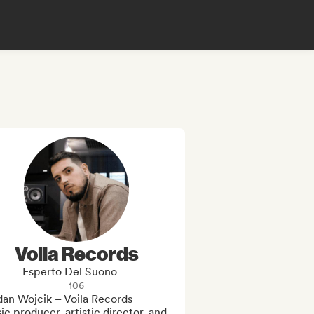
Voila Records
Esperto Del Suono
106
an Wojcik – Voila Records

c producer, artistic director, and 