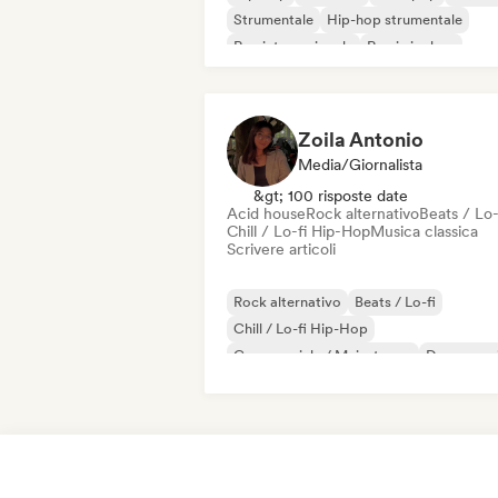
Strumentale
Hip-hop strumentale
Rap internazionale
Rap in inglese
Zoila Antonio
Media/Giornalista
&gt; 100 risposte date
Acid house
Rock alternativo
Beats / Lo-
Chill / Lo-fi Hip-Hop
Musica classica
Scrivere articoli
Rock alternativo
Beats / Lo-fi
Chill / Lo-fi Hip-Hop
Commerciale / Mainstream
Dance mus
Disco
Dream pop
House music