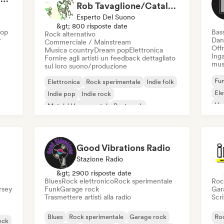
Rob Tavaglione/Catalyst Recording
Esperto Del Suono
&gt; 800 risposte date
Hop
Bas
Rock alternativo
y
Dan
Commerciale / Mainstream
Offr
Musica country
Dream pop
Elettronica
Inga
Fornire agli artisti un feedback dettagliato
mus
sul loro suono/produzione
Fun
Elettronica
Rock sperimentale
Indie folk
El
Indie pop
Indie rock
Ho
Metal / Heavy metal
Post punk
Rock & Roll / Rock classico
Good Vibrations Radio
Stazione Radio
&gt; 2900 risposte date
Blues
Rock elettronico
Rock sperimentale
Roc
ersey
Funk
Garage rock
Gar
Trasmettere artisti alla radio
Scri
Blues
Rock sperimentale
Garage rock
Roc
ock