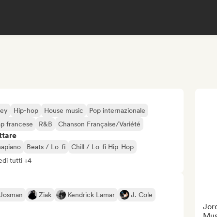
sey
Hip-hop
House music
Pop internazionale
p francese
R&B
Chanson Française/Variété
ttare
mapiano
Beats / Lo-fi
Chill / Lo-fi Hip-Hop
edi tutti +4
Josman
Ziak
Kendrick Lamar
J. Cole
Jord
Musi