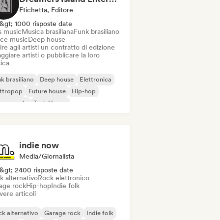
Etichetta, Editore
&gt; 1000 risposte date
s music
Musica brasiliana
Funk brasiliano
ce music
Deep house
ire agli artisti un contratto di edizione
ggiare artisti o pubblicare la loro
ica
k brasiliano
Deep house
Elettronica
ettropop
Future house
Hip-hop
use music
Tech House
indie now
Media/Giornalista
&gt; 2400 risposte date
k alternativo
Rock elettronico
age rock
Hip-hop
Indie folk
vere articoli
k alternativo
Garage rock
Indie folk