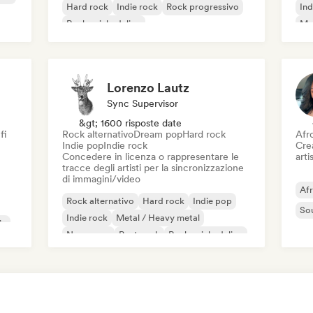
Hard rock
Indie rock
Rock progressivo
Ind
Rock psichedelico
Met
Rock & Roll / Rock classico
Lorenzo Lautz
Sync Supervisor
&gt; 1600 risposte date
fi
Rock alternativo
Dream pop
Hard rock
Afr
Indie pop
Indie rock
Crea
Concedere in licenza o rappresentare le
artis
tracce degli artisti per la sincronizzazione
di immagini/video
Af
Rock alternativo
Hard rock
Indie pop
So
Indie rock
Metal / Heavy metal
ic
New wave
Post punk
Rock psichedelico