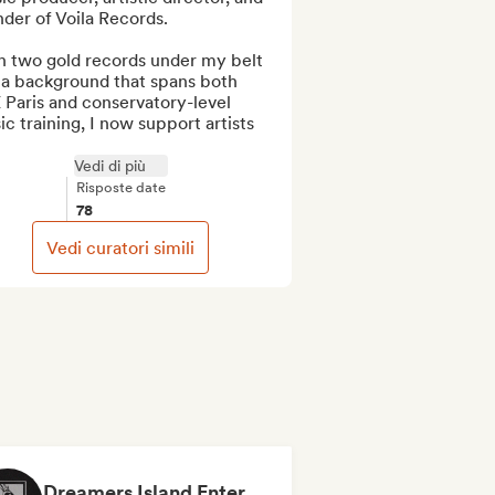
der of Voila Records.

h two gold records under my belt 
 a background that spans both 
Paris and conservatory-level 
c training, I now support artists 
Vedi di più
Risposte date
78
Vedi curatori simili
Dreamers Island Entertainment