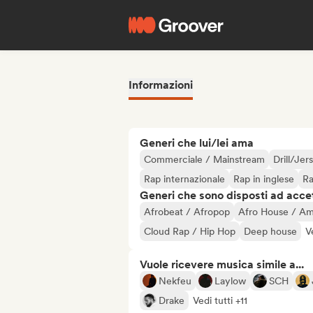
Informazioni
Generi che lui/lei ama
Commerciale / Mainstream
Drill/Jer
Rap internazionale
Rap in inglese
Ra
Generi che sono disposti ad acce
Afrobeat / Afropop
Afro House / A
Cloud Rap / Hip Hop
Deep house
V
Vuole ricevere musica simile a...
Nekfeu
Laylow
SCH
Drake
Vedi tutti +11