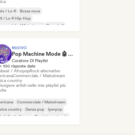
ica
ts / Lo-fi
Bossa nova
ll / Lo-fi Hip-Hop
mmerciale / Mainstream
Dancehall
nza pop
Hip-hop
Pop soul
NUOVO
Pop Machine Mode 🤖 AI Music, Indie Pop & Dream Pop
Curatore Di Playlist
< 100 risposte date
obeat / Afropop
Rock alternativo
ricana
Commerciale / Mainstream
ica country
ungere artisti nelle mie playlist più
uite
ericana
Commerciale / Mainstream
sica country
Danza pop
Iperpop
ie folk
Indie pop
Pop internazionale