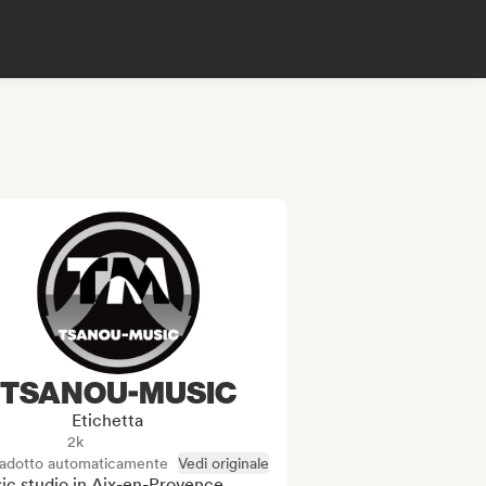
TSANOU-MUSIC
Etichetta
2k
radotto automaticamente
Vedi originale
c studio in Aix-en-Provence
