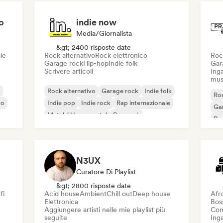
o
indie now
Media/Giornalista
&gt; 2400 risposte date
le
Rock alternativo
Rock elettronico
Roc
Garage rock
Hip-hop
Indie folk
Gar
Scrivere articoli
Inga
mus
Rock alternativo
Garage rock
Indie folk
Roc
vo
Indie pop
Indie rock
Rap internazionale
Ga
Metal / Heavy metal
Pop rock
Re
N3UX
Curatore Di Playlist
&gt; 2800 risposte date
fi
Acid house
Ambient
Chill out
Deep house
Afr
Elettronica
Bos
Aggiungere artisti nelle mie playlist più
Com
seguite
Inga