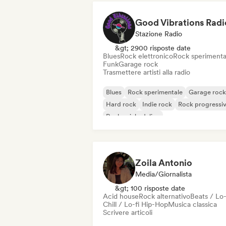
Good Vibrations Radi
Stazione Radio
&gt; 2900 risposte date
Blues
Rock elettronico
Rock sperimenta
Funk
Garage rock
Trasmettere artisti alla radio
Blues
Rock sperimentale
Garage rock
Hard rock
Indie rock
Rock progressi
Rock psichedelico
Rock & Roll / Rock classico
Zoila Antonio
Media/Giornalista
&gt; 100 risposte date
Acid house
Rock alternativo
Beats / Lo-
Chill / Lo-fi Hip-Hop
Musica classica
Scrivere articoli