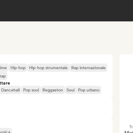
ime
Hip-hop
Hip-hop strumentale
Rap internazionale
rap
ttare
Dancehall
Pop soul
Reggaeton
Soul
Pop urbano
T
musica
Musi