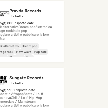
Pravda Records
Etichetta
&gt; 800 risposte date
k alternativo
Dream pop
Elettronica
age rock
Indie pop
ggiare artisti o pubblicare la loro
ica
k alternativo
Dream pop
rage rock
New wave
Pop soul
ggae
Shoegaze
Soul
Sungate Records
Etichetta
&gt; 1300 risposte date
obeat / Afropop
Beats / Lo-fi
sa nova
Chill / Lo-fi Hip-Hop
merciale / Mainstream
ggiare artisti o pubblicare la loro