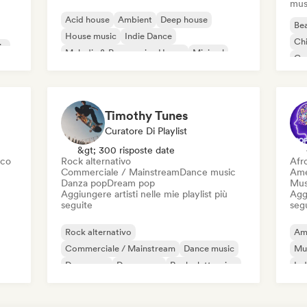
mus
Acid house
Ambient
Deep house
Bea
House music
Indie Dance
Chi
ic
Melodic & Progressive House
Minimal
Co
Organic House / Downtempo
Da
Timothy Tunes
Curatore Di Playlist
&gt; 300 risposte date
sco
Rock alternativo
Afr
Commerciale / Mainstream
Dance music
Ame
Danza pop
Dream pop
Mus
Aggiungere artisti nelle mie playlist più
Aggi
seguite
seg
Rock alternativo
Am
Commerciale / Mainstream
Dance music
Mu
Danza pop
Dream pop
Rock elettronico
Ind
Future house
Garage rock