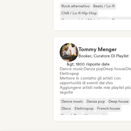
Rock alternativo
Beats / Lo-fi
Chill / Lo-fi Hip-Hop
Commerciale / Mainstream
Dance mus
Disco
Dream pop
House music
Tommy Menger
Booker, Curatore Di Playlist
&gt; 1800 risposte date
Dance music
Danza pop
Deep house
Di
Elettropop
Mettere in contatto gli artisti con
opportunità di eventi dal vivo
Aggiungere artisti nelle mie playlist più
seguite
Dance music
Danza pop
Deep house
Disco
Elettropop
French house
French Pop
House music