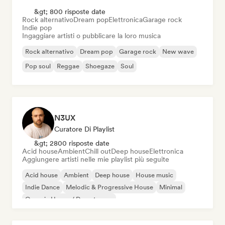
&gt; 800 risposte date
Rock alternativo
Dream pop
Elettronica
Garage rock
Indie pop
Ingaggiare artisti o pubblicare la loro musica
Rock alternativo
Dream pop
Garage rock
New wave
Pop soul
Reggae
Shoegaze
Soul
N3UX
Curatore Di Playlist
&gt; 2800 risposte date
Acid house
Ambient
Chill out
Deep house
Elettronica
Aggiungere artisti nelle mie playlist più seguite
Acid house
Ambient
Deep house
House music
Indie Dance
Melodic & Progressive House
Minimal
Organic House / Downtempo