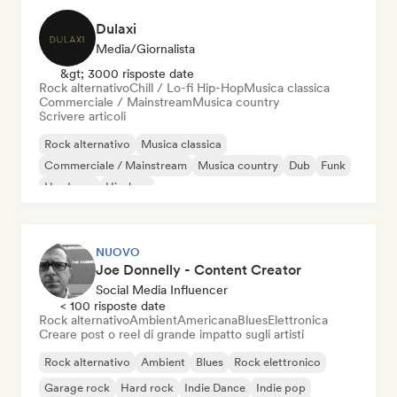
Dulaxi
Media/Giornalista
&gt; 3000 risposte date
Rock alternativo
Chill / Lo-fi Hip-Hop
Musica classica
Commerciale / Mainstream
Musica country
Scrivere articoli
Rock alternativo
Musica classica
Commerciale / Mainstream
Musica country
Dub
Funk
Hardcore
Hip-hop
NUOVO
Joe Donnelly - Content Creator
Social Media Influencer
< 100 risposte date
Rock alternativo
Ambient
Americana
Blues
Elettronica
Creare post o reel di grande impatto sugli artisti
Rock alternativo
Ambient
Blues
Rock elettronico
Garage rock
Hard rock
Indie Dance
Indie pop