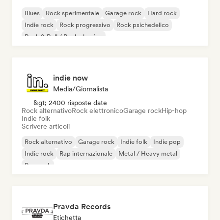
Blues
Rock sperimentale
Garage rock
Hard rock
Indie rock
Rock progressivo
Rock psichedelico
Rock & Roll / Rock classico
indie now
Media/Giornalista
&gt; 2400 risposte date
Rock alternativo
Rock elettronico
Garage rock
Hip-hop
Indie folk
Scrivere articoli
Rock alternativo
Garage rock
Indie folk
Indie pop
Indie rock
Rap internazionale
Metal / Heavy metal
Pop rock
Pravda Records
Etichetta