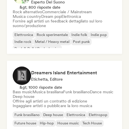
Esperto Del Suono
&gt; 800 risposte date
Rock alternativo
Commerciale / Mainstream
Musica country
Dream pop
Elettronica
Fornire agli artisti un feedback dettagliato sul loro
suono/produzione
Elettronica
Rock sperimentale
Indie folk
Indie pop
Indie rock
Metal / Heavy metal
Post punk
Rock & Roll / Rock classico
Dreamers Island Entertainment
Etichetta, Editore
&gt; 1000 risposte date
Bass music
Musica brasiliana
Funk brasiliano
Dance music
Deep house
Offrire agli artisti un contratto di edizione
Ingaggiare artisti o pubblicare la loro musica
Funk brasiliano
Deep house
Elettronica
Elettropop
Future house
Hip-hop
House music
Tech House