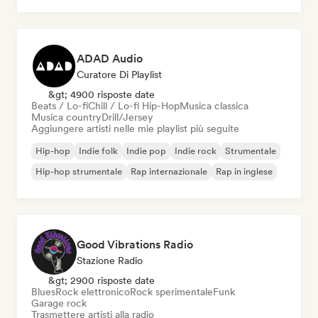
ADAD Audio
Curatore Di Playlist
&gt; 4900 risposte date
Beats / Lo-fi
Chill / Lo-fi Hip-Hop
Musica classica
Musica country
Drill/Jersey
Aggiungere artisti nelle mie playlist più seguite
Hip-hop
Indie folk
Indie pop
Indie rock
Strumentale
Hip-hop strumentale
Rap internazionale
Rap in inglese
Good Vibrations Radio
Stazione Radio
&gt; 2900 risposte date
Blues
Rock elettronico
Rock sperimentale
Funk
Garage rock
Trasmettere artisti alla radio