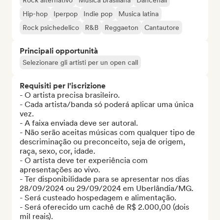
Rock alternativo
Musica brasiliana
Dancehall
Hip-hop
Iperpop
Indie pop
Musica latina
Rock psichedelico
R&B
Reggaeton
Cantautore
Principali opportunità
Selezionare gli artisti per un open call
Requisiti per l'iscrizione
- O artista precisa brasileiro.

- Cada artista/banda só poderá aplicar uma única 
vez.

- A faixa enviada deve ser autoral.

- Não serão aceitas músicas com qualquer tipo de 
descriminação ou preconceito, seja de origem, 
raça, sexo, cor, idade. 

- O artista deve ter experiência com 
apresentações ao vivo.

- Ter disponibilidade para se apresentar nos dias 
28/09/2024 ou 29/09/2024 em Uberlândia/MG. 

- Será custeado hospedagem e alimentação.

- Será oferecido um cachê de R$ 2.000,00 (dois 
mil reais).
