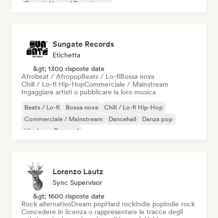
Organic House / Downtempo
Sungate Records
Etichetta
&gt; 1300 risposte date
Afrobeat / Afropop
Beats / Lo-fi
Bossa nova
Chill / Lo-fi Hip-Hop
Commerciale / Mainstream
Ingaggiare artisti o pubblicare la loro musica
Beats / Lo-fi
Bossa nova
Chill / Lo-fi Hip-Hop
Commerciale / Mainstream
Dancehall
Danza pop
Hip-hop
Pop soul
Lorenzo Lautz
Sync Supervisor
&gt; 1600 risposte date
Rock alternativo
Dream pop
Hard rock
Indie pop
Indie rock
Concedere in licenza o rappresentare le tracce degli