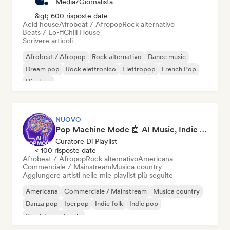
Media/Giornalista
&gt; 600 risposte date
Acid house
Afrobeat / Afropop
Rock alternativo
Beats / Lo-fi
Chill House
Scrivere articoli
Afrobeat / Afropop
Rock alternativo
Dance music
Dream pop
Rock elettronico
Elettropop
French Pop
Hip-hop
NUOVO
Pop Machine Mode 🤖 AI Music, Indie Pop & Dream Pop
Curatore Di Playlist
< 100 risposte date
Afrobeat / Afropop
Rock alternativo
Americana
Commerciale / Mainstream
Musica country
Aggiungere artisti nelle mie playlist più seguite
Americana
Commerciale / Mainstream
Musica country
Danza pop
Iperpop
Indie folk
Indie pop
Pop internazionale