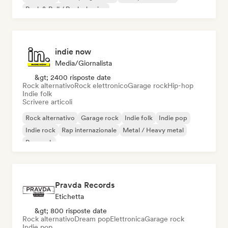
Rock & Roll / Rock classico
indie now
Media/Giornalista
&gt; 2400 risposte date
Rock alternativo
Rock elettronico
Garage rock
Hip-hop
Indie folk
Scrivere articoli
Rock alternativo
Garage rock
Indie folk
Indie pop
Indie rock
Rap internazionale
Metal / Heavy metal
Pop rock
Pravda Records
Etichetta
&gt; 800 risposte date
Rock alternativo
Dream pop
Elettronica
Garage rock
Indie pop