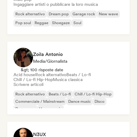
Ingaggiare artisti o pubblicare la loro musica
Rock alternativo
Dream pop
Garage rock
New wave
Pop soul
Reggae
Shoegaze
Soul
Zoila Antonio
Media/Giornalista
&gt; 100 risposte date
Acid house
Rock alternativo
Beats / Lo-fi
Chill / Lo-fi Hip-Hop
Musica classica
Scrivere articoli
Rock alternativo
Beats / Lo-fi
Chill / Lo-fi Hip-Hop
Commerciale / Mainstream
Dance music
Disco
Dream pop
House music
N3UX