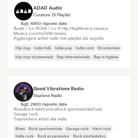
ADAD Audio
Curatore Di Playlist
&gt; 4900 risposte date
Beats / Lo-fi
Chill / Lo-fi Hip-Hop
Musica classica
Musica country
Drill/Jersey
Aggiungere artisti nelle mie playlist più seguite
Hip-hop
Indie folk
Indie pop
Indie rock
Strumentale
Hip-hop strumentale
Rap internazionale
Rap in inglese
Good Vibrations Radio
Stazione Radio
&gt; 2900 risposte date
Blues
Rock elettronico
Rock sperimentale
Funk
Garage rock
Trasmettere artisti alla radio
Blues
Rock sperimentale
Garage rock
Hard rock
Indie rock
Rock progressivo
Rock psichedelico