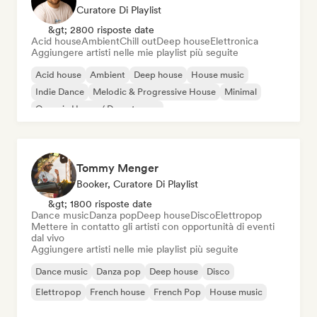
Curatore Di Playlist
&gt; 2800 risposte date
Acid house
Ambient
Chill out
Deep house
Elettronica
Aggiungere artisti nelle mie playlist più seguite
Acid house
Ambient
Deep house
House music
Indie Dance
Melodic & Progressive House
Minimal
Organic House / Downtempo
Tommy Menger
Booker, Curatore Di Playlist
&gt; 1800 risposte date
Dance music
Danza pop
Deep house
Disco
Elettropop
Mettere in contatto gli artisti con opportunità di eventi
dal vivo
Aggiungere artisti nelle mie playlist più seguite
Dance music
Danza pop
Deep house
Disco
Elettropop
French house
French Pop
House music