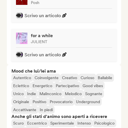
Posh
Scrivo un articolo
for a while
JULIENT
Scrivo un articolo
Mood che lui/lei ama
Autentico
Coinvolgente
Creativo
Curioso
Ballabile
Eclettico
Energetico
Partecipativo
Good vibes
Unico
Indie
Malinconico
Melodico
Sognante
Originale
Positivo
Provocatorio
Underground
Accattivante
In piedi
Anche gli stati d'animo sono aperti a ricevere
Scuro
Eccentrico
Sperimentale
Intenso
Psicologico