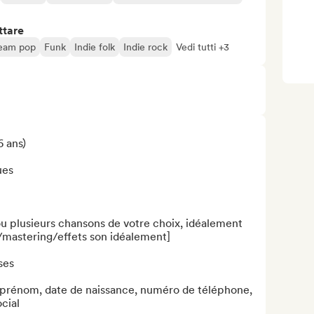
ttare
eam pop
Funk
Indie folk
Indie rock
Vedi tutti +3
 ans)

es

ou plusieurs chansons de votre choix, idéalement 
mastering/effets son idéalement]

es 

, prénom, date de naissance, numéro de téléphone, 
ocial