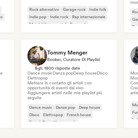
mus
Rock alternativo
Garage rock
Indie folk
Roc
vo
Indie pop
Indie rock
Rap internazionale
Ga
Metal / Heavy metal
Pop rock
Re
Tommy Menger
Booker, Curatore Di Playlist
&gt; 1800 risposte date
se
Dance music
Danza pop
Deep house
Disco
Mus
Elettropop
Mus
Mettere in contatto gli artisti con
Com
opportunità di eventi dal vivo
Crea
Aggiungere artisti nelle mie playlist più
artis
seguite
Mus
Dance music
Danza pop
Deep house
Fu
Disco
Elettropop
French house
Ind
French Pop
House music