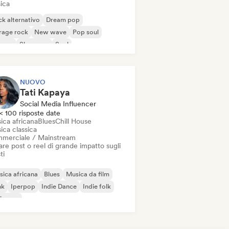
ica
k alternativo
Dream pop
rage rock
New wave
Pop soul
ggae
Shoegaze
Soul
NUOVO
Tati Kapaya
Social Media Influencer
< 100 risposte date
ica africana
Blues
Chill House
ica classica
merciale / Mainstream
re post o reel di grande impatto sugli
ti
ica africana
Blues
Musica da film
nk
Iperpop
Indie Dance
Indie folk
ie pop