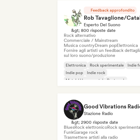
Feedback approfondito
Esperto Del Suono
&gt; 800 risposte date
Rock alternativo
Commerciale / Mainstream
Musica country
Dream pop
Elettronica
Fornire agli artisti un feedback dettagl
sul loro suono/produzione
Elettronica
Rock sperimentale
Indie f
Indie pop
Indie rock
Metal / Heavy metal
Post punk
Rock & Roll / Rock classico
Good Vibrations Radi
Stazione Radio
&gt; 2900 risposte date
Blues
Rock elettronico
Rock sperimenta
Funk
Garage rock
Trasmettere artisti alla radio