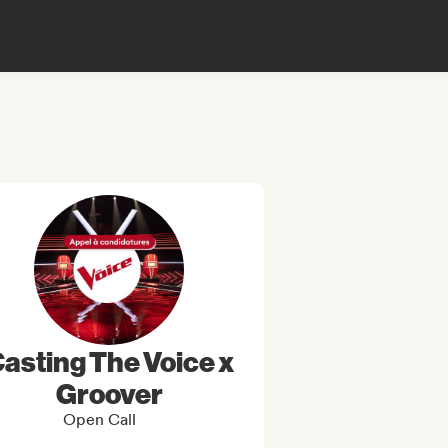
asting The Voice x
Groover
Open Call