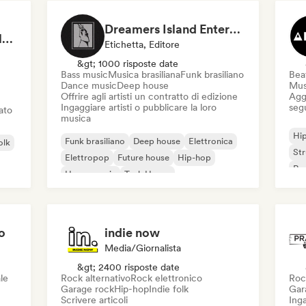
Dreamers Island Entertainment
Rob Tavaglione/Catalyst Recording
Etichetta, Editore
&gt; 1000 risposte date
Bass music
Musica brasiliana
Funk brasiliano
Beat
Dance music
Deep house
Mus
Offrire agli artisti un contratto di edizione
Aggi
Ingaggiare artisti o pubblicare la loro
seg
iato
musica
Hi
Funk brasiliano
Deep house
Elettronica
olk
St
Elettropop
Future house
Hip-hop
Rap
House music
Tech House
o
indie now
Media/Giornalista
&gt; 2400 risposte date
le
Rock alternativo
Rock elettronico
Roc
Garage rock
Hip-hop
Indie folk
Gar
Scrivere articoli
Inga