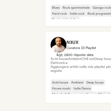
Blues
Rock sperimentale
Garage rock
Hard rock
Indie rock
Rock progressi
Rock psichedelico
Rock & Roll / Rock classico
N3UX
Curatore Di Playlist
&gt; 2800 risposte date
Acid house
Ambient
Chill out
Deep hou
Elettronica
Aggiungere artisti nelle mie playlist più
seguite
Acid house
Ambient
Deep house
House music
Indie Dance
Melodic & Progressive House
Minimal
Organic House / Downtempo