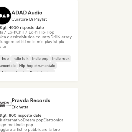
ADAD Audio
Curatore Di Playlist
&gt; 4900 risposte date
s / Lo-fi
Chill / Lo-fi Hip-Hop
ica classica
Musica country
Drill/Jersey
ungere artisti nelle mie playlist più
uite
p-hop
Indie folk
Indie pop
Indie rock
rumentale
Hip-hop strumentale
 internazionale
Rap in inglese
Pravda Records
Etichetta
&gt; 800 risposte date
k alternativo
Dream pop
Elettronica
age rock
Indie pop
ggiare artisti o pubblicare la loro