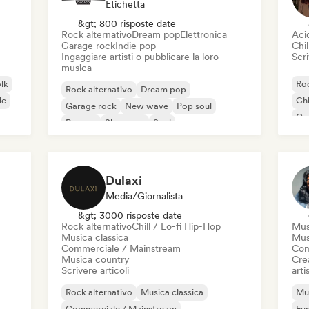
Etichetta
&gt; 800 risposte date
Rock alternativo
Dream pop
Elettronica
Aci
Garage rock
Indie pop
Chil
Ingaggiare artisti o pubblicare la loro
Scri
musica
olk
Roc
Rock alternativo
Dream pop
le
Chi
Garage rock
New wave
Pop soul
Co
Reggae
Shoegaze
Soul
Di
Dulaxi
Media/Giornalista
&gt; 3000 risposte date
Rock alternativo
Chill / Lo-fi Hip-Hop
Mus
Musica classica
Mus
Commerciale / Mainstream
Com
Musica country
Crea
Scrivere articoli
artis
Rock alternativo
Musica classica
Mus
Commerciale / Mainstream
Fu