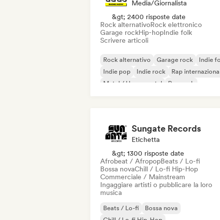
Media/Giornalista
&gt; 2400 risposte date
Rock alternativo
Rock elettronico
Garage rock
Hip-hop
Indie folk
Scrivere articoli
Rock alternativo
Garage rock
Indie f
Indie pop
Indie rock
Rap internaziona
Metal / Heavy metal
Pop rock
Sungate Records
Etichetta
&gt; 1300 risposte date
Afrobeat / Afropop
Beats / Lo-fi
Bossa nova
Chill / Lo-fi Hip-Hop
Commerciale / Mainstream
Ingaggiare artisti o pubblicare la loro
musica
Beats / Lo-fi
Bossa nova
Chill / Lo-fi Hip-Hop