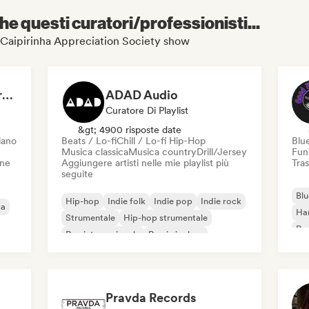
e questi curatori/professionisti...
he Caipirinha Appreciation Society show
Dreamers Island Entertainment
ADAD Audio
Curatore Di Playlist
&gt; 4900 risposte date
iano
Beats / Lo-fi
Chill / Lo-fi Hip-Hop
Blu
Musica classica
Musica country
Drill/Jersey
Fun
one
Aggiungere artisti nelle mie playlist più
Tras
seguite
Blu
Hip-hop
Indie folk
Indie pop
Indie rock
ca
Ha
Strumentale
Hip-hop strumentale
Roc
Rap internazionale
Rap in inglese
Roc
Pravda Records