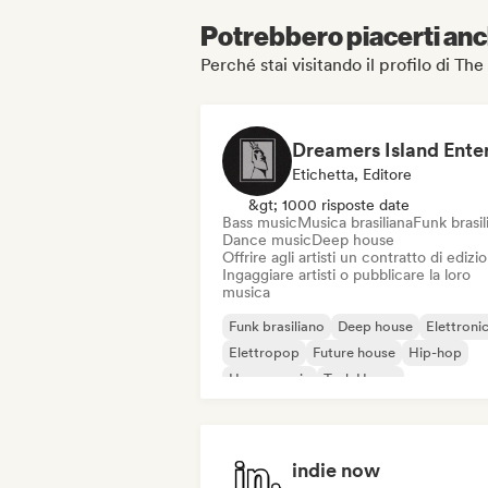
Potrebbero piacerti anch
Perché stai visitando il profilo di T
Etichetta, Editore
&gt; 1000 risposte date
Bass music
Musica brasiliana
Funk brasil
Dance music
Deep house
Offrire agli artisti un contratto di edizi
Ingaggiare artisti o pubblicare la loro
musica
Funk brasiliano
Deep house
Elettroni
Elettropop
Future house
Hip-hop
House music
Tech House
indie now