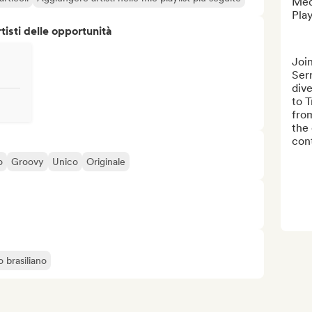
Med
Play
isti delle opportunità
Joi
Serr
dive
to T
fro
the 
cont
o
Groovy
Unico
Originale
 brasiliano