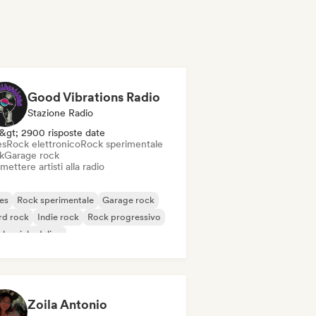
Good Vibrations Radio
Stazione Radio
&gt; 2900 risposte date
es
Rock elettronico
Rock sperimentale
k
Garage rock
mettere artisti alla radio
es
Rock sperimentale
Garage rock
rd rock
Indie rock
Rock progressivo
k psichedelico
k & Roll / Rock classico
Zoila Antonio