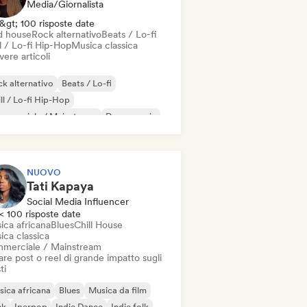
Media/Giornalista
&gt; 100 risposte date
d house
Rock alternativo
Beats / Lo-fi
l / Lo-fi Hip-Hop
Musica classica
vere articoli
k alternativo
Beats / Lo-fi
ll / Lo-fi Hip-Hop
mmerciale / Mainstream
Dance music
sco
Dream pop
House music
NUOVO
Tati Kapaya
Social Media Influencer
< 100 risposte date
ica africana
Blues
Chill House
ica classica
merciale / Mainstream
re post o reel di grande impatto sugli
ti
ica africana
Blues
Musica da film
nk
Iperpop
Indie Dance
Indie folk