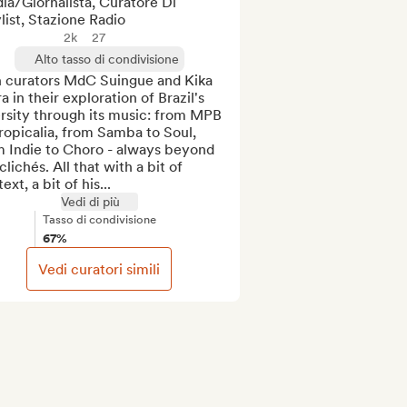
ia/Giornalista, Curatore Di
list, Stazione Radio
2k
27
Alto tasso di condivisione
n curators MdC Suingue and Kika 
a in their exploration of Brazil's 
rsity through its music: from MPB 
ropicalia, from Samba to Soul, 
m Indie to Choro - always beyond 
clichés. All that with a bit of 
ext, a bit of his...
Vedi di più
Tasso di condivisione
67%
Vedi curatori simili