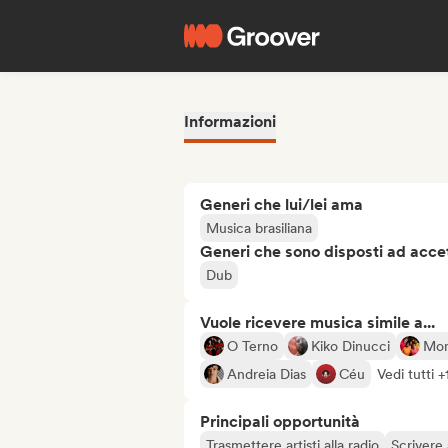
Informazioni
Generi che lui/lei ama
Musica brasiliana
Generi che sono disposti ad acce
Dub
Vuole ricevere musica simile a...
O Terno
Kiko Dinucci
Mo
Andreia Dias
Céu
Vedi tutti +
Principali opportunità
Trasmettere artisti alla radio
Scrivere 