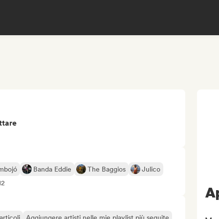
ttare
mbojó
Banda Eddie
The Baggios
Julico
12
Ap
articoli
Aggiungere artisti nelle mie playlist più seguite