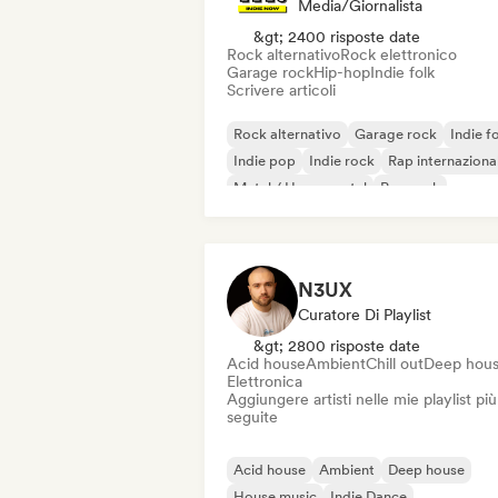
Media/Giornalista
&gt; 2400 risposte date
Rock alternativo
Rock elettronico
Garage rock
Hip-hop
Indie folk
Scrivere articoli
Rock alternativo
Garage rock
Indie f
Indie pop
Indie rock
Rap internaziona
Metal / Heavy metal
Pop rock
N3UX
Curatore Di Playlist
&gt; 2800 risposte date
Acid house
Ambient
Chill out
Deep hou
Elettronica
Aggiungere artisti nelle mie playlist più
seguite
Acid house
Ambient
Deep house
House music
Indie Dance