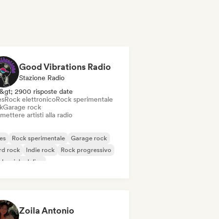
Good Vibrations Radio
Stazione Radio
&gt; 2900 risposte date
es
Rock elettronico
Rock sperimentale
k
Garage rock
mettere artisti alla radio
es
Rock sperimentale
Garage rock
rd rock
Indie rock
Rock progressivo
k psichedelico
k & Roll / Rock classico
Zoila Antonio