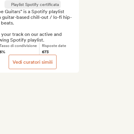
Playlist Spotify certificata
e Guitars" is a Spotify playlist 
 guitar-based chill-out / lo-fi hip-
beats.

your track on our active and 
ing Spotify playlist.
Tasso di condivisione
Risposte date
6%
673
Vedi curatori simili