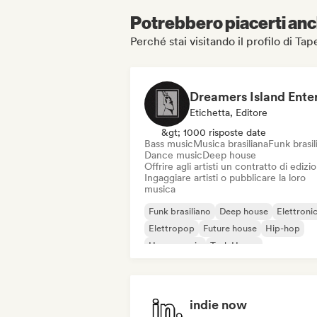
Potrebbero piacerti anch
Perché stai visitando il profilo di Tape
Etichetta, Editore
&gt; 1000 risposte date
Bass music
Musica brasiliana
Funk brasil
Dance music
Deep house
Offrire agli artisti un contratto di edizi
Ingaggiare artisti o pubblicare la loro
musica
Funk brasiliano
Deep house
Elettroni
Elettropop
Future house
Hip-hop
House music
Tech House
indie now