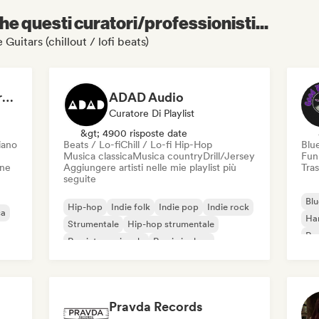
e questi curatori/professionisti...
 Guitars (chillout / lofi beats)
Dreamers Island Entertainment
ADAD Audio
Curatore Di Playlist
&gt; 4900 risposte date
iano
Beats / Lo-fi
Chill / Lo-fi Hip-Hop
Blu
Musica classica
Musica country
Drill/Jersey
Fun
one
Aggiungere artisti nelle mie playlist più
Tras
seguite
Blu
Hip-hop
Indie folk
Indie pop
Indie rock
ca
Ha
Strumentale
Hip-hop strumentale
Roc
Rap internazionale
Rap in inglese
Roc
Pravda Records