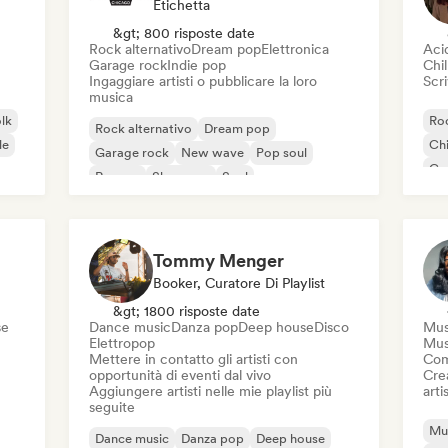
Etichetta
&gt; 800 risposte date
Rock alternativo
Dream pop
Elettronica
Aci
Garage rock
Indie pop
Chil
Ingaggiare artisti o pubblicare la loro
Scri
musica
olk
Roc
Rock alternativo
Dream pop
le
Chi
Garage rock
New wave
Pop soul
Co
Reggae
Shoegaze
Soul
Di
Tommy Menger
Booker, Curatore Di Playlist
&gt; 1800 risposte date
se
Dance music
Danza pop
Deep house
Disco
Mus
Elettropop
Mus
Mettere in contatto gli artisti con
Com
opportunità di eventi dal vivo
Crea
Aggiungere artisti nelle mie playlist più
artis
seguite
Mus
Dance music
Danza pop
Deep house