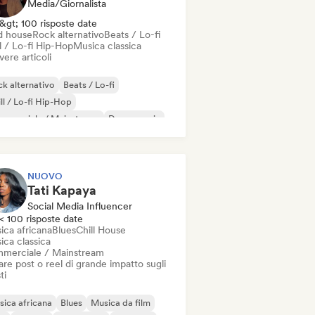
Media/Giornalista
&gt; 100 risposte date
d house
Rock alternativo
Beats / Lo-fi
l / Lo-fi Hip-Hop
Musica classica
vere articoli
k alternativo
Beats / Lo-fi
ll / Lo-fi Hip-Hop
mmerciale / Mainstream
Dance music
sco
Dream pop
House music
NUOVO
Tati Kapaya
Social Media Influencer
< 100 risposte date
ica africana
Blues
Chill House
ica classica
merciale / Mainstream
re post o reel di grande impatto sugli
ti
ica africana
Blues
Musica da film