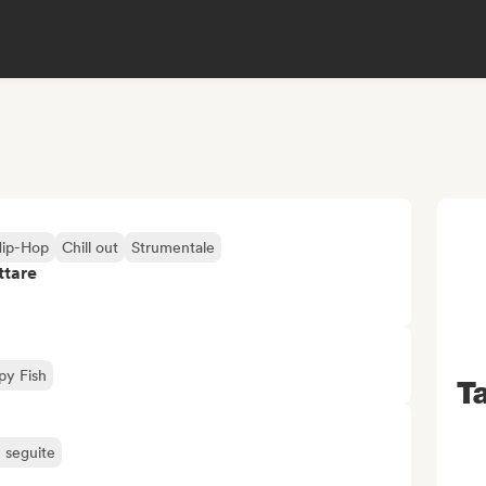
 Hip-Hop
Chill out
Strumentale
ttare
py Fish
Ta
ù seguite