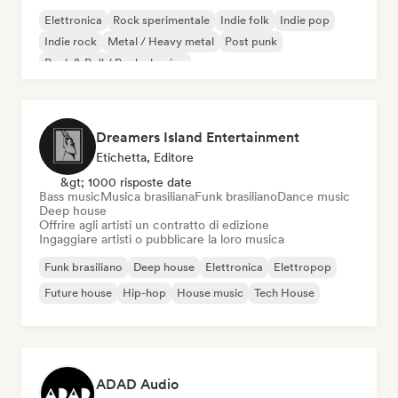
Elettronica
Rock sperimentale
Indie folk
Indie pop
Indie rock
Metal / Heavy metal
Post punk
Rock & Roll / Rock classico
Dreamers Island Entertainment
Etichetta, Editore
&gt; 1000 risposte date
Bass music
Musica brasiliana
Funk brasiliano
Dance music
Deep house
Offrire agli artisti un contratto di edizione
Ingaggiare artisti o pubblicare la loro musica
Funk brasiliano
Deep house
Elettronica
Elettropop
Future house
Hip-hop
House music
Tech House
ADAD Audio