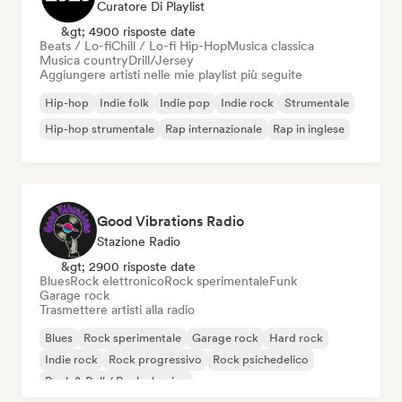
Curatore Di Playlist
&gt; 4900 risposte date
Beats / Lo-fi
Chill / Lo-fi Hip-Hop
Musica classica
Musica country
Drill/Jersey
Aggiungere artisti nelle mie playlist più seguite
Hip-hop
Indie folk
Indie pop
Indie rock
Strumentale
Hip-hop strumentale
Rap internazionale
Rap in inglese
Good Vibrations Radio
Stazione Radio
&gt; 2900 risposte date
Blues
Rock elettronico
Rock sperimentale
Funk
Garage rock
Trasmettere artisti alla radio
Blues
Rock sperimentale
Garage rock
Hard rock
Indie rock
Rock progressivo
Rock psichedelico
Rock & Roll / Rock classico