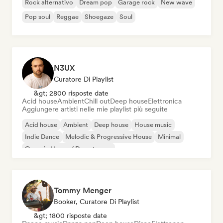
Rock alternativo
Dream pop
Garage rock
New wave
Pop soul
Reggae
Shoegaze
Soul
N3UX
Curatore Di Playlist
&gt; 2800 risposte date
Acid house
Ambient
Chill out
Deep house
Elettronica
Aggiungere artisti nelle mie playlist più seguite
Acid house
Ambient
Deep house
House music
Indie Dance
Melodic & Progressive House
Minimal
Organic House / Downtempo
Tommy Menger
Booker, Curatore Di Playlist
&gt; 1800 risposte date