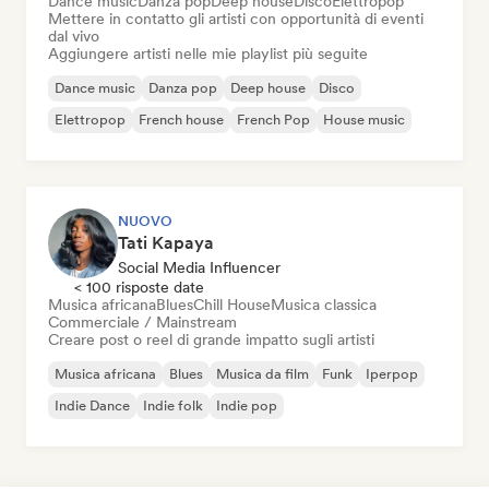
Dance music
Danza pop
Deep house
Disco
Elettropop
Mettere in contatto gli artisti con opportunità di eventi
dal vivo
Aggiungere artisti nelle mie playlist più seguite
Dance music
Danza pop
Deep house
Disco
Elettropop
French house
French Pop
House music
NUOVO
Tati Kapaya
Social Media Influencer
< 100 risposte date
Musica africana
Blues
Chill House
Musica classica
Commerciale / Mainstream
Creare post o reel di grande impatto sugli artisti
Musica africana
Blues
Musica da film
Funk
Iperpop
Indie Dance
Indie folk
Indie pop