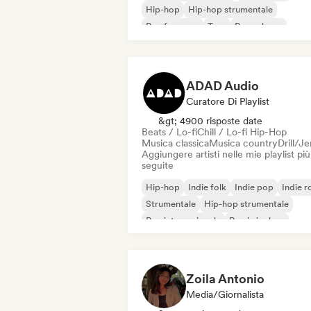
Hip-hop
Hip-hop strumentale
Rap francese
Trap
Pop urbano
Chill / Lo-fi Hip-Hop
ADAD Audio
Curatore Di Playlist
&gt; 4900 risposte date
Beats / Lo-fi
Chill / Lo-fi Hip-Hop
Musica classica
Musica country
Drill/J
Aggiungere artisti nelle mie playlist più
seguite
Hip-hop
Indie folk
Indie pop
Indie r
Strumentale
Hip-hop strumentale
Rap internazionale
Rap in inglese
Zoila Antonio
Media/Giornalista