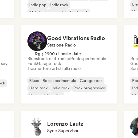
El
Indie pop
Indie rock
Ho
Metal / Heavy metal
Post punk
Rock & Roll / Rock classico
Good Vibrations Radio
Stazione Radio
&gt; 2900 risposte date
Blues
Rock elettronico
Rock sperimentale
Roc
ersey
Funk
Garage rock
Gar
Trasmettere artisti alla radio
Scri
Blues
Rock sperimentale
Garage rock
Roc
ock
Hard rock
Indie rock
Rock progressivo
Ind
Rock psichedelico
Met
Rock & Roll / Rock classico
Lorenzo Lautz
Sync Supervisor