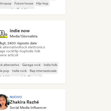
ettropop
Future house
Hip-hop
use music
Tech House
indie now
Media/Giornalista
&gt; 2400 risposte date
k alternativo
Rock elettronico
age rock
Hip-hop
Indie folk
vere articoli
k alternativo
Garage rock
Indie folk
ie pop
Indie rock
Rap internazionale
al / Heavy metal
Pop rock
NUOVO
Zhakira Razhé
Social Media Influencer