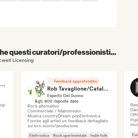
e questi curatori/professionisti...
ncwell Licensing
Feedback approfondito
RAP FRANÇAIS 2026 🔥🇫🇷 (Way Records)
Rob Tavaglione/Catalyst Recording
Esperto Del Suono
&gt; 800 risposte date
Hop
Bas
Rock alternativo
y
Dan
Commerciale / Mainstream
Offr
Musica country
Dream pop
Elettronica
Inga
Fornire agli artisti un feedback dettagliato
mus
sul loro suono/produzione
Fun
Elettronica
Rock sperimentale
Indie folk