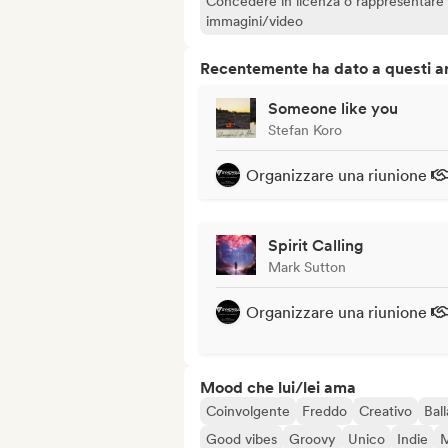
Concedere in licenza o rappresentare le
immagini/video
Recentemente ha dato a questi art
Someone like you
Stefan Koro
Organizzare una riunione
Spirit Calling
Mark Sutton
Organizzare una riunione
Mood che lui/lei ama
Coinvolgente
Freddo
Creativo
Ball
Good vibes
Groovy
Unico
Indie
M