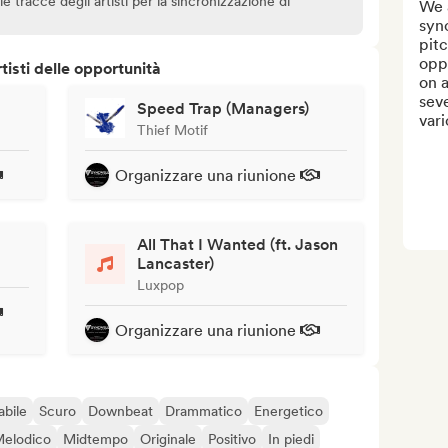
 tracce degli artisti per la sincronizzazione di
We 
sync
pitc
oppo
isti delle opportunità
on a
sev
Speed Trap (Managers)
var
Thief Motif
Organizzare una riunione
All That I Wanted (ft. Jason
Lancaster)
Luxpop
Organizzare una riunione
abile
Scuro
Downbeat
Drammatico
Energetico
elodico
Midtempo
Originale
Positivo
In piedi