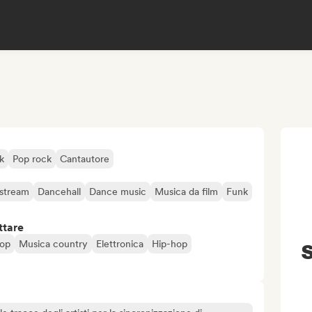
k
Pop rock
Cantautore
stream
Dancehall
Dance music
Musica da film
Funk
ttare
Hop
Musica country
Elettronica
Hip-hop
S