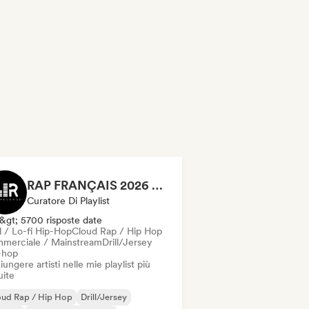
RAP FRANÇAIS 2026 🔥🇫🇷 (Way Records)
Curatore Di Playlist
&gt; 5700 risposte date
l / Lo-fi Hip-Hop
Cloud Rap / Hip Hop
merciale / Mainstream
Drill/Jersey
-hop
ungere artisti nelle mie playlist più
uite
oud Rap / Hip Hop
Drill/Jersey