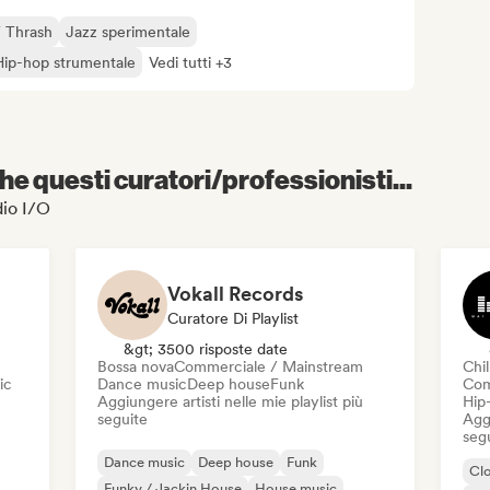
 Thrash
Jazz sperimentale
Hip-hop strumentale
Vedi tutti +3
e questi curatori/professionisti...
dio I/O
Vokall Records
Curatore Di Playlist
&gt; 3500 risposte date
Bossa nova
Commerciale / Mainstream
Chil
ic
Dance music
Deep house
Funk
Com
Aggiungere artisti nelle mie playlist più
Hip
seguite
Aggi
seg
Dance music
Deep house
Funk
Cl
Funky / Jackin House
House music