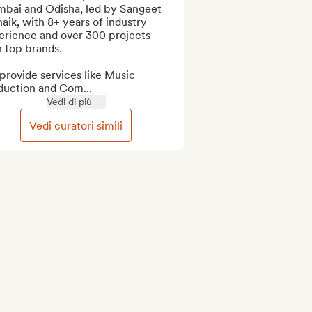
bai and Odisha, led by Sangeet 
aik, with 8+ years of industry 
erience and over 300 projects 
 top brands.

rovide services like Music 
duction and Com...
Vedi di più
Vedi curatori simili