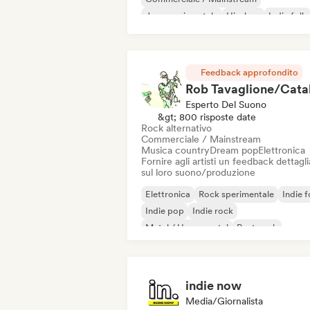
Jazz sperimentale
Hip-hop
Indie folk
Indie pop
Strumentale
Feedback approfondito
Esperto Del Suono
&gt; 800 risposte date
Rock alternativo
Commerciale / Mainstream
Musica country
Dream pop
Elettronica
Fornire agli artisti un feedback dettagl
sul loro suono/produzione
Elettronica
Rock sperimentale
Indie f
Indie pop
Indie rock
Metal / Heavy metal
Post punk
Rock & Roll / Rock classico
indie now
Media/Giornalista