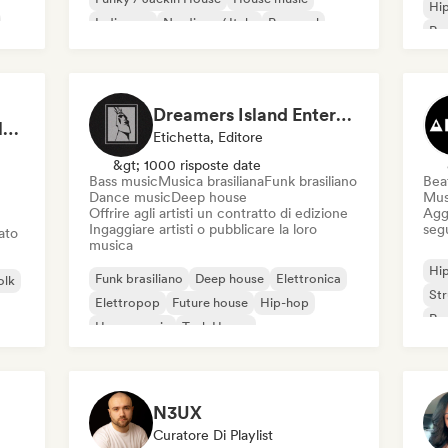
Hi
Indie pop
Nu-disco / Italo
Pop soul
Rap
Chi
Dreamers Island Entertainment
Rob Tavaglione/Catalyst Recording
Etichetta, Editore
&gt; 1000 risposte date
Bass music
Musica brasiliana
Funk brasiliano
Beat
Dance music
Deep house
Mus
Offrire agli artisti un contratto di edizione
Aggi
Ingaggiare artisti o pubblicare la loro
seg
iato
musica
Hi
Funk brasiliano
Deep house
Elettronica
olk
St
Elettropop
Future house
Hip-hop
Rap
House music
Tech House
N3UX
Curatore Di Playlist