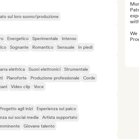
Mum
Patn
exp
liato sul loro suono/produzione
with
We p
ro
Energetico
Sperimentale
Intenso
Pro
ico
Sognante
Romantico
Sensuale
In piedi
arra elettrica
Suoni elettronici
Strumentale
ti
Pianoforte
Produzione professionale
Corde
bani
Video clip
Voce
Progetto agli inizi
Esperienza sul palco
nza sui social media
Artista supportato
 imminente
Giovane talento