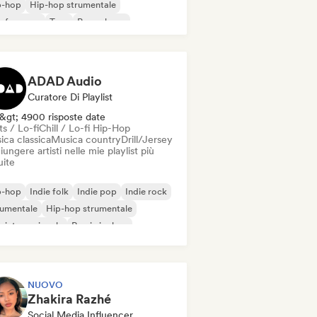
p-hop
Hip-hop strumentale
 francese
Trap
Pop urbano
ll / Lo-fi Hip-Hop
ADAD Audio
Curatore Di Playlist
&gt; 4900 risposte date
s / Lo-fi
Chill / Lo-fi Hip-Hop
ica classica
Musica country
Drill/Jersey
ungere artisti nelle mie playlist più
uite
p-hop
Indie folk
Indie pop
Indie rock
rumentale
Hip-hop strumentale
 internazionale
Rap in inglese
NUOVO
Zhakira Razhé
Social Media Influencer