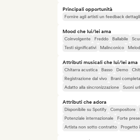
Principali opportunità
Fornire agli artisti un feedback dettag
Mood che lui/lei ama
Coinvolgente
Freddo
Ballabile
Scu
Testi significativi
Malinconico
Melod
Attributi musicali che lui/lei ama
Chitarra acustica
Basso
Demo
Chit
Registrazione dal vivo
Brani completa
Adatto alla sincronizzazione
Suoni ur
Attributi che adora
Disponibile su Spotify
Compositore
Potenziale internazionale
Forte prese
Artista non sotto contratto
Progetto