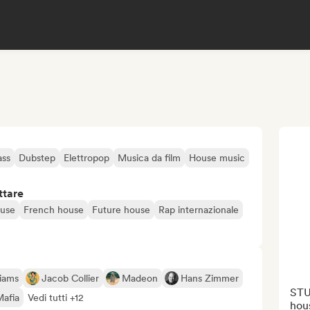
ass
Dubstep
Elettropop
Musica da film
House music
ttare
use
French house
Future house
Rap internazionale
liams
Jacob Collier
Madeon
Hans Zimmer
STU
afia
Vedi tutti +12
hous