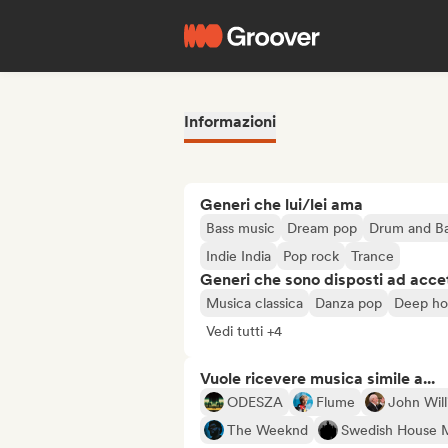
Informazioni
Generi che lui/lei ama
Bass music
Dream pop
Drum and B
Indie India
Pop rock
Trance
Generi che sono disposti ad acce
Musica classica
Danza pop
Deep ho
Vedi tutti +4
Vuole ricevere musica simile a...
ODESZA
Flume
John Wil
The Weeknd
Swedish House M