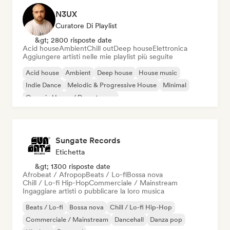
N3UX
Curatore Di Playlist
&gt; 2800 risposte date
Acid house
Ambient
Chill out
Deep house
Elettronica
Aggiungere artisti nelle mie playlist più seguite
Acid house
Ambient
Deep house
House music
Indie Dance
Melodic & Progressive House
Minimal
Organic House / Downtempo
Sungate Records
Etichetta
&gt; 1300 risposte date
Afrobeat / Afropop
Beats / Lo-fi
Bossa nova
Chill / Lo-fi Hip-Hop
Commerciale / Mainstream
Ingaggiare artisti o pubblicare la loro musica
Beats / Lo-fi
Bossa nova
Chill / Lo-fi Hip-Hop
Commerciale / Mainstream
Dancehall
Danza pop