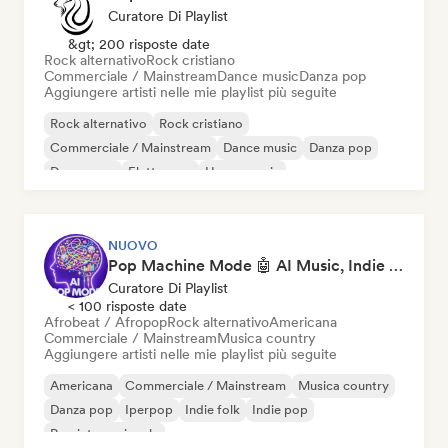
Curatore Di Playlist
&gt; 200 risposte date
Rock alternativo
Rock cristiano
Commerciale / Mainstream
Dance music
Danza pop
Aggiungere artisti nelle mie playlist più seguite
Rock alternativo
Rock cristiano
Commerciale / Mainstream
Dance music
Danza pop
Dream pop
Elettropop
House music
NUOVO
Pop Machine Mode 🤖 AI Music, Indie Pop & Dream Pop
Curatore Di Playlist
< 100 risposte date
Afrobeat / Afropop
Rock alternativo
Americana
Commerciale / Mainstream
Musica country
Aggiungere artisti nelle mie playlist più seguite
Americana
Commerciale / Mainstream
Musica country
Danza pop
Iperpop
Indie folk
Indie pop
Pop internazionale