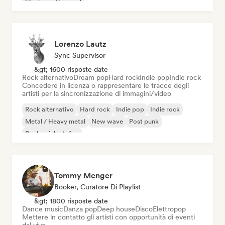
Hip-hop
Pop soul
Lorenzo Lautz
Sync Supervisor
&gt; 1600 risposte date
Rock alternativo
Dream pop
Hard rock
Indie pop
Indie rock
Concedere in licenza o rappresentare le tracce degli
artisti per la sincronizzazione di immagini/video
Rock alternativo
Hard rock
Indie pop
Indie rock
Metal / Heavy metal
New wave
Post punk
Rock psichedelico
Tommy Menger
Booker, Curatore Di Playlist
&gt; 1800 risposte date
Dance music
Danza pop
Deep house
Disco
Elettropop
Mettere in contatto gli artisti con opportunità di eventi