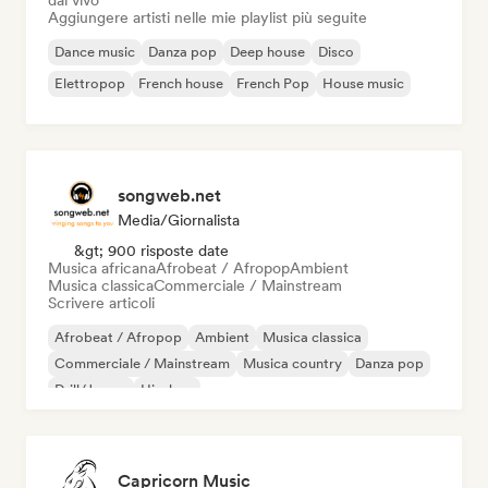
dal vivo
Aggiungere artisti nelle mie playlist più seguite
Dance music
Danza pop
Deep house
Disco
Elettropop
French house
French Pop
House music
songweb.net
Media/Giornalista
&gt; 900 risposte date
Musica africana
Afrobeat / Afropop
Ambient
Musica classica
Commerciale / Mainstream
Scrivere articoli
Afrobeat / Afropop
Ambient
Musica classica
Commerciale / Mainstream
Musica country
Danza pop
Drill/Jersey
Hip-hop
Capricorn Music