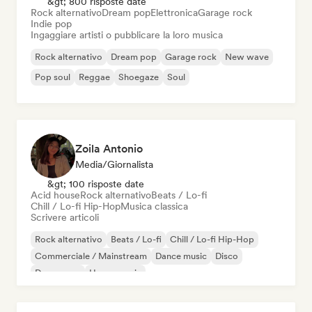
&gt; 800 risposte date
Rock alternativo
Dream pop
Elettronica
Garage rock
Indie pop
Ingaggiare artisti o pubblicare la loro musica
Rock alternativo
Dream pop
Garage rock
New wave
Pop soul
Reggae
Shoegaze
Soul
Zoila Antonio
Media/Giornalista
&gt; 100 risposte date
Acid house
Rock alternativo
Beats / Lo-fi
Chill / Lo-fi Hip-Hop
Musica classica
Scrivere articoli
Rock alternativo
Beats / Lo-fi
Chill / Lo-fi Hip-Hop
Commerciale / Mainstream
Dance music
Disco
Dream pop
House music