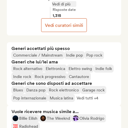
Vedi di più
Risposte date
1,315
Vedi curatori simili
Generi accettati più spesso
Commerciale / Mainstream
Indie pop
Pop rock
Generi che lui/lei ama
Rock alternativo
Elettronica
Elettro swing
Indie folk
Indie rock
Rock progressivo
Cantautore
Generi che sono disposti ad accettare
Blues
Danza pop
Rock elettronico
Garage rock
Pop internazionale
Musica latina
Vedi tutti +4
Vuole ricevere musica simile a...
Billie Eilish
The Weeknd
Olivia Rodrigo
Radiohead