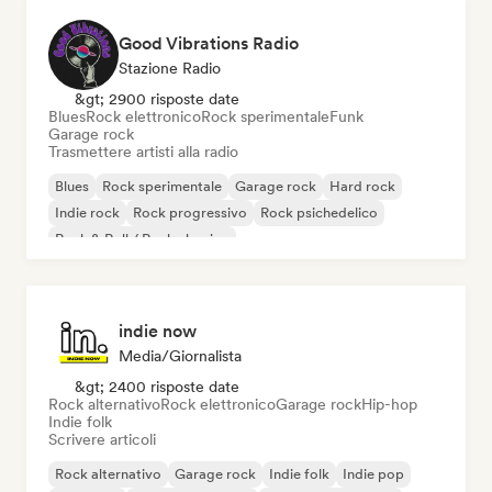
Good Vibrations Radio
Stazione Radio
&gt; 2900 risposte date
Blues
Rock elettronico
Rock sperimentale
Funk
Garage rock
Trasmettere artisti alla radio
Blues
Rock sperimentale
Garage rock
Hard rock
Indie rock
Rock progressivo
Rock psichedelico
Rock & Roll / Rock classico
indie now
Media/Giornalista
&gt; 2400 risposte date
Rock alternativo
Rock elettronico
Garage rock
Hip-hop
Indie folk
Scrivere articoli
Rock alternativo
Garage rock
Indie folk
Indie pop