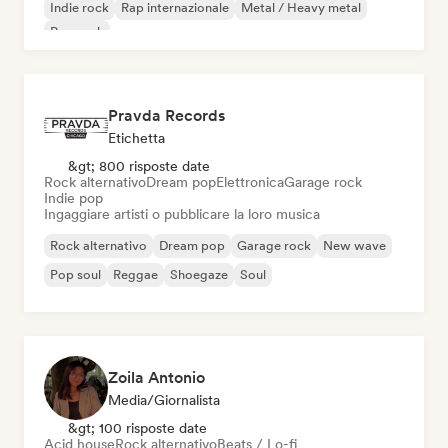
Indie rock
Rap internazionale
Metal / Heavy metal
Pop rock
Pravda Records
Etichetta
&gt; 800 risposte date
Rock alternativo
Dream pop
Elettronica
Garage rock
Indie pop
Ingaggiare artisti o pubblicare la loro musica
Rock alternativo
Dream pop
Garage rock
New wave
Pop soul
Reggae
Shoegaze
Soul
Zoila Antonio
Media/Giornalista
&gt; 100 risposte date
Acid house
Rock alternativo
Beats / Lo-fi