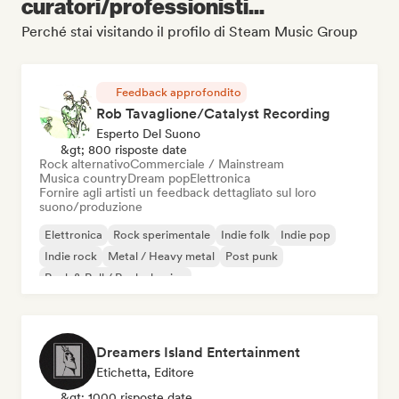
curatori/professionisti...
Perché stai visitando il profilo di Steam Music Group
Feedback approfondito
Rob Tavaglione/Catalyst Recording
Esperto Del Suono
&gt; 800 risposte date
Rock alternativo
Commerciale / Mainstream
Musica country
Dream pop
Elettronica
Fornire agli artisti un feedback dettagliato sul loro
suono/produzione
Elettronica
Rock sperimentale
Indie folk
Indie pop
Indie rock
Metal / Heavy metal
Post punk
Rock & Roll / Rock classico
Dreamers Island Entertainment
Etichetta, Editore
&gt; 1000 risposte date