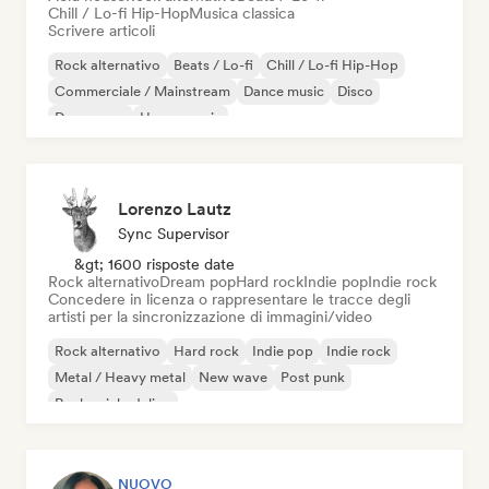
Chill / Lo-fi Hip-Hop
Musica classica
Scrivere articoli
Rock alternativo
Beats / Lo-fi
Chill / Lo-fi Hip-Hop
Commerciale / Mainstream
Dance music
Disco
Dream pop
House music
Lorenzo Lautz
Sync Supervisor
&gt; 1600 risposte date
Rock alternativo
Dream pop
Hard rock
Indie pop
Indie rock
Concedere in licenza o rappresentare le tracce degli
artisti per la sincronizzazione di immagini/video
Rock alternativo
Hard rock
Indie pop
Indie rock
Metal / Heavy metal
New wave
Post punk
Rock psichedelico
NUOVO