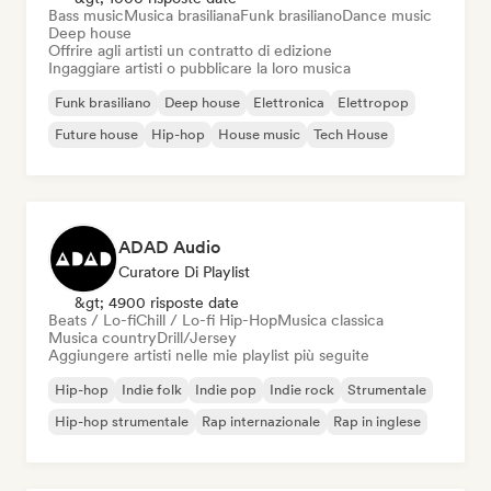
Bass music
Musica brasiliana
Funk brasiliano
Dance music
Deep house
Offrire agli artisti un contratto di edizione
Ingaggiare artisti o pubblicare la loro musica
Funk brasiliano
Deep house
Elettronica
Elettropop
Future house
Hip-hop
House music
Tech House
ADAD Audio
Curatore Di Playlist
&gt; 4900 risposte date
Beats / Lo-fi
Chill / Lo-fi Hip-Hop
Musica classica
Musica country
Drill/Jersey
Aggiungere artisti nelle mie playlist più seguite
Hip-hop
Indie folk
Indie pop
Indie rock
Strumentale
Hip-hop strumentale
Rap internazionale
Rap in inglese