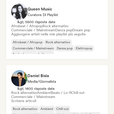
Queen Music
Curatore Di Playlist
&gt; 5600 risposte date
Afrobeat / Afropop
Rock alternativo
Commerciale / Mainstream
Danza pop
Dream pop
Aggiungere artisti nelle mie playlist più seguite
Afrobeat / Afropop
Rock alternativo
Commerciale / Mainstream
Danza pop
Elettropop
Funk
Iperpop
Indie pop
Daniel Bisla
Media/Giornalista
&gt; 1400 risposte date
Rock alternativo
Ambient
Beats / Lo-fi
Chill out
Commerciale / Mainstream
Scrivere articoli
Rock alternativo
Ambient
Chill out