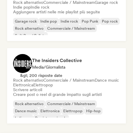
Rock alternativo
Commerciale / Mainstream
Garage rock
Indie pop
Indie rock
Aggiungere artisti nelle mie playlist più seguite
Garage rock
Indie pop
Indie rock
Pop Punk
Pop rock
Rock alternativo
Commerciale / Mainstream
Soft Pop / Ballata
The Insiders Collective
Media/Giornalista
&gt; 200 risposte date
Rock alternativo
Commerciale / Mainstream
Dance music
Elettronica
Elettropop
Scrivere articoli
Creare post o reel di grande impatto sugli artisti
Rock alternativo
Commerciale / Mainstream
Dance music
Elettronica
Elettropop
Hip-hop
Indie pop
Rap internazionale