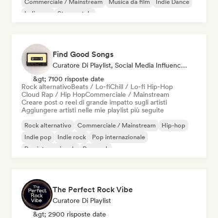
Commerciale / Mainstream
Musica da film
Indie Dance
Indie pop
Strumentale
Find Good Songs
Curatore Di Playlist, Social Media Influencer
&gt; 7100 risposte date
Rock alternativo
Beats / Lo-fi
Chill / Lo-fi Hip-Hop
Cloud Rap / Hip Hop
Commerciale / Mainstream
Creare post o reel di grande impatto sugli artisti
Aggiungere artisti nelle mie playlist più seguite
Rock alternativo
Commerciale / Mainstream
Hip-hop
Indie pop
Indie rock
Pop internazionale
Rap internazionale
Pop rock
The Perfect Rock Vibe
Curatore Di Playlist
&gt; 2900 risposte date