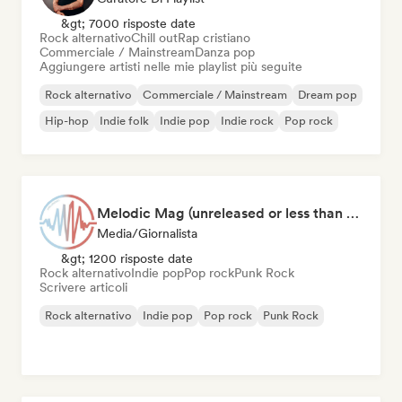
&gt; 7000 risposte date
Rock alternativo
Chill out
Rap cristiano
Commerciale / Mainstream
Danza pop
Aggiungere artisti nelle mie playlist più seguite
Rock alternativo
Commerciale / Mainstream
Dream pop
Hip-hop
Indie folk
Indie pop
Indie rock
Pop rock
Melodic Mag (unreleased or less than 2 weeks since release)
Media/Giornalista
&gt; 1200 risposte date
Rock alternativo
Indie pop
Pop rock
Punk Rock
Scrivere articoli
Rock alternativo
Indie pop
Pop rock
Punk Rock