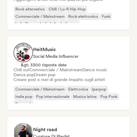
Rock alternativo
Chill / Lo-fi Hip-Hop
Commerciale / Mainstream
Rock elettronico
Funk
Indie Dance
Indie folk
Indie pop
HeitMusic
Social Media Influencer
&gt; 3300 risposte date
Chill out
Commerciale / Mainstream
Dance music
Danza pop
Dream pop
Creare post o reel di grande impatto sugli artisti
Commerciale / Mainstream
Elettronica
Iperpop
Indie pop
Pop internazionale
Musica latina
Pop Punk
Pop rock
Night road
Curatore Di Playlist