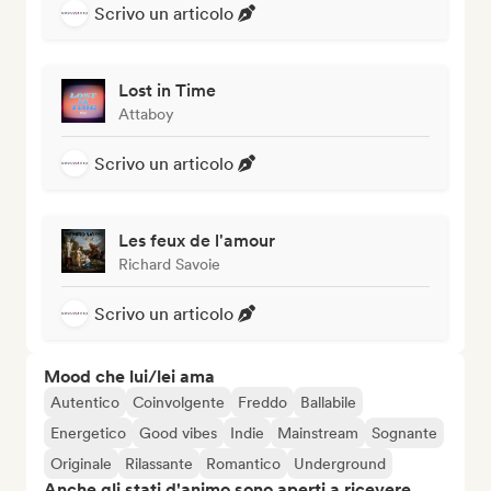
Scrivo un articolo
Lost in Time
Attaboy
Scrivo un articolo
Les feux de l'amour
Richard Savoie
Scrivo un articolo
Mood che lui/lei ama
Autentico
Coinvolgente
Freddo
Ballabile
Energetico
Good vibes
Indie
Mainstream
Sognante
Originale
Rilassante
Romantico
Underground
Anche gli stati d'animo sono aperti a ricevere