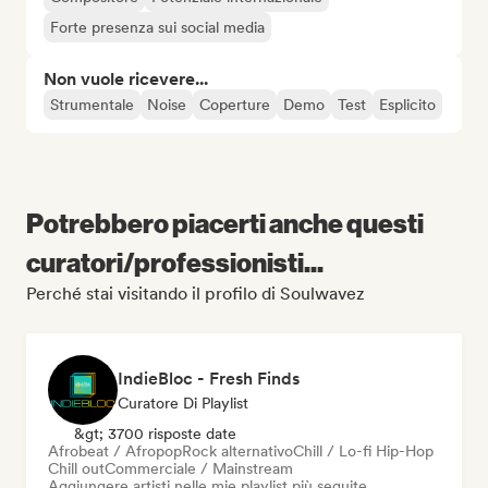
Forte presenza sui social media
Non vuole ricevere...
Strumentale
Noise
Coperture
Demo
Test
Esplicito
Potrebbero piacerti anche questi
curatori/professionisti...
Perché stai visitando il profilo di Soulwavez
IndieBloc - Fresh Finds
Curatore Di Playlist
&gt; 3700 risposte date
Afrobeat / Afropop
Rock alternativo
Chill / Lo-fi Hip-Hop
Chill out
Commerciale / Mainstream
Aggiungere artisti nelle mie playlist più seguite