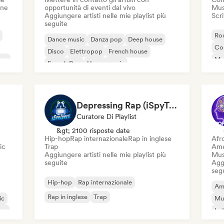
one
opportunità di eventi dal vivo
Mus
Aggiungere artisti nelle mie playlist più
Scri
seguite
Roc
Dance music
Danza pop
Deep house
Co
Disco
Elettropop
French house
ico
Mu
French Pop
House music
Hi
Depressing Rap (iSpyTunes)
Curatore Di Playlist
&gt; 2100 risposte date
Hip-hop
Rap internazionale
Rap in inglese
Afr
ic
Trap
Ame
Aggiungere artisti nelle mie playlist più
Mus
seguite
Aggi
seg
Hip-hop
Rap internazionale
Am
Rap in inglese
Trap
ic
Mu
ico
Ind