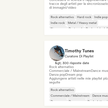
tracce degli artisti per la sincronizzazi
di immagini/video
Rock alternativo
Hard rock
Indie pop
Indie rock
Metal / Heavy metal
New wave
Post punk
Rock psichedel
Timothy Tunes
Curatore Di Playlist
&gt; 300 risposte date
Rock alternativo
Commerciale / Mainstream
Dance mus
Danza pop
Dream pop
Aggiungere artisti nelle mie playlist più
seguite
Rock alternativo
Commerciale / Mainstream
Dance mus
Danza pop
Dream pop
Rock elettron
Future house
Garage rock