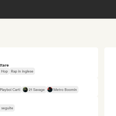
ttare
p Hop
Rap in inglese
Playboi Carti
21 Savage
Metro Boomin
ù seguite