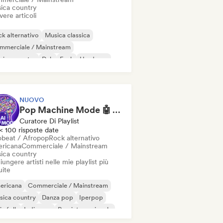
ica country
vere articoli
k alternativo
Musica classica
mmerciale / Mainstream
sica country
Dub
Funk
Hardcore
p-hop
NUOVO
Pop Machine Mode 🤖 AI Music, Indie Pop & Dream Pop
Curatore Di Playlist
< 100 risposte date
obeat / Afropop
Rock alternativo
ricana
Commerciale / Mainstream
ica country
ungere artisti nelle mie playlist più
uite
ericana
Commerciale / Mainstream
sica country
Danza pop
Iperpop
ie folk
Indie pop
Pop internazionale