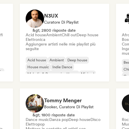
N3UX
Curatore Di Playlist
&gt; 2800 risposte date
fi
Acid house
Ambient
Chill out
Deep house
Afr
Elettronica
Bos
Aggiungere artisti nelle mie playlist più
Com
seguite
Inga
mus
Acid house
Ambient
Deep house
Bea
House music
Indie Dance
Chi
ic
Melodic & Progressive House
Minimal
Co
Organic House / Downtempo
Da
Tommy Menger
Booker, Curatore Di Playlist
&gt; 1800 risposte date
Dance music
Danza pop
Deep house
Disco
Roc
Elettropop
Mus
le
Mettere in contatto gli artisti con
Com