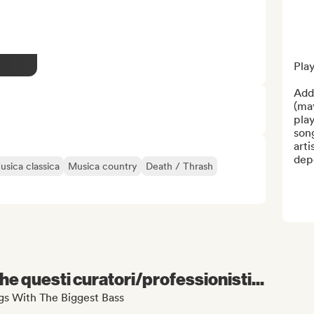
Play
Add 
(may
play
song
arti
dep
usica classica
Musica country
Death / Thrash
e questi curatori/professionisti...
ongs With The Biggest Bass