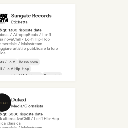
Sungate Records
Etichetta
&gt; 1300 risposte date
obeat / Afropop
Beats / Lo-fi
sa nova
Chill / Lo-fi Hip-Hop
merciale / Mainstream
ggiare artisti o pubblicare la loro
ica
ts / Lo-fi
Bossa nova
ll / Lo-fi Hip-Hop
mmerciale / Mainstream
Dancehall
nza pop
Hip-hop
Pop soul
Dulaxi
Media/Giornalista
&gt; 3000 risposte date
k alternativo
Chill / Lo-fi Hip-Hop
ica classica
merciale / Mainstream