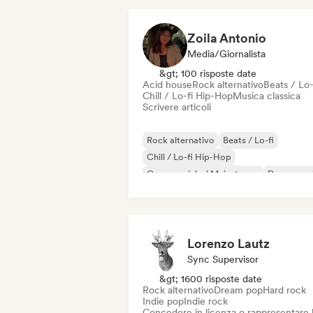
Zoila Antonio
Media/Giornalista
&gt; 100 risposte date
Acid house
Rock alternativo
Beats / Lo-
Chill / Lo-fi Hip-Hop
Musica classica
Scrivere articoli
Rock alternativo
Beats / Lo-fi
Chill / Lo-fi Hip-Hop
Commerciale / Mainstream
Dance mus
Disco
Dream pop
House music
Lorenzo Lautz
Sync Supervisor
&gt; 1600 risposte date
Rock alternativo
Dream pop
Hard rock
Indie pop
Indie rock
Concedere in licenza o rappresentare 