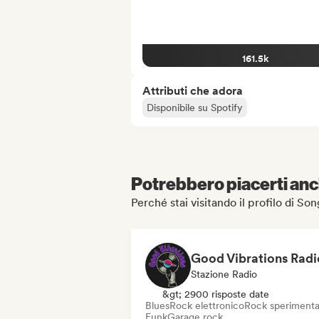
161.5k
Attributi che adora
Disponibile su Spotify
Potrebbero piacerti anch
Perché stai visitando il profilo di S
Good Vibrations Radi
Stazione Radio
&gt; 2900 risposte date
Blues
Rock elettronico
Rock sperimenta
Funk
Garage rock