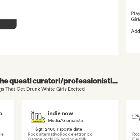
Play
Girl
Add 
e questi curatori/professionisti...
ongs That Get Drunk White Girls Excited
o
indie now
Media/Giornalista
&gt; 2400 risposte date
le
Rock alternativo
Rock elettronico
Roc
Garage rock
Hip-hop
Indie folk
Gar