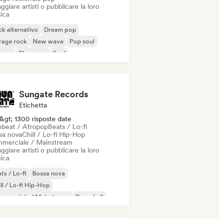
ggiare artisti o pubblicare la loro
ica
k alternativo
Dream pop
rage rock
New wave
Pop soul
ggae
Shoegaze
Soul
Sungate Records
Etichetta
&gt; 1300 risposte date
obeat / Afropop
Beats / Lo-fi
sa nova
Chill / Lo-fi Hip-Hop
merciale / Mainstream
ggiare artisti o pubblicare la loro
ica
ts / Lo-fi
Bossa nova
ll / Lo-fi Hip-Hop
mmerciale / Mainstream
Dancehall
nza pop
Hip-hop
Pop soul