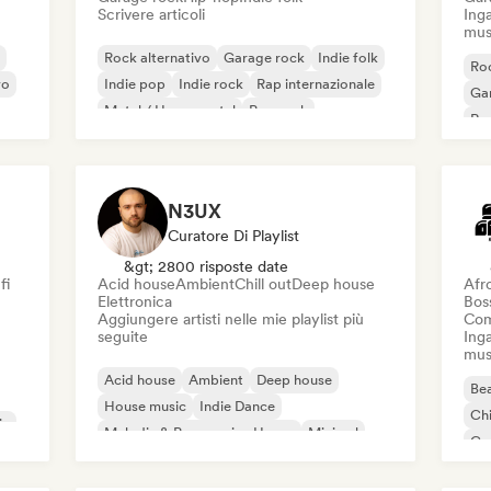
Scrivere articoli
Inga
mus
Rock alternativo
Garage rock
Indie folk
Roc
vo
Indie pop
Indie rock
Rap internazionale
Ga
Metal / Heavy metal
Pop rock
Re
N3UX
Curatore Di Playlist
&gt; 2800 risposte date
fi
Acid house
Ambient
Chill out
Deep house
Afr
Elettronica
Bos
Aggiungere artisti nelle mie playlist più
Com
seguite
Inga
mus
Acid house
Ambient
Deep house
Bea
House music
Indie Dance
Chi
ic
Melodic & Progressive House
Minimal
Co
Organic House / Downtempo
Da