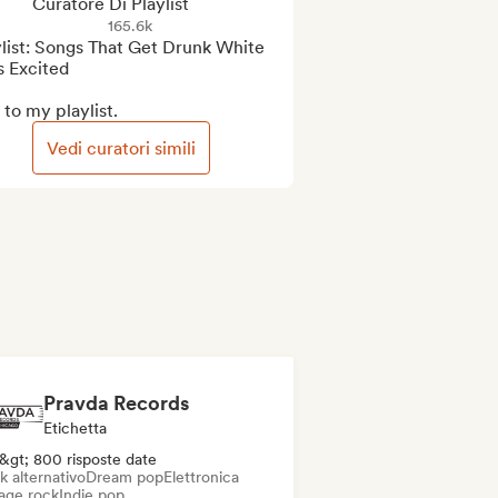
Curatore Di Playlist
165.6k
list: Songs That Get Drunk White 
s Excited

to my playlist.
Vedi curatori simili
Pravda Records
Etichetta
&gt; 800 risposte date
k alternativo
Dream pop
Elettronica
age rock
Indie pop