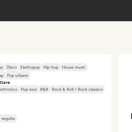
op
Disco
Elettropop
Hip-hop
House music
ap
Pop urbano
ttare
ettronico
Pop soul
R&B
Rock & Roll / Rock classico
ù seguite