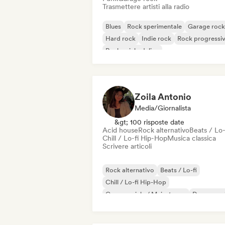
Trasmettere artisti alla radio
Blues
Rock sperimentale
Garage rock
Hard rock
Indie rock
Rock progressi
Rock psichedelico
Rock & Roll / Rock classico
Zoila Antonio
Media/Giornalista
&gt; 100 risposte date
Acid house
Rock alternativo
Beats / Lo-
Chill / Lo-fi Hip-Hop
Musica classica
Scrivere articoli
Rock alternativo
Beats / Lo-fi
Chill / Lo-fi Hip-Hop
Commerciale / Mainstream
Dance mus
Disco
Dream pop
House music