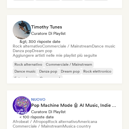
Timothy Tunes
Curatore Di Playlist
&gt; 300 risposte date
Rock alternativo
Commerciale / Mainstream
Dance music
Danza pop
Dream pop
Aggiungere artisti nelle mie playlist più seguite
Rock alternativo
Commerciale / Mainstream
Dance music
Danza pop
Dream pop
Rock elettronico
Future house
Garage rock
NUOVO
Pop Machine Mode 🤖 AI Music, Indie Pop & Dream Pop
Curatore Di Playlist
< 100 risposte date
Afrobeat / Afropop
Rock alternativo
Americana
Commerciale / Mainstream
Musica country