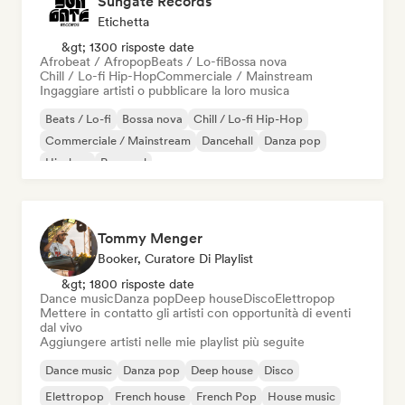
Sungate Records
Etichetta
&gt; 1300 risposte date
Afrobeat / Afropop
Beats / Lo-fi
Bossa nova
Chill / Lo-fi Hip-Hop
Commerciale / Mainstream
Ingaggiare artisti o pubblicare la loro musica
Beats / Lo-fi
Bossa nova
Chill / Lo-fi Hip-Hop
Commerciale / Mainstream
Dancehall
Danza pop
Hip-hop
Pop soul
Tommy Menger
Booker, Curatore Di Playlist
&gt; 1800 risposte date
Dance music
Danza pop
Deep house
Disco
Elettropop
Mettere in contatto gli artisti con opportunità di eventi
dal vivo
Aggiungere artisti nelle mie playlist più seguite
Dance music
Danza pop
Deep house
Disco
Elettropop
French house
French Pop
House music