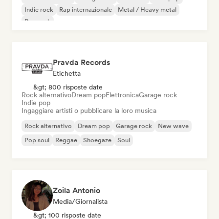
Indie rock
Rap internazionale
Metal / Heavy metal
Pop rock
Pravda Records
Etichetta
&gt; 800 risposte date
Rock alternativo
Dream pop
Elettronica
Garage rock
Indie pop
Ingaggiare artisti o pubblicare la loro musica
Rock alternativo
Dream pop
Garage rock
New wave
Pop soul
Reggae
Shoegaze
Soul
Zoila Antonio
Media/Giornalista
&gt; 100 risposte date