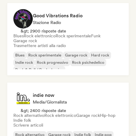
Good Vibrations Radio
Stazione Radio
&gt; 2900 risposte date
Blues
Rock elettronico
Rock sperimentale
Funk
Garage rock
Trasmettere artisti alla radio
Blues
Rock sperimentale
Garage rock
Hard rock
Indie rock
Rock progressivo
Rock psichedelico
Rock & Roll / Rock classico
indie now
Media/Giornalista
&gt; 2400 risposte date
Rock alternativo
Rock elettronico
Garage rock
Hip-hop
Indie folk
Scrivere articoli
Rock alternativo
Garage rock
Indie folk
Indie pop