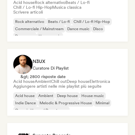
Acid house
Rock alternativo
Beats / Lo-fi
Chill / Lo-fi Hip-Hop
Musica classica
Scrivere articoli
Rock alternativo
Beats / Lo-fi
Chill / Lo-fi Hip-Hop
Commerciale / Mainstream
Dance music
Disco
Dream pop
House music
N3UX
Curatore Di Playlist
&gt; 2800 risposte date
Acid house
Ambient
Chill out
Deep house
Elettronica
Aggiungere artisti nelle mie playlist più seguite
Acid house
Ambient
Deep house
House music
Indie Dance
Melodic & Progressive House
Minimal
Organic House / Downtempo