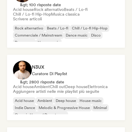
&gt; 100 risposte date
Acid house
Rock alternativo
Beats / Lo-fi
Chill / Lo-fi Hip-Hop
Musica classica
Scrivere articoli
Rock alternativo
Beats / Lo-fi
Chill / Lo-fi Hip-Hop
Commerciale / Mainstream
Dance music
Disco
Dream pop
House music
N3UX
Curatore Di Playlist
&gt; 2800 risposte date
Acid house
Ambient
Chill out
Deep house
Elettronica
Aggiungere artisti nelle mie playlist più seguite
Acid house
Ambient
Deep house
House music
Indie Dance
Melodic & Progressive House
Minimal
Organic House / Downtempo