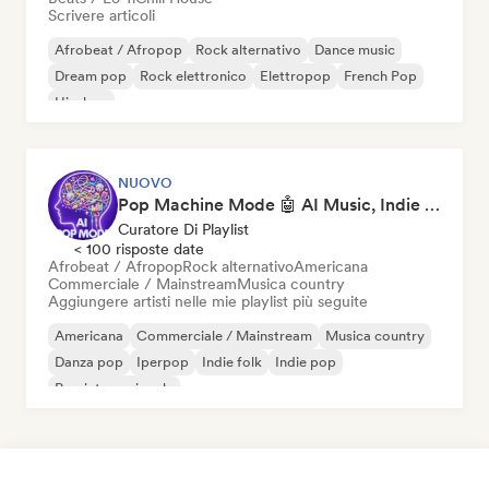
Scrivere articoli
Afrobeat / Afropop
Rock alternativo
Dance music
Dream pop
Rock elettronico
Elettropop
French Pop
Hip-hop
NUOVO
Pop Machine Mode 🤖 AI Music, Indie Pop & Dream Pop
Curatore Di Playlist
< 100 risposte date
Afrobeat / Afropop
Rock alternativo
Americana
Commerciale / Mainstream
Musica country
Aggiungere artisti nelle mie playlist più seguite
Americana
Commerciale / Mainstream
Musica country
Danza pop
Iperpop
Indie folk
Indie pop
Pop internazionale