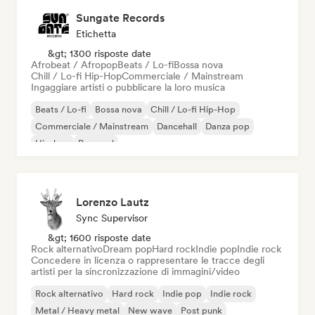
Sungate Records
Etichetta
&gt; 1300 risposte date
Afrobeat / Afropop
Beats / Lo-fi
Bossa nova
Chill / Lo-fi Hip-Hop
Commerciale / Mainstream
Ingaggiare artisti o pubblicare la loro musica
Beats / Lo-fi
Bossa nova
Chill / Lo-fi Hip-Hop
Commerciale / Mainstream
Dancehall
Danza pop
Hip-hop
Pop soul
Lorenzo Lautz
Sync Supervisor
&gt; 1600 risposte date
Rock alternativo
Dream pop
Hard rock
Indie pop
Indie rock
Concedere in licenza o rappresentare le tracce degli
artisti per la sincronizzazione di immagini/video
Rock alternativo
Hard rock
Indie pop
Indie rock
Metal / Heavy metal
New wave
Post punk