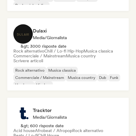
Rock psichedelico
Dulaxi
Media/Giornalista
&gt; 3000 risposte date
Rock alternativo
Chill / Lo-fi Hip-Hop
Musica classica
Commerciale / Mainstream
Musica country
Scrivere articoli
Rock alternativo
Musica classica
Commerciale / Mainstream
Musica country
Dub
Funk
Hardcore
Hip-hop
Tracktor
Media/Giornalista
&gt; 600 risposte date
Acid house
Afrobeat / Afropop
Rock alternativo
Beats / Lo-fi
Chill House