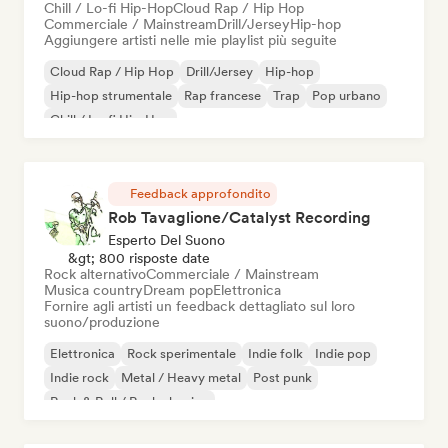
Chill / Lo-fi Hip-Hop
Cloud Rap / Hip Hop
Commerciale / Mainstream
Drill/Jersey
Hip-hop
Aggiungere artisti nelle mie playlist più seguite
Cloud Rap / Hip Hop
Drill/Jersey
Hip-hop
Hip-hop strumentale
Rap francese
Trap
Pop urbano
Chill / Lo-fi Hip-Hop
Feedback approfondito
Rob Tavaglione/Catalyst Recording
Esperto Del Suono
&gt; 800 risposte date
Rock alternativo
Commerciale / Mainstream
Musica country
Dream pop
Elettronica
Fornire agli artisti un feedback dettagliato sul loro
suono/produzione
Elettronica
Rock sperimentale
Indie folk
Indie pop
Indie rock
Metal / Heavy metal
Post punk
Rock & Roll / Rock classico