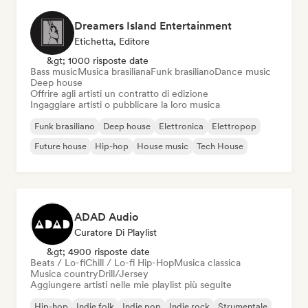
Dreamers Island Entertainment
Etichetta, Editore
&gt; 1000 risposte date
Bass music
Musica brasiliana
Funk brasiliano
Dance music
Deep house
Offrire agli artisti un contratto di edizione
Ingaggiare artisti o pubblicare la loro musica
Funk brasiliano
Deep house
Elettronica
Elettropop
Future house
Hip-hop
House music
Tech House
ADAD Audio
Curatore Di Playlist
&gt; 4900 risposte date
Beats / Lo-fi
Chill / Lo-fi Hip-Hop
Musica classica
Musica country
Drill/Jersey
Aggiungere artisti nelle mie playlist più seguite
Hip-hop
Indie folk
Indie pop
Indie rock
Strumentale