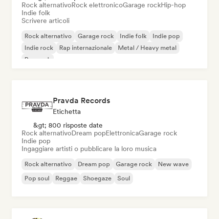
Rock alternativo
Rock elettronico
Garage rock
Hip-hop
Indie folk
Scrivere articoli
Rock alternativo
Garage rock
Indie folk
Indie pop
Indie rock
Rap internazionale
Metal / Heavy metal
Pop rock
Pravda Records
Etichetta
&gt; 800 risposte date
Rock alternativo
Dream pop
Elettronica
Garage rock
Indie pop
Ingaggiare artisti o pubblicare la loro musica
Rock alternativo
Dream pop
Garage rock
New wave
Pop soul
Reggae
Shoegaze
Soul