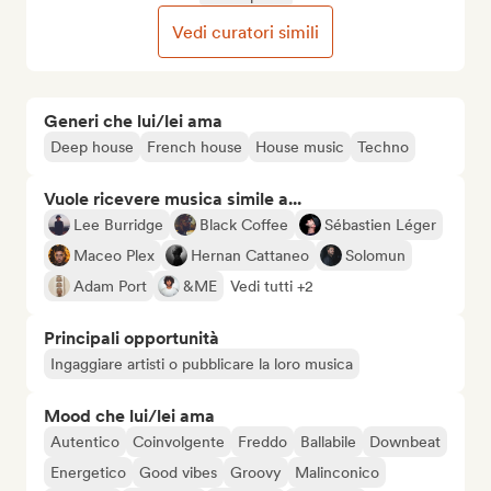
Vedi curatori simili
Generi che lui/lei ama
Deep house
French house
House music
Techno
Vuole ricevere musica simile a...
Lee Burridge
Black Coffee
Sébastien Léger
Maceo Plex
Hernan Cattaneo
Solomun
Adam Port
&ME
Vedi tutti +2
Principali opportunità
Ingaggiare artisti o pubblicare la loro musica
Mood che lui/lei ama
Autentico
Coinvolgente
Freddo
Ballabile
Downbeat
Energetico
Good vibes
Groovy
Malinconico