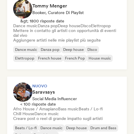
Tommy Menger
Booker, Curatore Di Playlist
&gt; 1800 risposte date
Dance music
Danza pop
Deep house
Disco
Elettropop
Mettere in contatto gli artisti con opportunità di eventi
dal vivo
Aggiungere artisti nelle mie playlist più seguite
Dance music
Danza pop
Deep house
Disco
Elettropop
French house
French Pop
House music
NUOVO
Saravsays
Social Media Influencer
< 100 risposte date
Afro House / Amapiano
Bass music
Beats / Lo-fi
Chill House
Dance music
Creare post o reel di grande impatto sugli artisti
Beats / Lo-fi
Dance music
Deep house
Drum and Bass