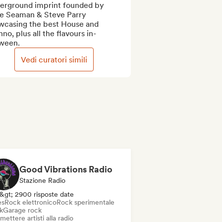
erground imprint founded by 
e Seaman & Steve Parry 
wcasing the best House and 
no, plus all the flavours in-
ween.
Vedi curatori simili
Good Vibrations Radio
Stazione Radio
&gt; 2900 risposte date
es
Rock elettronico
Rock sperimentale
k
Garage rock
mettere artisti alla radio