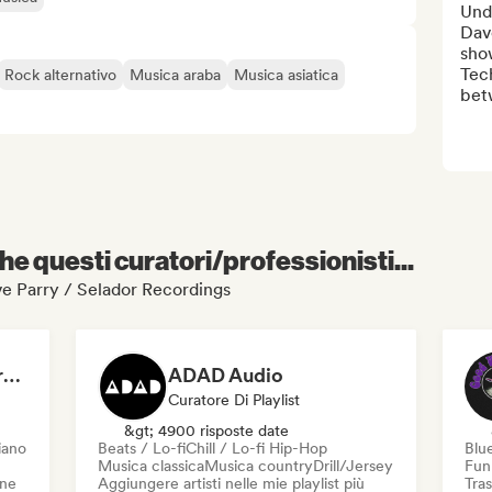
Und
Dav
sho
Tech
Rock alternativo
Musica araba
Musica asiatica
bet
e questi curatori/professionisti...
teve Parry / Selador Recordings
Dreamers Island Entertainment
ADAD Audio
Curatore Di Playlist
&gt; 4900 risposte date
iano
Beats / Lo-fi
Chill / Lo-fi Hip-Hop
Blu
Musica classica
Musica country
Drill/Jersey
Fun
one
Aggiungere artisti nelle mie playlist più
Tras