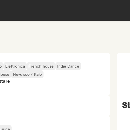
o
Elettronica
French house
Indie Dance
House
Nu-disco / Italo
ttare
St
musica