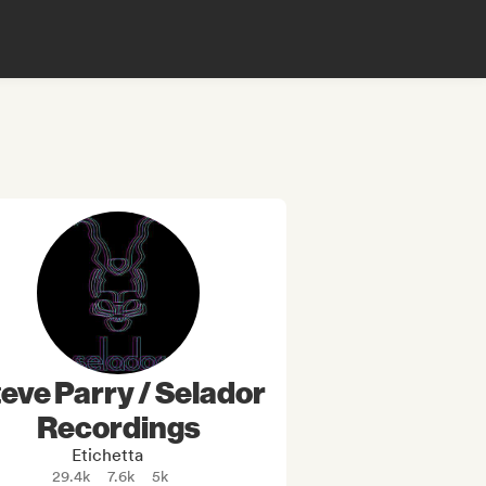
eve Parry / Selador
Recordings
Etichetta
29.4k
7.6k
5k