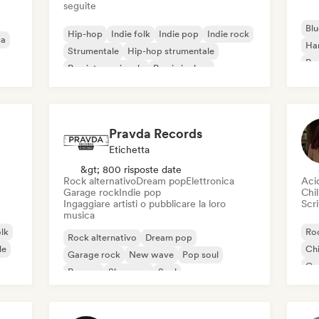
seguite
Blu
Hip-hop
Indie folk
Indie pop
Indie rock
ca
Ha
Strumentale
Hip-hop strumentale
Roc
Rap internazionale
Rap in inglese
Roc
Pravda Records
Etichetta
&gt; 800 risposte date
Rock alternativo
Dream pop
Elettronica
Aci
Garage rock
Indie pop
Chil
Ingaggiare artisti o pubblicare la loro
Scri
musica
olk
Roc
Rock alternativo
Dream pop
le
Chi
Garage rock
New wave
Pop soul
Co
Reggae
Shoegaze
Soul
Di