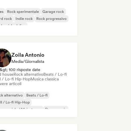
es
Rock sperimentale
Garage rock
rd rock
Indie rock
Rock progressivo
k psichedelico
k & Roll / Rock classico
Zoila Antonio
Media/Giornalista
&gt; 100 risposte date
d house
Rock alternativo
Beats / Lo-fi
l / Lo-fi Hip-Hop
Musica classica
vere articoli
k alternativo
Beats / Lo-fi
ll / Lo-fi Hip-Hop
mmerciale / Mainstream
Dance music
sco
Dream pop
House music