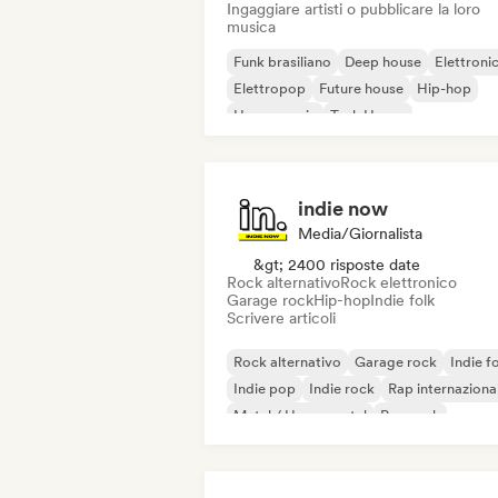
Ingaggiare artisti o pubblicare la loro
musica
Funk brasiliano
Deep house
Elettroni
Elettropop
Future house
Hip-hop
House music
Tech House
indie now
Media/Giornalista
&gt; 2400 risposte date
Rock alternativo
Rock elettronico
Garage rock
Hip-hop
Indie folk
Scrivere articoli
Rock alternativo
Garage rock
Indie f
Indie pop
Indie rock
Rap internaziona
Metal / Heavy metal
Pop rock