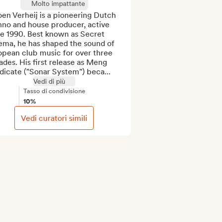
Molto impattante
en Verheij is a pioneering Dutch 
hno and house producer, active 
e 1990. Best known as Secret 
ema, he has shaped the sound of 
pean club music for over three 
des. His first release as Meng 
dicate ("Sonar System") beca...
Vedi di più
Tasso di condivisione
10%
Vedi curatori simili