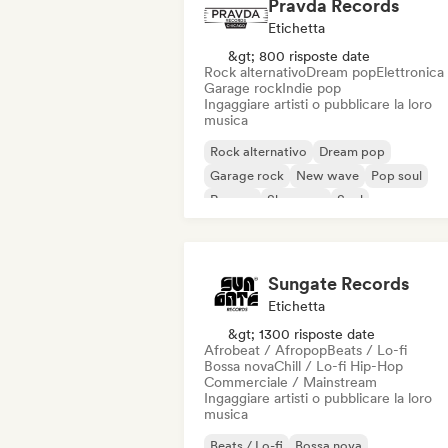
Pravda Records
Etichetta
&gt; 800 risposte date
Rock alternativo
Dream pop
Elettronica
Garage rock
Indie pop
Ingaggiare artisti o pubblicare la loro
musica
Rock alternativo
Dream pop
Garage rock
New wave
Pop soul
Reggae
Shoegaze
Soul
Sungate Records
Etichetta
&gt; 1300 risposte date
Afrobeat / Afropop
Beats / Lo-fi
Bossa nova
Chill / Lo-fi Hip-Hop
Commerciale / Mainstream
Ingaggiare artisti o pubblicare la loro
musica
Beats / Lo-fi
Bossa nova