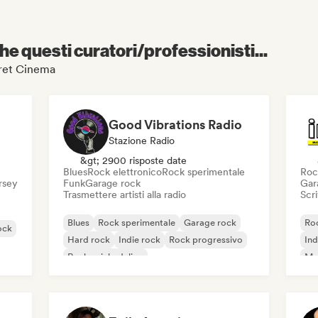
e questi curatori/professionisti...
ecret Cinema
Good Vibrations Radio
Stazione Radio
&gt; 2900 risposte date
Blues
Rock elettronico
Rock sperimentale
Roc
ersey
Funk
Garage rock
Gar
Trasmettere artisti alla radio
Scri
Blues
Rock sperimentale
Garage rock
Roc
ock
Hard rock
Indie rock
Rock progressivo
Ind
Rock psichedelico
Met
Rock & Roll / Rock classico