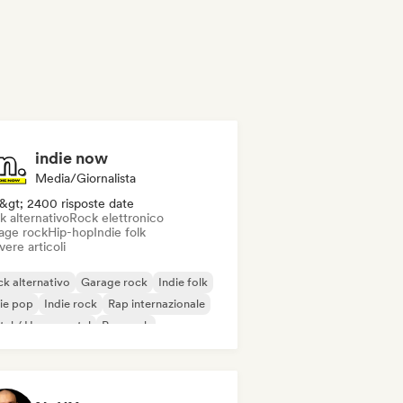
indie now
Media/Giornalista
&gt; 2400 risposte date
k alternativo
Rock elettronico
age rock
Hip-hop
Indie folk
vere articoli
k alternativo
Garage rock
Indie folk
ie pop
Indie rock
Rap internazionale
al / Heavy metal
Pop rock