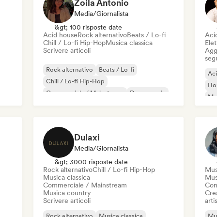
Zoila Antonio
Media/Giornalista
&gt; 100 risposte date
Acid house
Rock alternativo
Beats / Lo-fi
Aci
Chill / Lo-fi Hip-Hop
Musica classica
Elet
Scrivere articoli
Aggi
seg
Rock alternativo
Beats / Lo-fi
Ac
Chill / Lo-fi Hip-Hop
Ho
Commerciale / Mainstream
Dance music
Mel
Disco
Dream pop
House music
Or
Dulaxi
Media/Giornalista
&gt; 3000 risposte date
Rock alternativo
Chill / Lo-fi Hip-Hop
Mus
Musica classica
Mus
Commerciale / Mainstream
Com
Musica country
Crea
Scrivere articoli
artis
Rock alternativo
Musica classica
Mus