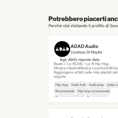
Potrebbero piacerti anch
Perché stai visitando il profilo di S
ADAD Audio
Curatore Di Playlist
&gt; 4900 risposte date
Beats / Lo-fi
Chill / Lo-fi Hip-Hop
Musica classica
Musica country
Drill/J
Aggiungere artisti nelle mie playlist più
seguite
Hip-hop
Indie folk
Indie pop
Indie r
Strumentale
Hip-hop strumentale
Rap internazionale
Rap in inglese