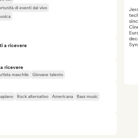
rtunità di eventi dal vivo
Jero
tec
musica
sinc
Cin
Euro
deca
Syn
i a ricevere
 a ricevere
rtista maschile
Giovane talento
mapiano
Rock alternativo
Americana
Bass music