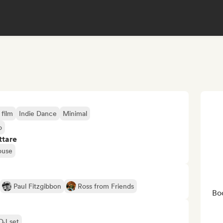
film
Indie Dance
Minimal
o
ttare
ouse
Paul Fitzgibbon
Ross from Friends
Bo
 DJ set