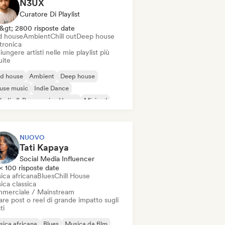
N3UX
Curatore Di Playlist
&gt; 2800 risposte date
d house
Ambient
Chill out
Deep house
tronica
ungere artisti nelle mie playlist più
uite
id house
Ambient
Deep house
use music
Indie Dance
odic & Progressive House
Minimal
ganic House / Downtempo
NUOVO
Tati Kapaya
Social Media Influencer
< 100 risposte date
ica africana
Blues
Chill House
ica classica
merciale / Mainstream
re post o reel di grande impatto sugli
ti
ica africana
Blues
Musica da film