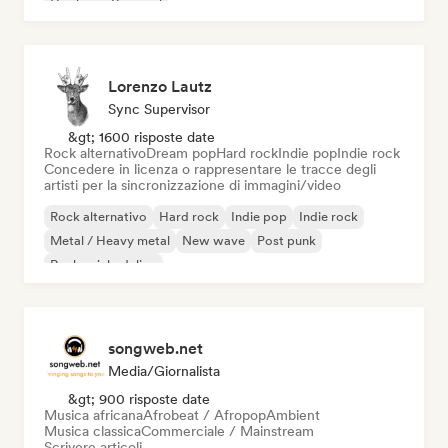
Hip-hop
Pop soul
Lorenzo Lautz
Sync Supervisor
&gt; 1600 risposte date
Rock alternativo
Dream pop
Hard rock
Indie pop
Indie rock
Concedere in licenza o rappresentare le tracce degli
artisti per la sincronizzazione di immagini/video
Rock alternativo
Hard rock
Indie pop
Indie rock
Metal / Heavy metal
New wave
Post punk
Rock psichedelico
songweb.net
Media/Giornalista
&gt; 900 risposte date
Musica africana
Afrobeat / Afropop
Ambient
Musica classica
Commerciale / Mainstream
Scrivere articoli