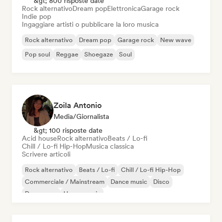
&gt; 800 risposte date
Rock alternativo
Dream pop
Elettronica
Garage rock
Indie pop
Ingaggiare artisti o pubblicare la loro musica
Rock alternativo
Dream pop
Garage rock
New wave
Pop soul
Reggae
Shoegaze
Soul
Zoila Antonio
Media/Giornalista
&gt; 100 risposte date
Acid house
Rock alternativo
Beats / Lo-fi
Chill / Lo-fi Hip-Hop
Musica classica
Scrivere articoli
Rock alternativo
Beats / Lo-fi
Chill / Lo-fi Hip-Hop
Commerciale / Mainstream
Dance music
Disco
Dream pop
House music