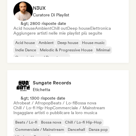
N3UX
Curatore Di Playlist
&gt; 2800 risposte date
Acid house
Ambient
Chill out
Deep house
Elettronica
Aggiungere artisti nelle mie playlist più seguite
Acid house
Ambient
Deep house
House music
Indie Dance
Melodic & Progressive House
Minimal
Organic House / Downtempo
Sungate Records
Etichetta
&gt; 1300 risposte date
Afrobeat / Afropop
Beats / Lo-fi
Bossa nova
Chill / Lo-fi Hip-Hop
Commerciale / Mainstream
Ingaggiare artisti o pubblicare la loro musica
Beats / Lo-fi
Bossa nova
Chill / Lo-fi Hip-Hop
Commerciale / Mainstream
Dancehall
Danza pop