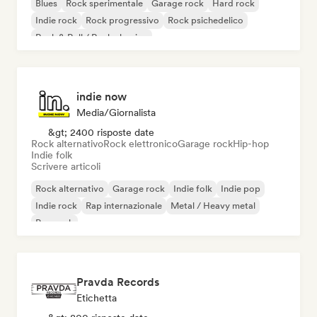
Blues
Rock sperimentale
Garage rock
Hard rock
Indie rock
Rock progressivo
Rock psichedelico
Rock & Roll / Rock classico
indie now
Media/Giornalista
&gt; 2400 risposte date
Rock alternativo
Rock elettronico
Garage rock
Hip-hop
Indie folk
Scrivere articoli
Rock alternativo
Garage rock
Indie folk
Indie pop
Indie rock
Rap internazionale
Metal / Heavy metal
Pop rock
Pravda Records
Etichetta