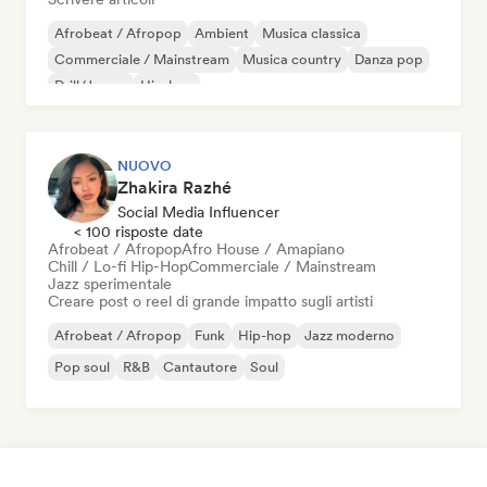
Afrobeat / Afropop
Ambient
Musica classica
Commerciale / Mainstream
Musica country
Danza pop
Drill/Jersey
Hip-hop
NUOVO
Zhakira Razhé
Social Media Influencer
< 100 risposte date
Afrobeat / Afropop
Afro House / Amapiano
Chill / Lo-fi Hip-Hop
Commerciale / Mainstream
Jazz sperimentale
Creare post o reel di grande impatto sugli artisti
Afrobeat / Afropop
Funk
Hip-hop
Jazz moderno
Pop soul
R&B
Cantautore
Soul