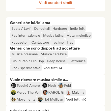
Vedi curatori simili
Generi che lui/lei ama
Beats / Lo-fi
Dancehall
Hardcore
Indie folk
Rap internazionale
Musica latina
Metal melodico
Reggaeton
Cantautore
Techno
Trap
Generi che sono disposti ad accettare
Musica brasiliana
Musica caraibica
Cloud Rap / Hip Hop
Deep house
Elettronica
Rock sperimentale
Vedi tutti +4
Vuole ricevere musica simile a...
Touché Amoré
Nsqk
Feid
Pierce The Veil
KAROL G
Maluma
Movements
Hot Mulligan
Vedi tutti +10