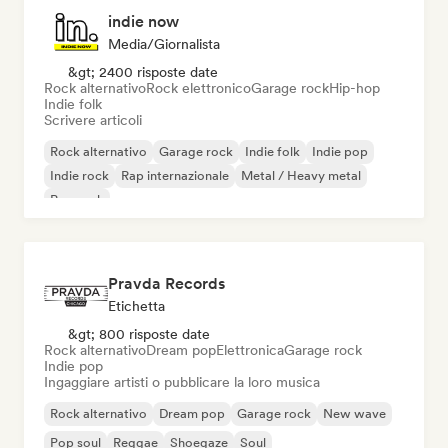
indie now
Media/Giornalista
&gt; 2400 risposte date
Rock alternativo
Rock elettronico
Garage rock
Hip-hop
Indie folk
Scrivere articoli
Rock alternativo
Garage rock
Indie folk
Indie pop
Indie rock
Rap internazionale
Metal / Heavy metal
Pop rock
Pravda Records
Etichetta
&gt; 800 risposte date
Rock alternativo
Dream pop
Elettronica
Garage rock
Indie pop
Ingaggiare artisti o pubblicare la loro musica
Rock alternativo
Dream pop
Garage rock
New wave
Pop soul
Reggae
Shoegaze
Soul