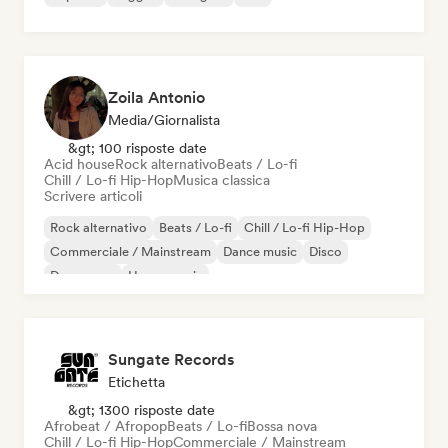
Zoila Antonio
Media/Giornalista
&gt; 100 risposte date
Acid house
Rock alternativo
Beats / Lo-fi
Chill / Lo-fi Hip-Hop
Musica classica
Scrivere articoli
Rock alternativo
Beats / Lo-fi
Chill / Lo-fi Hip-Hop
Commerciale / Mainstream
Dance music
Disco
Dream pop
House music
Sungate Records
Etichetta
&gt; 1300 risposte date
Afrobeat / Afropop
Beats / Lo-fi
Bossa nova
Chill / Lo-fi Hip-Hop
Commerciale / Mainstream