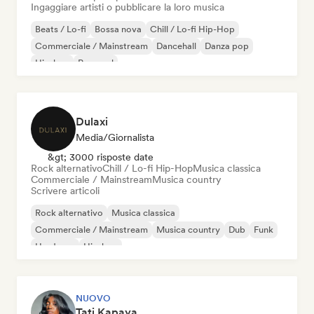
Ingaggiare artisti o pubblicare la loro musica
Beats / Lo-fi
Bossa nova
Chill / Lo-fi Hip-Hop
Commerciale / Mainstream
Dancehall
Danza pop
Hip-hop
Pop soul
Dulaxi
Media/Giornalista
&gt; 3000 risposte date
Rock alternativo
Chill / Lo-fi Hip-Hop
Musica classica
Commerciale / Mainstream
Musica country
Scrivere articoli
Rock alternativo
Musica classica
Commerciale / Mainstream
Musica country
Dub
Funk
Hardcore
Hip-hop
NUOVO
Tati Kapaya