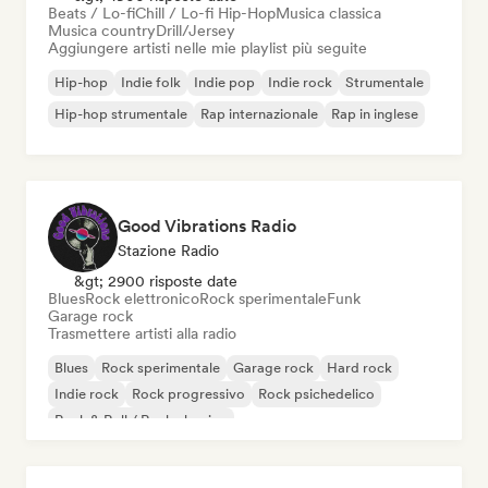
Beats / Lo-fi
Chill / Lo-fi Hip-Hop
Musica classica
Musica country
Drill/Jersey
Aggiungere artisti nelle mie playlist più seguite
Hip-hop
Indie folk
Indie pop
Indie rock
Strumentale
Hip-hop strumentale
Rap internazionale
Rap in inglese
Good Vibrations Radio
Stazione Radio
&gt; 2900 risposte date
Blues
Rock elettronico
Rock sperimentale
Funk
Garage rock
Trasmettere artisti alla radio
Blues
Rock sperimentale
Garage rock
Hard rock
Indie rock
Rock progressivo
Rock psichedelico
Rock & Roll / Rock classico