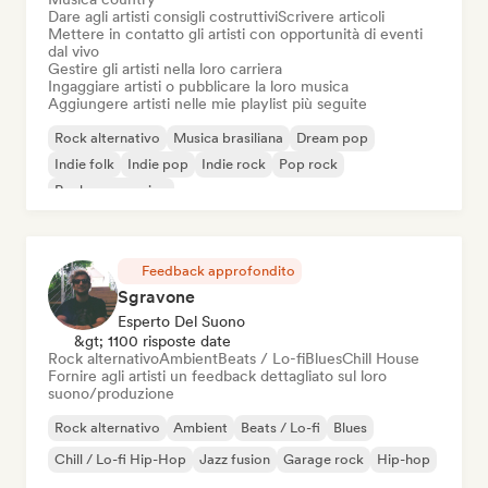
Dare agli artisti consigli costruttivi
Scrivere articoli
Mettere in contatto gli artisti con opportunità di eventi
dal vivo
Gestire gli artisti nella loro carriera
Ingaggiare artisti o pubblicare la loro musica
Aggiungere artisti nelle mie playlist più seguite
Rock alternativo
Musica brasiliana
Dream pop
Indie folk
Indie pop
Indie rock
Pop rock
Rock progressivo
Feedback approfondito
Sgravone
Esperto Del Suono
&gt; 1100 risposte date
Rock alternativo
Ambient
Beats / Lo-fi
Blues
Chill House
Fornire agli artisti un feedback dettagliato sul loro
suono/produzione
Rock alternativo
Ambient
Beats / Lo-fi
Blues
Chill / Lo-fi Hip-Hop
Jazz fusion
Garage rock
Hip-hop