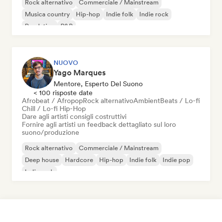
Rock alternativo
Commerciale / Mainstream
Musica country
Hip-hop
Indie folk
Indie rock
Pop latino
R&B
NUOVO
Yago Marques
Mentore, Esperto Del Suono
< 100 risposte date
Afrobeat / Afropop
Rock alternativo
Ambient
Beats / Lo-fi
Chill / Lo-fi Hip-Hop
Dare agli artisti consigli costruttivi
Fornire agli artisti un feedback dettagliato sul loro
suono/produzione
Rock alternativo
Commerciale / Mainstream
Deep house
Hardcore
Hip-hop
Indie folk
Indie pop
Indie rock