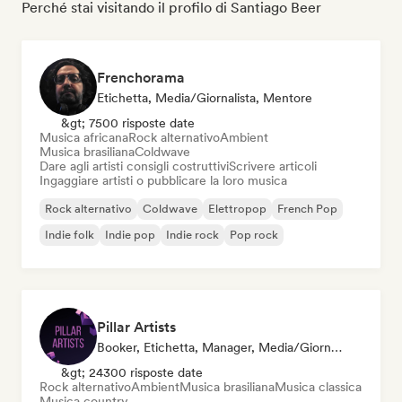
Perché stai visitando il profilo di Santiago Beer
Frenchorama
Etichetta, Media/Giornalista, Mentore
&gt; 7500 risposte date
Musica africana
Rock alternativo
Ambient
Musica brasiliana
Coldwave
Dare agli artisti consigli costruttivi
Scrivere articoli
Ingaggiare artisti o pubblicare la loro musica
Rock alternativo
Coldwave
Elettropop
French Pop
Indie folk
Indie pop
Indie rock
Pop rock
Pillar Artists
Booker, Etichetta, Manager, Media/Giornalista, Mentore, Curatore Di Playlist
&gt; 24300 risposte date
Rock alternativo
Ambient
Musica brasiliana
Musica classica
Musica country