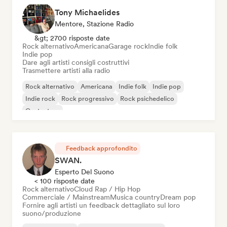
Tony Michaelides
Mentore, Stazione Radio
&gt; 2700 risposte date
Rock alternativo
Americana
Garage rock
Indie folk
Indie pop
Dare agli artisti consigli costruttivi
Trasmettere artisti alla radio
Rock alternativo
Americana
Indie folk
Indie pop
Indie rock
Rock progressivo
Rock psichedelico
Cantautore
Feedback approfondito
SWAN.
Esperto Del Suono
< 100 risposte date
Rock alternativo
Cloud Rap / Hip Hop
Commerciale / Mainstream
Musica country
Dream pop
Fornire agli artisti un feedback dettagliato sul loro
suono/produzione