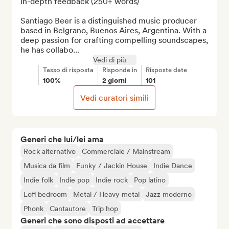
in-depth feedback (250+ words) 

Santiago Beer is a distinguished music producer 
based in Belgrano, Buenos Aires, Argentina. With a 
deep passion for crafting compelling soundscapes, 
he has collabo...
Vedi di più
Tasso di risposta
Risponde in
Risposte date
100%
2 giorni
101
Vedi curatori simili
Generi che lui/lei ama
Rock alternativo
Commerciale / Mainstream
Musica da film
Funky / Jackin House
Indie Dance
Indie folk
Indie pop
Indie rock
Pop latino
Lofi bedroom
Metal / Heavy metal
Jazz moderno
Phonk
Cantautore
Trip hop
Generi che sono disposti ad accettare