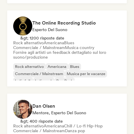
The Online Recording Studio
Esperto Del Suono
&gt; 1200 risposte date
Rock alternativo
Americana
Blues
Commerciale / Mainstream
Musica country
Fornire agli artisti un feedback dettagliato sul loro
suono/produzione
Rock alternativo
Americana
Blues
Commerciale / Mainstream
Musica per le vacanze
Indie folk
Indie rock
Pop Punk
Dan Olsen
Mentore, Esperto Del Suono
&gt; 400 risposte date
Rock alternativo
Americana
Chill / Lo-fi Hip-Hop
Commerciale / Mainstream
Danza pop