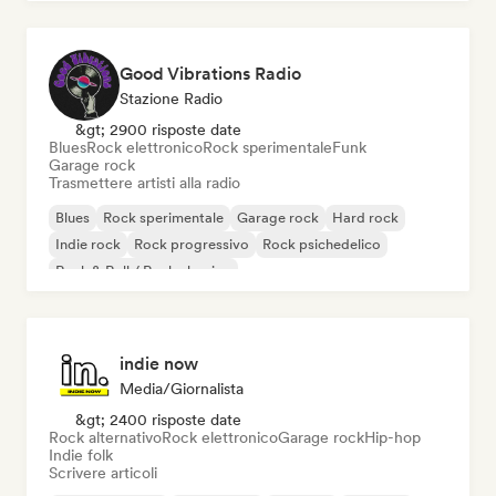
Good Vibrations Radio
Stazione Radio
&gt; 2900 risposte date
Blues
Rock elettronico
Rock sperimentale
Funk
Garage rock
Trasmettere artisti alla radio
Blues
Rock sperimentale
Garage rock
Hard rock
Indie rock
Rock progressivo
Rock psichedelico
Rock & Roll / Rock classico
indie now
Media/Giornalista
&gt; 2400 risposte date
Rock alternativo
Rock elettronico
Garage rock
Hip-hop
Indie folk
Scrivere articoli