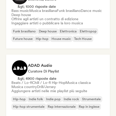
&gt; 1000 risposte date
Bass music
Musica brasiliana
Funk brasiliano
Dance music
Deep house
Offrire agli artisti un contratto di edizione
Ingaggiare artisti o pubblicare la loro musica
Funk brasiliano
Deep house
Elettronica
Elettropop
Future house
Hip-hop
House music
Tech House
ADAD Audio
Curatore Di Playlist
&gt; 4900 risposte date
Beats / Lo-fi
Chill / Lo-fi Hip-Hop
Musica classica
Musica country
Drill/Jersey
Aggiungere artisti nelle mie playlist più seguite
Hip-hop
Indie folk
Indie pop
Indie rock
Strumentale
Hip-hop strumentale
Rap internazionale
Rap in inglese