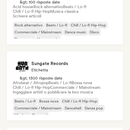
&gt; 100 risposte date
Acid house
Rock alternativo
Beats / Lo-fi
Chill / Lo-fi Hip-Hop
Musica classica
Scrivere articoli
Rock alternativo
Beats / Lo-fi
Chill / Lo-fi Hip-Hop
Commerciale / Mainstream
Dance music
Disco
Dream pop
House music
Sungate Records
Etichetta
&gt; 1300 risposte date
Afrobeat / Afropop
Beats / Lo-fi
Bossa nova
Chill / Lo-fi Hip-Hop
Commerciale / Mainstream
Ingaggiare artisti o pubblicare la loro musica
Beats / Lo-fi
Bossa nova
Chill / Lo-fi Hip-Hop
Commerciale / Mainstream
Dancehall
Danza pop
Hip-hop
Pop soul