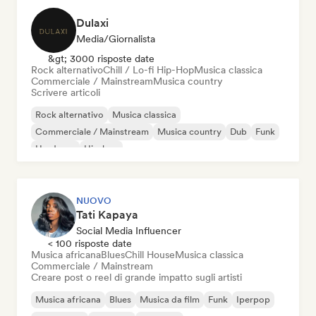
Dulaxi
Media/Giornalista
&gt; 3000 risposte date
Rock alternativo
Chill / Lo-fi Hip-Hop
Musica classica
Commerciale / Mainstream
Musica country
Scrivere articoli
Rock alternativo
Musica classica
Commerciale / Mainstream
Musica country
Dub
Funk
Hardcore
Hip-hop
NUOVO
Tati Kapaya
Social Media Influencer
< 100 risposte date
Musica africana
Blues
Chill House
Musica classica
Commerciale / Mainstream
Creare post o reel di grande impatto sugli artisti
Musica africana
Blues
Musica da film
Funk
Iperpop