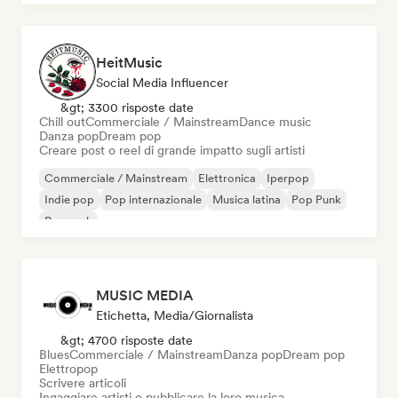
HeitMusic
Social Media Influencer
&gt; 3300 risposte date
Chill out
Commerciale / Mainstream
Dance music
Danza pop
Dream pop
Creare post o reel di grande impatto sugli artisti
Commerciale / Mainstream
Elettronica
Iperpop
Indie pop
Pop internazionale
Musica latina
Pop Punk
Pop rock
MUSIC MEDIA
Etichetta, Media/Giornalista
&gt; 4700 risposte date
Blues
Commerciale / Mainstream
Danza pop
Dream pop
Elettropop
Scrivere articoli
Ingaggiare artisti o pubblicare la loro musica