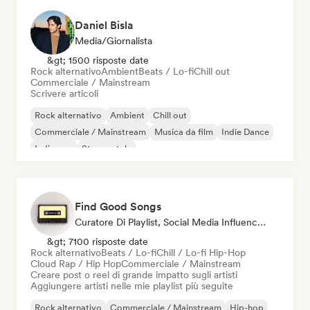
Daniel Bisla
Media/Giornalista
&gt; 1500 risposte date
Rock alternativo
Ambient
Beats / Lo-fi
Chill out
Commerciale / Mainstream
Scrivere articoli
Rock alternativo
Ambient
Chill out
Commerciale / Mainstream
Musica da film
Indie Dance
Indie pop
Strumentale
Find Good Songs
Curatore Di Playlist, Social Media Influencer
&gt; 7100 risposte date
Rock alternativo
Beats / Lo-fi
Chill / Lo-fi Hip-Hop
Cloud Rap / Hip Hop
Commerciale / Mainstream
Creare post o reel di grande impatto sugli artisti
Aggiungere artisti nelle mie playlist più seguite
Rock alternativo
Commerciale / Mainstream
Hip-hop