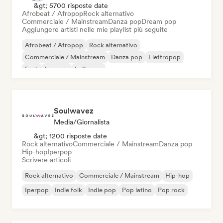
&gt; 5700 risposte date
Afrobeat / Afropop
Rock alternativo
Commerciale / Mainstream
Danza pop
Dream pop
Aggiungere artisti nelle mie playlist più seguite
Afrobeat / Afropop
Rock alternativo
Commerciale / Mainstream
Danza pop
Elettropop
Funk
Iperpop
Indie pop
Soulwavez
Media/Giornalista
&gt; 1200 risposte date
Rock alternativo
Commerciale / Mainstream
Danza pop
Hip-hop
Iperpop
Scrivere articoli
Rock alternativo
Commerciale / Mainstream
Hip-hop
Iperpop
Indie folk
Indie pop
Pop latino
Pop rock