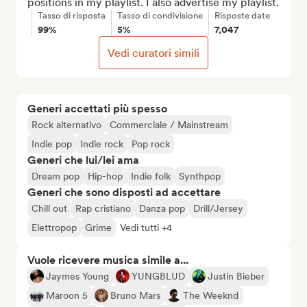
positions in my playlist. I also advertise my playlist.
Tasso di risposta
Tasso di condivisione
Risposte date
99%
5%
7,047
Vedi curatori simili
Generi accettati più spesso
Rock alternativo
Commerciale / Mainstream
Indie pop
Indie rock
Pop rock
Generi che lui/lei ama
Dream pop
Hip-hop
Indie folk
Synthpop
Generi che sono disposti ad accettare
Chill out
Rap cristiano
Danza pop
Drill/Jersey
Elettropop
Grime
Vedi tutti +4
Vuole ricevere musica simile a...
Jaymes Young
YUNGBLUD
Justin Bieber
Maroon 5
Bruno Mars
The Weeknd