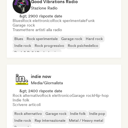
Good Vibrations Radio
Stazione Radio
&gt; 2900 risposte date
Blues
Rock elettronico
Rock sperimentale
Funk
Garage rock
Trasmettere artisti alla radio
Blues
Rock sperimentale
Garage rock
Hard rock
Indie rock
Rock progressivo
Rock psichedelico
Rock & Roll / Rock classico
indie now
Media/Giornalista
&gt; 2400 risposte date
Rock alternativo
Rock elettronico
Garage rock
Hip-hop
Indie folk
Scrivere articoli
Rock alternativo
Garage rock
Indie folk
Indie pop
Indie rock
Rap internazionale
Metal / Heavy metal
Pop rock