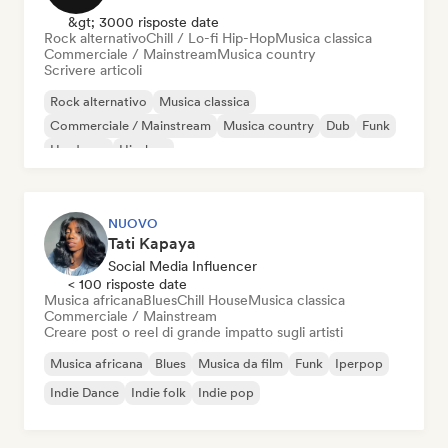
&gt; 3000 risposte date
Rock alternativo
Chill / Lo-fi Hip-Hop
Musica classica
Commerciale / Mainstream
Musica country
Scrivere articoli
Rock alternativo
Musica classica
Commerciale / Mainstream
Musica country
Dub
Funk
Hardcore
Hip-hop
NUOVO
Tati Kapaya
Social Media Influencer
< 100 risposte date
Musica africana
Blues
Chill House
Musica classica
Commerciale / Mainstream
Creare post o reel di grande impatto sugli artisti
Musica africana
Blues
Musica da film
Funk
Iperpop
Indie Dance
Indie folk
Indie pop