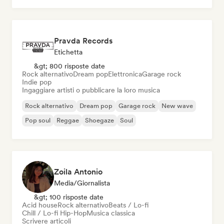
Pravda Records
Etichetta
&gt; 800 risposte date
Rock alternativo
Dream pop
Elettronica
Garage rock
Indie pop
Ingaggiare artisti o pubblicare la loro musica
Rock alternativo
Dream pop
Garage rock
New wave
Pop soul
Reggae
Shoegaze
Soul
Zoila Antonio
Media/Giornalista
&gt; 100 risposte date
Acid house
Rock alternativo
Beats / Lo-fi
Chill / Lo-fi Hip-Hop
Musica classica
Scrivere articoli