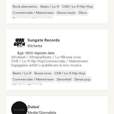
Rock alternativo
Beats / Lo-fi
Chill / Lo-fi Hip-Hop
Commerciale / Mainstream
Dance music
Disco
Dream pop
House music
Sungate Records
Etichetta
&gt; 1300 risposte date
Afrobeat / Afropop
Beats / Lo-fi
Bossa nova
Chill / Lo-fi Hip-Hop
Commerciale / Mainstream
Ingaggiare artisti o pubblicare la loro musica
Beats / Lo-fi
Bossa nova
Chill / Lo-fi Hip-Hop
Commerciale / Mainstream
Dancehall
Danza pop
Hip-hop
Pop soul
Dulaxi
Media/Giornalista