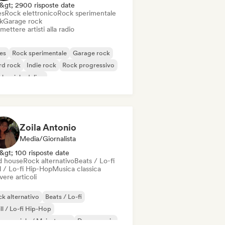
&gt; 2900 risposte date
es
Rock elettronico
Rock sperimentale
k
Garage rock
mettere artisti alla radio
es
Rock sperimentale
Garage rock
rd rock
Indie rock
Rock progressivo
k psichedelico
k & Roll / Rock classico
Zoila Antonio
Media/Giornalista
&gt; 100 risposte date
d house
Rock alternativo
Beats / Lo-fi
l / Lo-fi Hip-Hop
Musica classica
vere articoli
k alternativo
Beats / Lo-fi
ll / Lo-fi Hip-Hop
mmerciale / Mainstream
Dance music