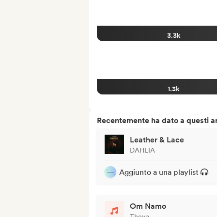
3.3k
1.3k
Recentemente ha dato a questi art
Leather & Lace
DAHLIA
Aggiunto a una playlist
Om Namo
Theya