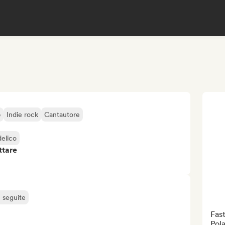
p
Indie rock
Cantautore
elico
ttare
ù seguite
Fast
Pola