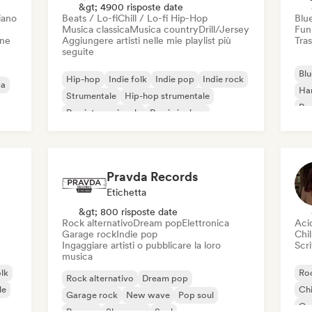
&gt; 4900 risposte date
iano
Beats / Lo-fi
Chill / Lo-fi Hip-Hop
Blu
Musica classica
Musica country
Drill/Jersey
Fun
one
Aggiungere artisti nelle mie playlist più
Tras
seguite
Blu
Hip-hop
Indie folk
Indie pop
Indie rock
ca
Ha
Strumentale
Hip-hop strumentale
Roc
Rap internazionale
Rap in inglese
Roc
Pravda Records
Etichetta
&gt; 800 risposte date
Rock alternativo
Dream pop
Elettronica
Aci
Garage rock
Indie pop
Chil
Ingaggiare artisti o pubblicare la loro
Scri
musica
olk
Roc
Rock alternativo
Dream pop
le
Chi
Garage rock
New wave
Pop soul
Co
Reggae
Shoegaze
Soul