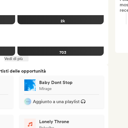
most
rec
2k
703
Vedi di più
isti delle opportunità
Baby Dont Stop
Mirage
Aggiunto a una playlist
Lonely Throne
Polyvibe