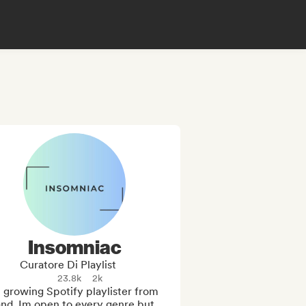
Insomniac
Curatore Di Playlist
23.8k
2k
 growing Spotify playlister from 
nd. Im open to every genre but 