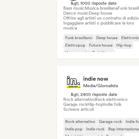
&gt; 1000 risposte date
Bass music
Musica brasiliana
Funk brasil
Dance music
Deep house
Offrire agli artisti un contratto di edizi
Ingaggiare artisti o pubblicare la loro
musica
Funk brasiliano
Deep house
Elettroni
Elettropop
Future house
Hip-hop
House music
Tech House
indie now
Media/Giornalista
&gt; 2400 risposte date
Rock alternativo
Rock elettronico
Garage rock
Hip-hop
Indie folk
Scrivere articoli
Rock alternativo
Garage rock
Indie f
Indie pop
Indie rock
Rap internaziona
Metal / Heavy metal
Pop rock