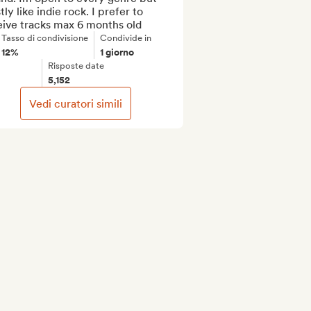
ly like indie rock. I prefer to 
eive tracks max 6 months old
Tasso di condivisione
Condivide in
12%
1 giorno
Risposte date
5,152
Vedi curatori simili