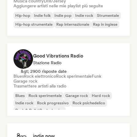
Musica country
Drill/Jersey
Aggiungere artisti nelle mie playlist più seguite
Hip-hop
Indie folk
Indie pop
Indie rock
Strumentale
Hip-hop strumentale
Rap internazionale
Rap in inglese
Good Vibrations Radio
Stazione Radio
&gt; 2900 risposte date
Blues
Rock elettronico
Rock sperimentale
Funk
Garage rock
Trasmettere artisti alla radio
Blues
Rock sperimentale
Garage rock
Hard rock
Indie rock
Rock progressivo
Rock psichedelico
Rock & Roll / Rock classico
indie now