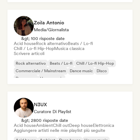
Zoila Antonio
Media/Giornalista
&gt; 100 risposte date
Acid house
Rock alternativo
Beats / Lo-fi
Chill / Lo-fi Hip-Hop
Musica classica
Scrivere articoli
Rock alternativo
Beats / Lo-fi
Chill / Lo-fi Hip-Hop
Commerciale / Mainstream
Dance music
Disco
Dream pop
House music
N3UX
Curatore Di Playlist
&gt; 2800 risposte date
Acid house
Ambient
Chill out
Deep house
Elettronica
Aggiungere artisti nelle mie playlist più seguite