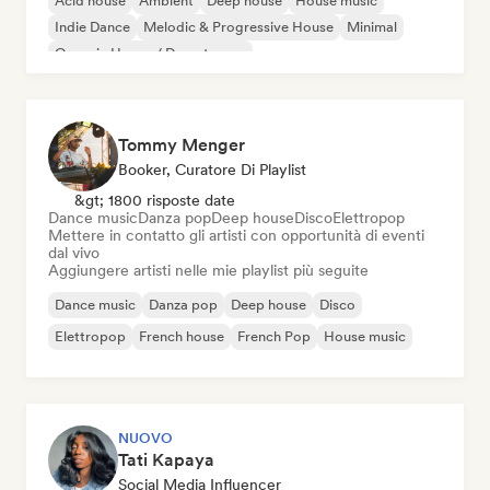
Acid house
Ambient
Deep house
House music
Indie Dance
Melodic & Progressive House
Minimal
Organic House / Downtempo
Tommy Menger
Booker, Curatore Di Playlist
&gt; 1800 risposte date
Dance music
Danza pop
Deep house
Disco
Elettropop
Mettere in contatto gli artisti con opportunità di eventi
dal vivo
Aggiungere artisti nelle mie playlist più seguite
Dance music
Danza pop
Deep house
Disco
Elettropop
French house
French Pop
House music
NUOVO
Tati Kapaya
Social Media Influencer