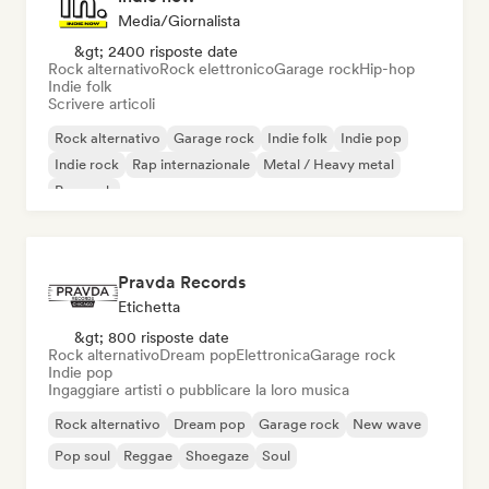
Media/Giornalista
&gt; 2400 risposte date
Rock alternativo
Rock elettronico
Garage rock
Hip-hop
Indie folk
Scrivere articoli
Rock alternativo
Garage rock
Indie folk
Indie pop
Indie rock
Rap internazionale
Metal / Heavy metal
Pop rock
Pravda Records
Etichetta
&gt; 800 risposte date
Rock alternativo
Dream pop
Elettronica
Garage rock
Indie pop
Ingaggiare artisti o pubblicare la loro musica
Rock alternativo
Dream pop
Garage rock
New wave
Pop soul
Reggae
Shoegaze
Soul