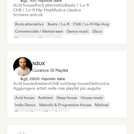
&gt; 100 risposte date
Acid house
Rock alternativo
Beats / Lo-fi
Chill / Lo-fi Hip-Hop
Musica classica
Scrivere articoli
Rock alternativo
Beats / Lo-fi
Chill / Lo-fi Hip-Hop
Commerciale / Mainstream
Dance music
Disco
Dream pop
House music
N3UX
Curatore Di Playlist
&gt; 2800 risposte date
Acid house
Ambient
Chill out
Deep house
Elettronica
Aggiungere artisti nelle mie playlist più seguite
Acid house
Ambient
Deep house
House music
Indie Dance
Melodic & Progressive House
Minimal
Organic House / Downtempo