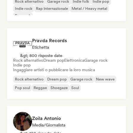
Rock alternativo
Garage rock
Indie folk
Indie pop
Indie rock
Rap internazionale
Metal / Heavy metal
Pop rock
Pravda Records
Etichetta
&gt; 800 risposte date
Rock alternativo
Dream pop
Elettronica
Garage rock
Indie pop
Ingaggiare artisti o pubblicare la loro musica
Rock alternativo
Dream pop
Garage rock
New wave
Pop soul
Reggae
Shoegaze
Soul
Zoila Antonio
Media/Giornalista