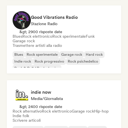
Good Vibrations Radio
Stazione Radio
&gt; 2900 risposte date
Blues
Rock elettronico
Rock sperimentale
Funk
Garage rock
Trasmettere artisti alla radio
Blues
Rock sperimentale
Garage rock
Hard rock
Indie rock
Rock progressivo
Rock psichedelico
Rock & Roll / Rock classico
indie now
Media/Giornalista
&gt; 2400 risposte date
Rock alternativo
Rock elettronico
Garage rock
Hip-hop
Indie folk
Scrivere articoli