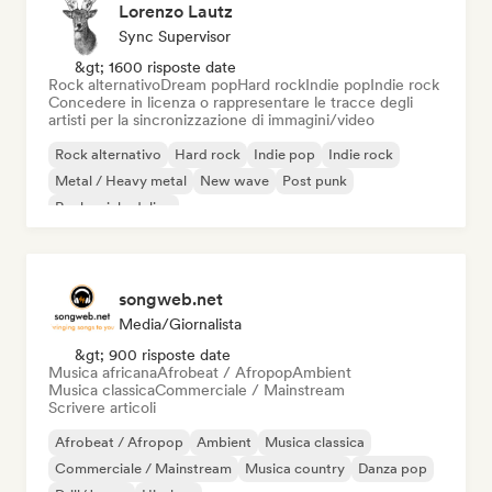
Lorenzo Lautz
Sync Supervisor
&gt; 1600 risposte date
Rock alternativo
Dream pop
Hard rock
Indie pop
Indie rock
Concedere in licenza o rappresentare le tracce degli
artisti per la sincronizzazione di immagini/video
Rock alternativo
Hard rock
Indie pop
Indie rock
Metal / Heavy metal
New wave
Post punk
Rock psichedelico
songweb.net
Media/Giornalista
&gt; 900 risposte date
Musica africana
Afrobeat / Afropop
Ambient
Musica classica
Commerciale / Mainstream
Scrivere articoli
Afrobeat / Afropop
Ambient
Musica classica
Commerciale / Mainstream
Musica country
Danza pop