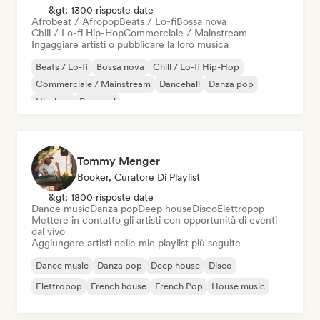
&gt; 1300 risposte date
Afrobeat / Afropop
Beats / Lo-fi
Bossa nova
Chill / Lo-fi Hip-Hop
Commerciale / Mainstream
Ingaggiare artisti o pubblicare la loro musica
Beats / Lo-fi
Bossa nova
Chill / Lo-fi Hip-Hop
Commerciale / Mainstream
Dancehall
Danza pop
Hip-hop
Pop soul
Tommy Menger
Booker, Curatore Di Playlist
&gt; 1800 risposte date
Dance music
Danza pop
Deep house
Disco
Elettropop
Mettere in contatto gli artisti con opportunità di eventi
dal vivo
Aggiungere artisti nelle mie playlist più seguite
Dance music
Danza pop
Deep house
Disco
Elettropop
French house
French Pop
House music