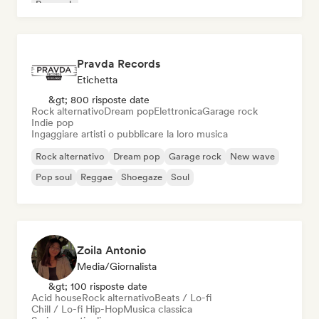
Pop rock
Pravda Records
Etichetta
&gt; 800 risposte date
Rock alternativo
Dream pop
Elettronica
Garage rock
Indie pop
Ingaggiare artisti o pubblicare la loro musica
Rock alternativo
Dream pop
Garage rock
New wave
Pop soul
Reggae
Shoegaze
Soul
Zoila Antonio
Media/Giornalista
&gt; 100 risposte date
Acid house
Rock alternativo
Beats / Lo-fi
Chill / Lo-fi Hip-Hop
Musica classica