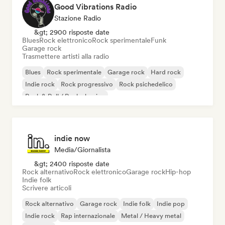
Good Vibrations Radio
Stazione Radio
&gt; 2900 risposte date
Blues
Rock elettronico
Rock sperimentale
Funk
Garage rock
Trasmettere artisti alla radio
Blues
Rock sperimentale
Garage rock
Hard rock
Indie rock
Rock progressivo
Rock psichedelico
Rock & Roll / Rock classico
indie now
Media/Giornalista
&gt; 2400 risposte date
Rock alternativo
Rock elettronico
Garage rock
Hip-hop
Indie folk
Scrivere articoli
Rock alternativo
Garage rock
Indie folk
Indie pop
Indie rock
Rap internazionale
Metal / Heavy metal