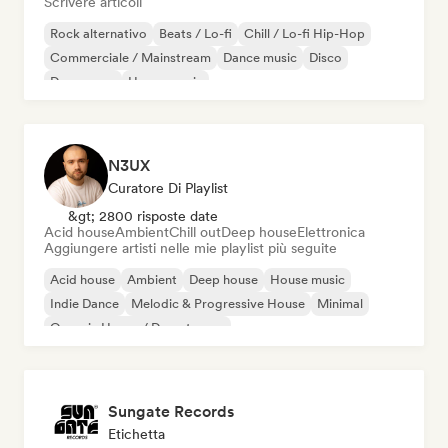
Scrivere articoli
Rock alternativo
Beats / Lo-fi
Chill / Lo-fi Hip-Hop
Commerciale / Mainstream
Dance music
Disco
Dream pop
House music
N3UX
Curatore Di Playlist
&gt; 2800 risposte date
Acid house
Ambient
Chill out
Deep house
Elettronica
Aggiungere artisti nelle mie playlist più seguite
Acid house
Ambient
Deep house
House music
Indie Dance
Melodic & Progressive House
Minimal
Organic House / Downtempo
Sungate Records
Etichetta