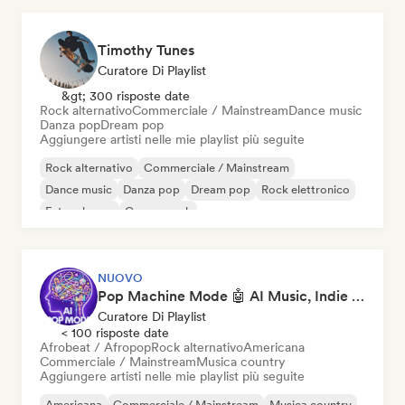
Timothy Tunes
Curatore Di Playlist
&gt; 300 risposte date
Rock alternativo
Commerciale / Mainstream
Dance music
Danza pop
Dream pop
Aggiungere artisti nelle mie playlist più seguite
Rock alternativo
Commerciale / Mainstream
Dance music
Danza pop
Dream pop
Rock elettronico
Future house
Garage rock
NUOVO
Pop Machine Mode 🤖 AI Music, Indie Pop & Dream Pop
Curatore Di Playlist
< 100 risposte date
Afrobeat / Afropop
Rock alternativo
Americana
Commerciale / Mainstream
Musica country
Aggiungere artisti nelle mie playlist più seguite
Americana
Commerciale / Mainstream
Musica country