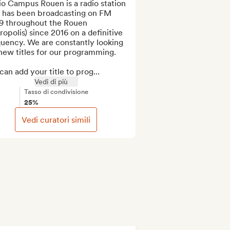
o Campus Rouen is a radio station 
t has been broadcasting on FM 
.9 throughout the Rouen 
opolis) since 2016 on a definitive 
uency. We are constantly looking 
new titles for our programming.

an add your title to prog...
Vedi di più
Tasso di condivisione
25%
Vedi curatori simili