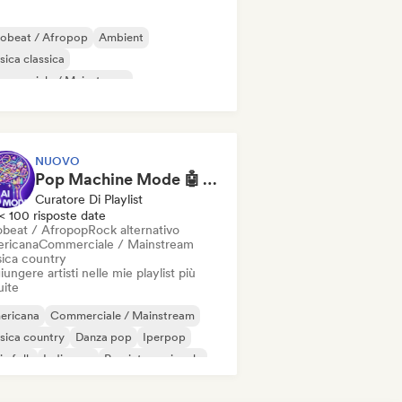
robeat / Afropop
Ambient
ica classica
mmerciale / Mainstream
sica country
Danza pop
Drill/Jersey
p-hop
NUOVO
Pop Machine Mode 🤖 AI Music, Indie Pop & Dream Pop
Curatore Di Playlist
< 100 risposte date
obeat / Afropop
Rock alternativo
ricana
Commerciale / Mainstream
ica country
ungere artisti nelle mie playlist più
uite
ericana
Commerciale / Mainstream
sica country
Danza pop
Iperpop
ie folk
Indie pop
Pop internazionale