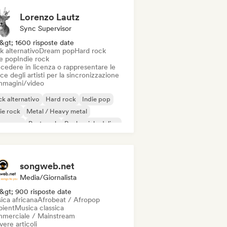
Lorenzo Lautz
Sync Supervisor
&gt; 1600 risposte date
k alternativo
Dream pop
Hard rock
ie pop
Indie rock
cedere in licenza o rappresentare le
ce degli artisti per la sincronizzazione
immagini/video
k alternativo
Hard rock
Indie pop
ie rock
Metal / Heavy metal
w wave
Post punk
Rock psichedelico
songweb.net
Media/Giornalista
&gt; 900 risposte date
ica africana
Afrobeat / Afropop
ient
Musica classica
merciale / Mainstream
vere articoli