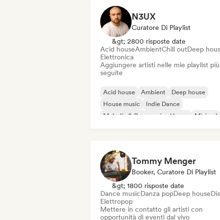
N3UX
Curatore Di Playlist
&gt; 2800 risposte date
Acid house
Ambient
Chill out
Deep hou
Elettronica
Aggiungere artisti nelle mie playlist più
seguite
Acid house
Ambient
Deep house
House music
Indie Dance
Melodic & Progressive House
Minimal
Organic House / Downtempo
Tommy Menger
Booker, Curatore Di Playlist
&gt; 1800 risposte date
Dance music
Danza pop
Deep house
Di
Elettropop
Mettere in contatto gli artisti con
opportunità di eventi dal vivo