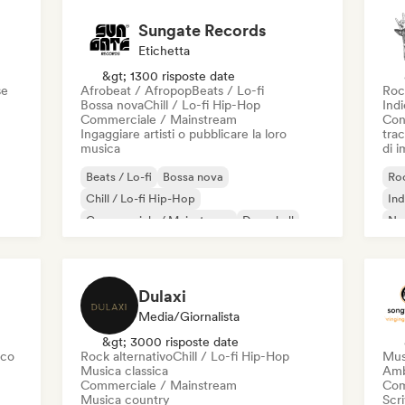
Sungate Records
Etichetta
&gt; 1300 risposte date
se
Afrobeat / Afropop
Beats / Lo-fi
Roc
Bossa nova
Chill / Lo-fi Hip-Hop
Ind
Commerciale / Mainstream
Con
Ingaggiare artisti o pubblicare la loro
trac
musica
di 
Beats / Lo-fi
Bossa nova
Roc
Chill / Lo-fi Hip-Hop
Ind
Commerciale / Mainstream
Dancehall
Ne
Danza pop
Hip-hop
Pop soul
Dulaxi
Media/Giornalista
&gt; 3000 risposte date
sco
Rock alternativo
Chill / Lo-fi Hip-Hop
Mus
Musica classica
Amb
Commerciale / Mainstream
Com
Musica country
Scri