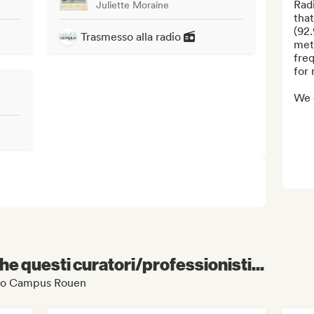
Radi
Juliette Moraine
tha
(92
Trasmesso alla radio
metr
freq
for 
We c
e questi curatori/professionisti...
Radio Campus Rouen