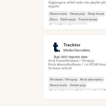
Aggiungere artisti nelle mie playlist più
seguite
Dance music
Danza pop
Deep house
Disco
Elettropop
French house
French Pop
House music
Tracktor
Media/Giornalista
&gt; 600 risposte date
Acid house
Afrobeat / Afropop
Rock alternativo
Beats / Lo-fi
Chill Hou
Scrivere articoli
Afrobeat / Afropop
Rock alternativo
Dance music
Dream pop
Rock elettronico
Elettropop
French 
Hip-hop