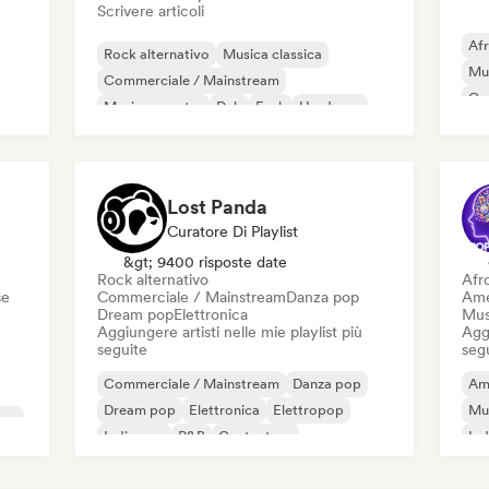
Scrivere articoli
Af
Rock alternativo
Musica classica
Mus
Commerciale / Mainstream
Co
Musica country
Dub
Funk
Hardcore
Mu
Hip-hop
Hi
Lost Panda
Curatore Di Playlist
&gt; 9400 risposte date
Rock alternativo
Afr
se
Commerciale / Mainstream
Danza pop
Ame
Dream pop
Elettronica
Mus
Aggiungere artisti nelle mie playlist più
Aggi
seguite
seg
Commerciale / Mainstream
Danza pop
Am
Dream pop
Elettronica
Elettropop
Mu
Pop
Indie pop
R&B
Cantautore
Ind