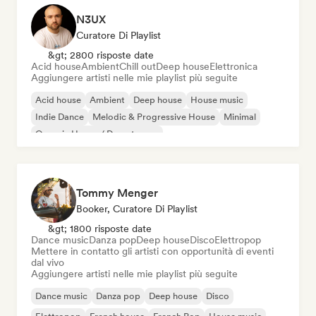
N3UX
Curatore Di Playlist
&gt; 2800 risposte date
Acid house
Ambient
Chill out
Deep house
Elettronica
Aggiungere artisti nelle mie playlist più seguite
Acid house
Ambient
Deep house
House music
Indie Dance
Melodic & Progressive House
Minimal
Organic House / Downtempo
Tommy Menger
Booker, Curatore Di Playlist
&gt; 1800 risposte date
Dance music
Danza pop
Deep house
Disco
Elettropop
Mettere in contatto gli artisti con opportunità di eventi
dal vivo
Aggiungere artisti nelle mie playlist più seguite
Dance music
Danza pop
Deep house
Disco