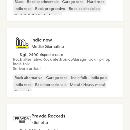
Blues
Rock sperimentale
Garage rock
Hard rock
Indie rock
Rock progressivo
Rock psichedelico
Rock & Roll / Rock classico
indie now
Media/Giornalista
&gt; 2400 risposte date
Rock alternativo
Rock elettronico
Garage rock
Hip-hop
Indie folk
Scrivere articoli
Rock alternativo
Garage rock
Indie folk
Indie pop
Indie rock
Rap internazionale
Metal / Heavy metal
Pop rock
Pravda Records
Etichetta