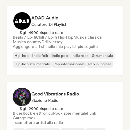
ADAD Audio
Curatore Di Playlist
&gt; 4900 risposte date
Beats / Lo-fi
Chill / Lo-fi Hip-Hop
Musica classica
Musica country
Drill/Jersey
Aggiungere artisti nelle mie playlist più seguite
Hip-hop
Indie folk
Indie pop
Indie rock
Strumentale
Hip-hop strumentale
Rap internazionale
Rap in inglese
Good Vibrations Radio
Stazione Radio
&gt; 2900 risposte date
Blues
Rock elettronico
Rock sperimentale
Funk
Garage rock
Trasmettere artisti alla radio