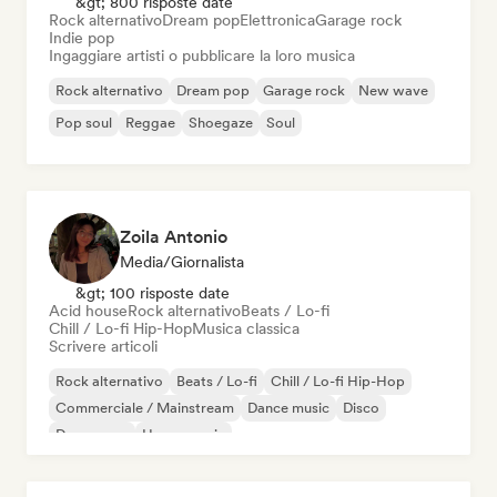
&gt; 800 risposte date
Rock alternativo
Dream pop
Elettronica
Garage rock
Indie pop
Ingaggiare artisti o pubblicare la loro musica
Rock alternativo
Dream pop
Garage rock
New wave
Pop soul
Reggae
Shoegaze
Soul
Zoila Antonio
Media/Giornalista
&gt; 100 risposte date
Acid house
Rock alternativo
Beats / Lo-fi
Chill / Lo-fi Hip-Hop
Musica classica
Scrivere articoli
Rock alternativo
Beats / Lo-fi
Chill / Lo-fi Hip-Hop
Commerciale / Mainstream
Dance music
Disco
Dream pop
House music