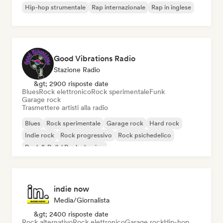
Hip-hop strumentale
Rap internazionale
Rap in inglese
Good Vibrations Radio
Stazione Radio
&gt; 2900 risposte date
Blues
Rock elettronico
Rock sperimentale
Funk
Garage rock
Trasmettere artisti alla radio
Blues
Rock sperimentale
Garage rock
Hard rock
Indie rock
Rock progressivo
Rock psichedelico
Rock & Roll / Rock classico
indie now
Media/Giornalista
&gt; 2400 risposte date
Rock alternativo
Rock elettronico
Garage rock
Hip-hop