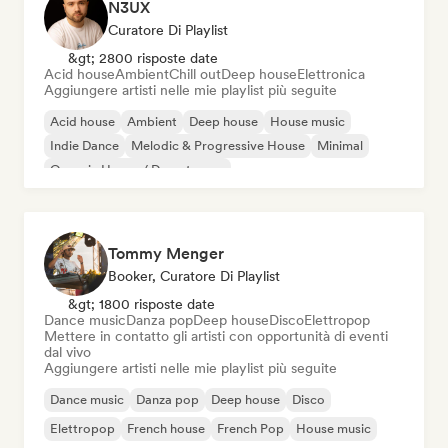
N3UX
Curatore Di Playlist
&gt; 2800 risposte date
Acid house
Ambient
Chill out
Deep house
Elettronica
Aggiungere artisti nelle mie playlist più seguite
Acid house
Ambient
Deep house
House music
Indie Dance
Melodic & Progressive House
Minimal
Organic House / Downtempo
Tommy Menger
Booker, Curatore Di Playlist
&gt; 1800 risposte date
Dance music
Danza pop
Deep house
Disco
Elettropop
Mettere in contatto gli artisti con opportunità di eventi
dal vivo
Aggiungere artisti nelle mie playlist più seguite
Dance music
Danza pop
Deep house
Disco
Elettropop
French house
French Pop
House music