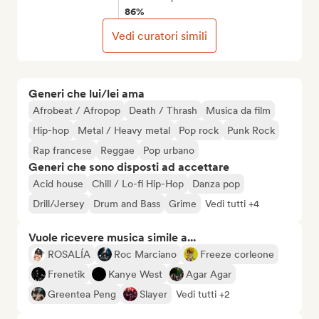
86%
Vedi curatori simili
Generi che lui/lei ama
Afrobeat / Afropop
Death / Thrash
Musica da film
Hip-hop
Metal / Heavy metal
Pop rock
Punk Rock
Rap francese
Reggae
Pop urbano
Generi che sono disposti ad accettare
Acid house
Chill / Lo-fi Hip-Hop
Danza pop
Drill/Jersey
Drum and Bass
Grime
Vedi tutti +4
Vuole ricevere musica simile a...
ROSALÍA
Roc Marciano
Freeze corleone
Frenetik
Kanye West
Agar Agar
Greentea Peng
Slayer
Vedi tutti +2