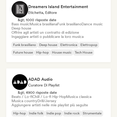
Dreamers Island Entertainment
Etichetta, Editore
&gt; 1000 risposte date
Bass music
Musica brasiliana
Funk brasiliano
Dance music
Deep house
Offrire agli artisti un contratto di edizione
Ingaggiare artisti o pubblicare la loro musica
Funk brasiliano
Deep house
Elettronica
Elettropop
Future house
Hip-hop
House music
Tech House
ADAD Audio
Curatore Di Playlist
&gt; 4900 risposte date
Beats / Lo-fi
Chill / Lo-fi Hip-Hop
Musica classica
Musica country
Drill/Jersey
Aggiungere artisti nelle mie playlist più seguite
Hip-hop
Indie folk
Indie pop
Indie rock
Strumentale