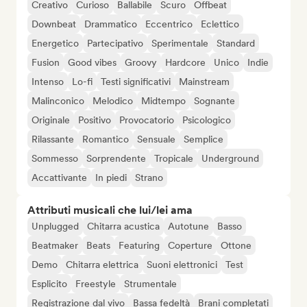
Creativo
Curioso
Ballabile
Scuro
Offbeat
Downbeat
Drammatico
Eccentrico
Eclettico
Energetico
Partecipativo
Sperimentale
Standard
Fusion
Good vibes
Groovy
Hardcore
Unico
Indie
Intenso
Lo-fi
Testi significativi
Mainstream
Malinconico
Melodico
Midtempo
Sognante
Originale
Positivo
Provocatorio
Psicologico
Rilassante
Romantico
Sensuale
Semplice
Sommesso
Sorprendente
Tropicale
Underground
Accattivante
In piedi
Strano
Attributi musicali che lui/lei ama
Unplugged
Chitarra acustica
Autotune
Basso
Beatmaker
Beats
Featuring
Coperture
Ottone
Demo
Chitarra elettrica
Suoni elettronici
Test
Esplicito
Freestyle
Strumentale
Registrazione dal vivo
Bassa fedeltà
Brani completati