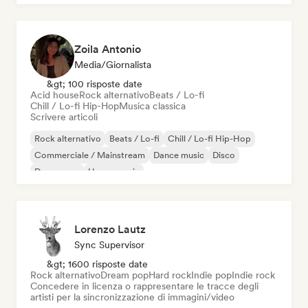
Zoila Antonio
Media/Giornalista
&gt; 100 risposte date
Acid house
Rock alternativo
Beats / Lo-fi
Chill / Lo-fi Hip-Hop
Musica classica
Scrivere articoli
Rock alternativo
Beats / Lo-fi
Chill / Lo-fi Hip-Hop
Commerciale / Mainstream
Dance music
Disco
Dream pop
House music
Lorenzo Lautz
Sync Supervisor
&gt; 1600 risposte date
Rock alternativo
Dream pop
Hard rock
Indie pop
Indie rock
Concedere in licenza o rappresentare le tracce degli
artisti per la sincronizzazione di immagini/video