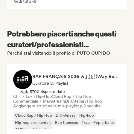
Vedi tutti +9
Potrebbero piacerti anche questi
curatori/professionisti...
Perché stai visitando il profilo di PUTO CUPIDO
RAP FRANÇAIS 2026 🔥🇫🇷 (Way Records)
Curatore Di Playlist
&gt; 5700 risposte date
Chill / Lo-fi Hip-Hop
Cloud Rap / Hip Hop
Commerciale / Mainstream
Drill/Jersey
Hip-hop
Aggiungere artisti nelle mie playlist più seguite
Cloud Rap / Hip Hop
Drill/Jersey
Hip-hop
Hip-hop strumentale
Rap francese
Trap
Pop urbano
Chill / Lo-fi Hip-Hop