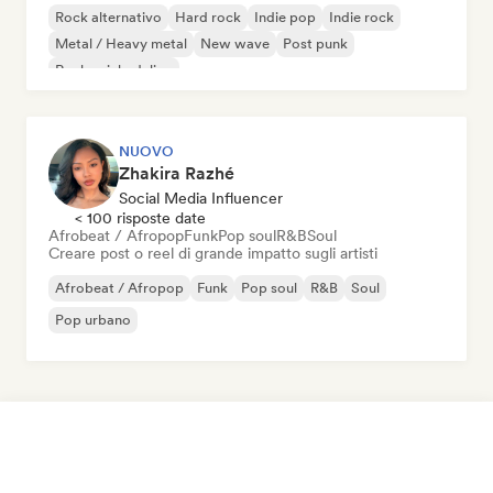
Rock alternativo
Hard rock
Indie pop
Indie rock
Metal / Heavy metal
New wave
Post punk
Rock psichedelico
NUOVO
Zhakira Razhé
Social Media Influencer
< 100 risposte date
Afrobeat / Afropop
Funk
Pop soul
R&B
Soul
Creare post o reel di grande impatto sugli artisti
Afrobeat / Afropop
Funk
Pop soul
R&B
Soul
Pop urbano