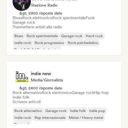
Stazione Radio
&gt; 2900 risposte date
Blues
Rock elettronico
Rock sperimentale
Funk
Garage rock
Trasmettere artisti alla radio
Blues
Rock sperimentale
Garage rock
Hard rock
Indie rock
Rock progressivo
Rock psichedelico
Rock & Roll / Rock classico
indie now
Media/Giornalista
&gt; 2400 risposte date
Rock alternativo
Rock elettronico
Garage rock
Hip-hop
Indie folk
Scrivere articoli
Rock alternativo
Garage rock
Indie folk
Indie pop
Indie rock
Rap internazionale
Metal / Heavy metal
Pop rock