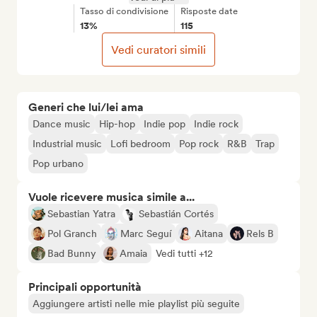
Tasso di condivisione
Risposte date
13%
115
Vedi curatori simili
Generi che lui/lei ama
Dance music
Hip-hop
Indie pop
Indie rock
Industrial music
Lofi bedroom
Pop rock
R&B
Trap
Pop urbano
Vuole ricevere musica simile a...
Sebastian Yatra
Sebastián Cortés
Pol Granch
Marc Seguí
Aitana
Rels B
Bad Bunny
Amaia
Vedi tutti +12
Principali opportunità
Aggiungere artisti nelle mie playlist più seguite