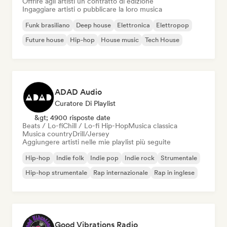
Offrire agli artisti un contratto di edizione
Ingaggiare artisti o pubblicare la loro musica
Funk brasiliano
Deep house
Elettronica
Elettropop
Future house
Hip-hop
House music
Tech House
ADAD Audio
Curatore Di Playlist
&gt; 4900 risposte date
Beats / Lo-fi
Chill / Lo-fi Hip-Hop
Musica classica
Musica country
Drill/Jersey
Aggiungere artisti nelle mie playlist più seguite
Hip-hop
Indie folk
Indie pop
Indie rock
Strumentale
Hip-hop strumentale
Rap internazionale
Rap in inglese
Good Vibrations Radio