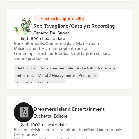
Feedback approfondito
Rob Tavaglione/Catalyst Recording
Esperto Del Suono
&gt; 800 risposte date
Rock alternativo
Commerciale / Mainstream
Musica country
Dream pop
Elettronica
Fornire agli artisti un feedback dettagliato sul loro
suono/produzione
Elettronica
Rock sperimentale
Indie folk
Indie pop
Indie rock
Metal / Heavy metal
Post punk
Rock & Roll / Rock classico
Dreamers Island Entertainment
Etichetta, Editore
&gt; 1000 risposte date
Bass music
Musica brasiliana
Funk brasiliano
Dance music
Deep house