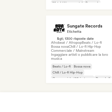
Metal / Heavy metal
Pop rock
Sungate Records
Etichetta
&gt; 1300 risposte date
Afrobeat / Afropop
Beats / Lo-fi
Bossa nova
Chill / Lo-fi Hip-Hop
Commerciale / Mainstream
Ingaggiare artisti o pubblicare la loro
musica
Beats / Lo-fi
Bossa nova
Chill / Lo-fi Hip-Hop
Commerciale / Mainstream
Dancehall
Danza pop
Hip-hop
Pop soul