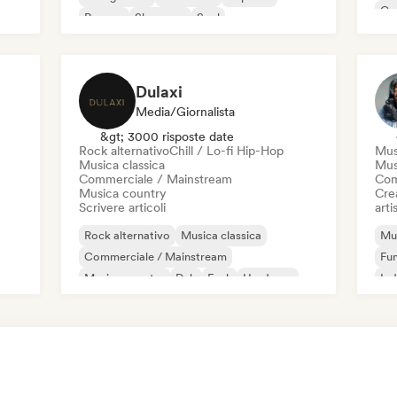
Co
Reggae
Shoegaze
Soul
Di
Dulaxi
Media/Giornalista
&gt; 3000 risposte date
Rock alternativo
Chill / Lo-fi Hip-Hop
Mus
Musica classica
Mus
Commerciale / Mainstream
Com
Musica country
Crea
Scrivere articoli
artis
Rock alternativo
Musica classica
Mus
Commerciale / Mainstream
Fu
Musica country
Dub
Funk
Hardcore
Ind
Hip-hop