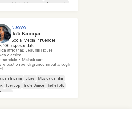
mmerciale / Mainstream
Dance music
sco
Dream pop
House music
NUOVO
Tati Kapaya
Social Media Influencer
< 100 risposte date
ica africana
Blues
Chill House
ica classica
merciale / Mainstream
re post o reel di grande impatto sugli
ti
ica africana
Blues
Musica da film
nk
Iperpop
Indie Dance
Indie folk
ie pop