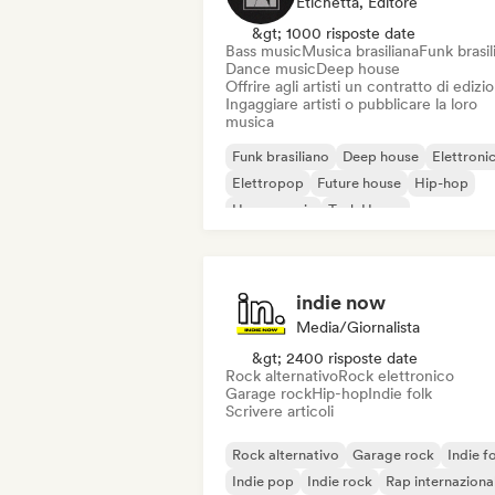
Etichetta, Editore
&gt; 1000 risposte date
Bass music
Musica brasiliana
Funk brasil
Dance music
Deep house
Offrire agli artisti un contratto di edizi
Ingaggiare artisti o pubblicare la loro
musica
Funk brasiliano
Deep house
Elettroni
Elettropop
Future house
Hip-hop
House music
Tech House
indie now
Media/Giornalista
&gt; 2400 risposte date
Rock alternativo
Rock elettronico
Garage rock
Hip-hop
Indie folk
Scrivere articoli
Rock alternativo
Garage rock
Indie f
Indie pop
Indie rock
Rap internaziona