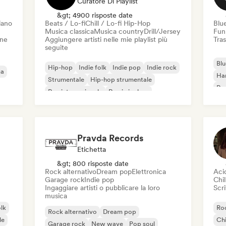
Curatore Di Playlist
&gt; 4900 risposte date
iano
Beats / Lo-fi
Chill / Lo-fi Hip-Hop
Blu
Musica classica
Musica country
Drill/Jersey
Fun
one
Aggiungere artisti nelle mie playlist più
Tras
seguite
Blu
Hip-hop
Indie folk
Indie pop
Indie rock
ca
Ha
Strumentale
Hip-hop strumentale
Roc
Rap internazionale
Rap in inglese
Roc
Pravda Records
Etichetta
&gt; 800 risposte date
Rock alternativo
Dream pop
Elettronica
Aci
Garage rock
Indie pop
Chil
Ingaggiare artisti o pubblicare la loro
Scri
musica
olk
Roc
Rock alternativo
Dream pop
le
Chi
Garage rock
New wave
Pop soul