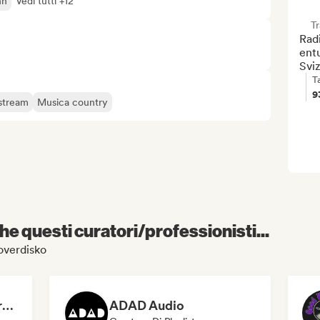
hn
Vedi tutti +12
T
Radi
entu
Sviz
T
9
stream
Musica country
e questi curatori/professionisti...
loverdisko
Dreamers Island Entertainment
ADAD Audio