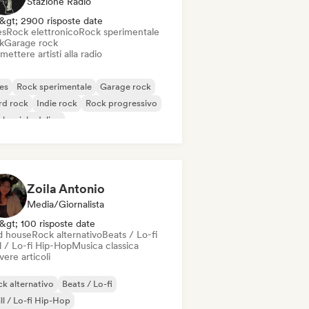
Stazione Radio
&gt; 2900 risposte date
es
Rock elettronico
Rock sperimentale
k
Garage rock
mettere artisti alla radio
es
Rock sperimentale
Garage rock
rd rock
Indie rock
Rock progressivo
k psichedelico
k & Roll / Rock classico
Zoila Antonio
Media/Giornalista
&gt; 100 risposte date
d house
Rock alternativo
Beats / Lo-fi
l / Lo-fi Hip-Hop
Musica classica
vere articoli
k alternativo
Beats / Lo-fi
ll / Lo-fi Hip-Hop