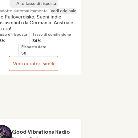
Alto tasso di risposta
radotto automaticamente
Vedi originale
o Pulloverdisko. Suoni indie 
siasmanti da Germania, Austria e 
zera!
asso di risposta
Tasso di condivisione
3%
34%
Risposte date
50
Vedi curatori simili
Good Vibrations Radio