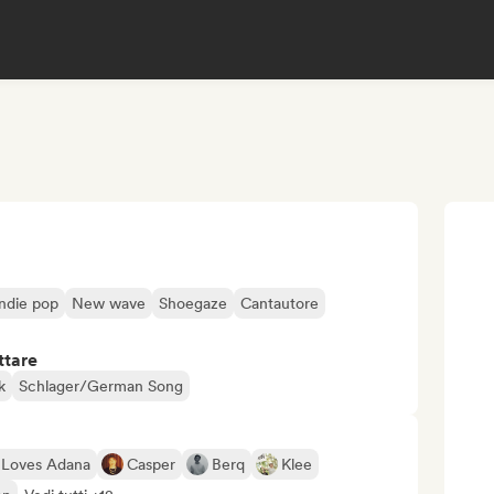
Indie pop
New wave
Shoegaze
Cantautore
ttare
k
Schlager/German Song
 Loves Adana
Casper
Berq
Klee