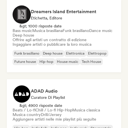
Dreamers Island Entertainment
Etichetta, Editore
&gt; 1000 risposte date
Bass music
Musica brasiliana
Funk brasiliano
Dance music
Deep house
Offrire agli artisti un contratto di edizione
Ingaggiare artisti o pubblicare la loro musica
Funk brasiliano
Deep house
Elettronica
Elettropop
Future house
Hip-hop
House music
Tech House
ADAD Audio
Curatore Di Playlist
&gt; 4900 risposte date
Beats / Lo-fi
Chill / Lo-fi Hip-Hop
Musica classica
Musica country
Drill/Jersey
Aggiungere artisti nelle mie playlist più seguite