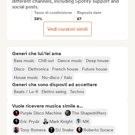
different channels, including Spotify support and 
social posts.
Tasso di condivisione
Risposte date
39%
67
Vedi curatori simili
Generi che lui/lei ama
Bass music
Chill out
Dance music
Deep house
Disco
Elettronica
French house
Future house
House music
Nu-disco / Italo
Generi che sono disposti ad accettare
Beats / Lo-fi
Elettro swing
Techno
Vuole ricevere musica simile a...
Purple Disco Machine
The Shapeshifters
Eric Prydz
Mark Knight
MK
Tony Romera
DJ Snake
Roberto Surace