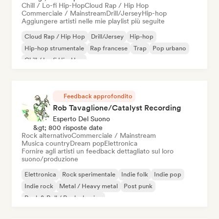
Chill / Lo-fi Hip-Hop
Cloud Rap / Hip Hop
Commerciale / Mainstream
Drill/Jersey
Hip-hop
Aggiungere artisti nelle mie playlist più seguite
Cloud Rap / Hip Hop
Drill/Jersey
Hip-hop
Hip-hop strumentale
Rap francese
Trap
Pop urbano
Chill / Lo-fi Hip-Hop
Feedback approfondito
Rob Tavaglione/Catalyst Recording
Esperto Del Suono
&gt; 800 risposte date
Rock alternativo
Commerciale / Mainstream
Musica country
Dream pop
Elettronica
Fornire agli artisti un feedback dettagliato sul loro
suono/produzione
Elettronica
Rock sperimentale
Indie folk
Indie pop
Indie rock
Metal / Heavy metal
Post punk
Rock & Roll / Rock classico