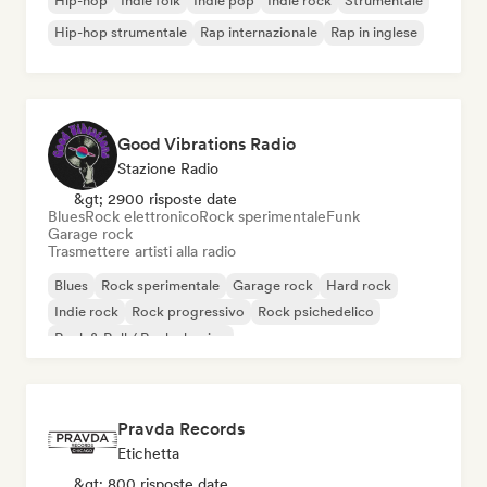
Hip-hop
Indie folk
Indie pop
Indie rock
Strumentale
Hip-hop strumentale
Rap internazionale
Rap in inglese
Good Vibrations Radio
Stazione Radio
&gt; 2900 risposte date
Blues
Rock elettronico
Rock sperimentale
Funk
Garage rock
Trasmettere artisti alla radio
Blues
Rock sperimentale
Garage rock
Hard rock
Indie rock
Rock progressivo
Rock psichedelico
Rock & Roll / Rock classico
Pravda Records
Etichetta
&gt; 800 risposte date