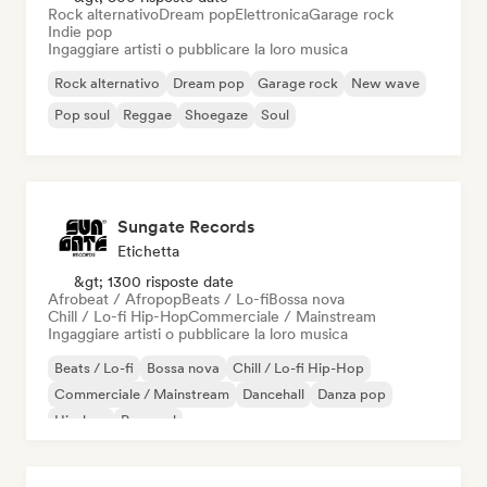
Rock alternativo
Dream pop
Elettronica
Garage rock
Indie pop
Ingaggiare artisti o pubblicare la loro musica
Rock alternativo
Dream pop
Garage rock
New wave
Pop soul
Reggae
Shoegaze
Soul
Sungate Records
Etichetta
&gt; 1300 risposte date
Afrobeat / Afropop
Beats / Lo-fi
Bossa nova
Chill / Lo-fi Hip-Hop
Commerciale / Mainstream
Ingaggiare artisti o pubblicare la loro musica
Beats / Lo-fi
Bossa nova
Chill / Lo-fi Hip-Hop
Commerciale / Mainstream
Dancehall
Danza pop
Hip-hop
Pop soul