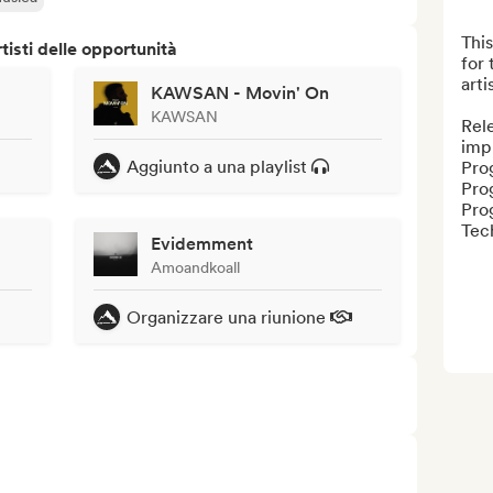
This
isti delle opportunità
for 
arti
KAWSAN - Movin' On
KAWSAN
Rel
impr
Aggiunto a una playlist
Prog
Prog
Prog
Tec
Evidemment
Amoandkoall
Organizzare una riunione