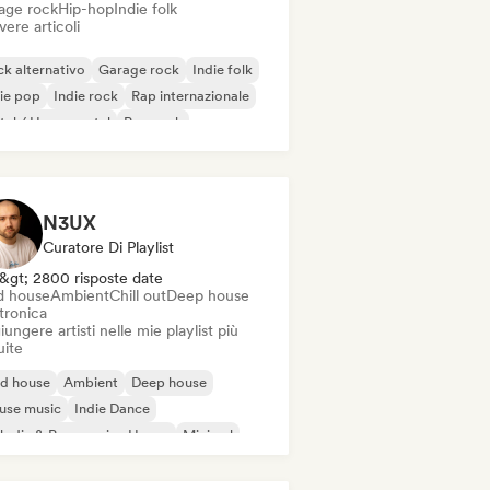
age rock
Hip-hop
Indie folk
vere articoli
k alternativo
Garage rock
Indie folk
ie pop
Indie rock
Rap internazionale
al / Heavy metal
Pop rock
N3UX
Curatore Di Playlist
&gt; 2800 risposte date
d house
Ambient
Chill out
Deep house
tronica
ungere artisti nelle mie playlist più
uite
id house
Ambient
Deep house
use music
Indie Dance
odic & Progressive House
Minimal
ganic House / Downtempo