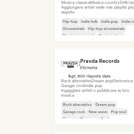
Musica classica
Musica country
Drill/J
Aggiungere artisti nelle mie playlist più
seguite
Hip-hop
Indie folk
Indie pop
Indie r
Strumentale
Hip-hop strumentale
Rap internazionale
Rap in inglese
Pravda Records
Etichetta
&gt; 800 risposte date
Rock alternativo
Dream pop
Elettronica
Garage rock
Indie pop
Ingaggiare artisti o pubblicare la loro
musica
Rock alternativo
Dream pop
Garage rock
New wave
Pop soul
Reggae
Shoegaze
Soul