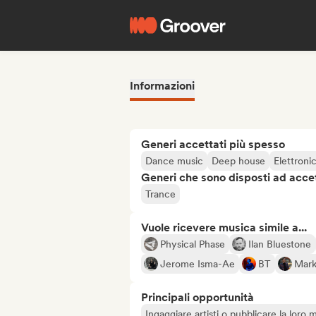
Informazioni
Generi accettati più spesso
Dance music
Deep house
Elettroni
Generi che sono disposti ad acce
Trance
Vuole ricevere musica simile a...
Physical Phase
Ilan Bluestone
Jerome Isma-Ae
BT
Mark
Principali opportunità
Ingaggiare artisti o pubblicare la loro 