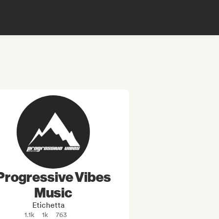
Progressive Vibes
Music
Etichetta
1.1k
1k
763