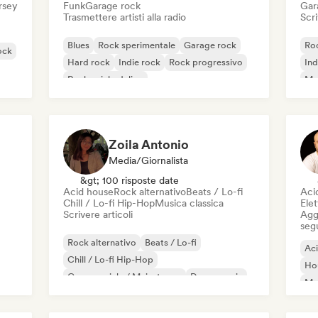
ersey
Funk
Garage rock
Gar
Trasmettere artisti alla radio
Scri
Blues
Rock sperimentale
Garage rock
Roc
ock
Hard rock
Indie rock
Rock progressivo
Ind
Rock psichedelico
Met
Rock & Roll / Rock classico
Zoila Antonio
Media/Giornalista
&gt; 100 risposte date
Acid house
Rock alternativo
Beats / Lo-fi
Aci
Chill / Lo-fi Hip-Hop
Musica classica
Elet
Scrivere articoli
Aggi
seg
Rock alternativo
Beats / Lo-fi
Ac
Chill / Lo-fi Hip-Hop
Ho
Commerciale / Mainstream
Dance music
Mel
Disco
Dream pop
House music
Or