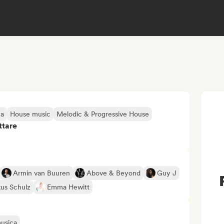
ca
House music
Melodic & Progressive House
ttare
Armin van Buuren
Above & Beyond
Guy J
us Schulz
Emma Hewitt
musica