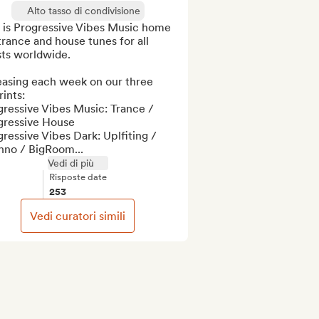
Alto tasso di condivisione
 is Progressive Vibes Music home 
trance and house tunes for all 
sts worldwide.

easing each week on our three 
ints:

ressive Vibes Music: Trance / 
ressive House 

ressive Vibes Dark: Uplfiting / 
hno / BigRoom...
Vedi di più
Risposte date
253
Vedi curatori simili