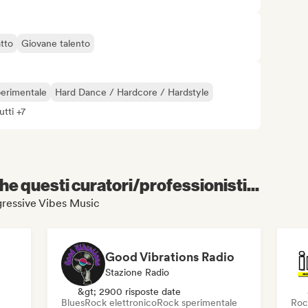
atto
Giovane talento
perimentale
Hard Dance / Hardcore / Hardstyle
utti +7
e questi curatori/professionisti...
ogressive Vibes Music
Good Vibrations Radio
Stazione Radio
&gt; 2900 risposte date
Blues
Rock elettronico
Rock sperimentale
Roc