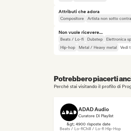
Attributi che adora
Compositore
Artista non sotto contr
Non vuole ricevere...
Beats / Lo-fi
Dubstep
Elettronica s
Hip-hop
Metal / Heavy metal
Vedi t
Potrebbero piacerti anch
Perché stai visitando il profilo di Pr
ADAD Audio
Curatore Di Playlist
&gt; 4900 risposte date
Beats / Lo-fi
Chill / Lo-fi Hip-Hop