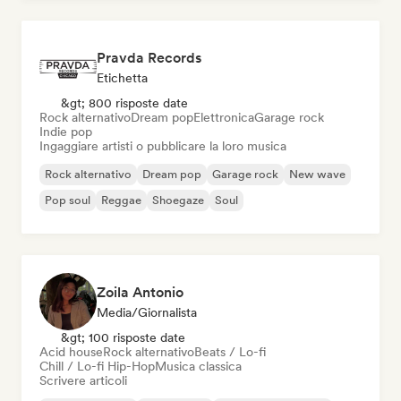
Pravda Records
Etichetta
&gt; 800 risposte date
Rock alternativo
Dream pop
Elettronica
Garage rock
Indie pop
Ingaggiare artisti o pubblicare la loro musica
Rock alternativo
Dream pop
Garage rock
New wave
Pop soul
Reggae
Shoegaze
Soul
Zoila Antonio
Media/Giornalista
&gt; 100 risposte date
Acid house
Rock alternativo
Beats / Lo-fi
Chill / Lo-fi Hip-Hop
Musica classica
Scrivere articoli