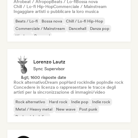
Afrobeat / Afropop
Beats / Lo-fi
Bossa nova
Chill / Lo-fi Hip-Hop
Commerciale / Mainstream
Ingaggiare artisti o pubblicare la loro musica
Beats / Lo-fi
Bossa nova
Chill / Lo-fi Hip-Hop
Commerciale / Mainstream
Dancehall
Danza pop
Hip-hop
Pop soul
Lorenzo Lautz
Sync Supervisor
&gt; 1600 risposte date
Rock alternativo
Dream pop
Hard rock
Indie pop
Indie rock
Concedere in licenza o rappresentare le tracce degli
artisti per la sincronizzazione di immagini/video
Rock alternativo
Hard rock
Indie pop
Indie rock
Metal / Heavy metal
New wave
Post punk
Rock psichedelico