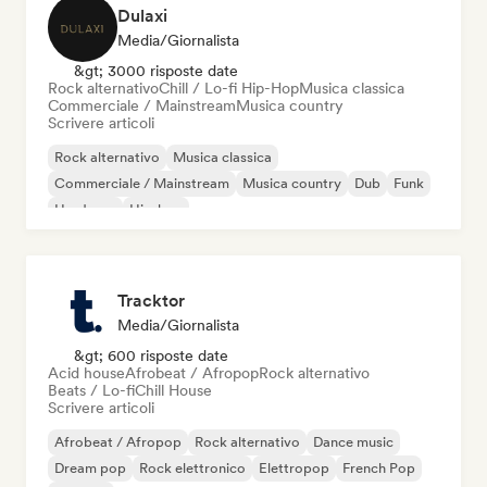
Dulaxi
Media/Giornalista
&gt; 3000 risposte date
Rock alternativo
Chill / Lo-fi Hip-Hop
Musica classica
Commerciale / Mainstream
Musica country
Scrivere articoli
Rock alternativo
Musica classica
Commerciale / Mainstream
Musica country
Dub
Funk
Hardcore
Hip-hop
Tracktor
Media/Giornalista
&gt; 600 risposte date
Acid house
Afrobeat / Afropop
Rock alternativo
Beats / Lo-fi
Chill House
Scrivere articoli
Afrobeat / Afropop
Rock alternativo
Dance music
Dream pop
Rock elettronico
Elettropop
French Pop