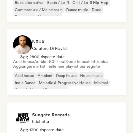
Rock alternativo
Beats / Lo-fi
Chill / Lo-fi Hip-Hop
Commerciale / Mainstream
Dance music
Disco
Dream pop
House music
N3UX
Curatore Di Playlist
&gt; 2800 risposte date
Acid house
Ambient
Chill out
Deep house
Elettronica
Aggiungere artisti nelle mie playlist più seguite
Acid house
Ambient
Deep house
House music
Indie Dance
Melodic & Progressive House
Minimal
Organic House / Downtempo
Sungate Records
Etichetta
&gt; 1300 risposte date