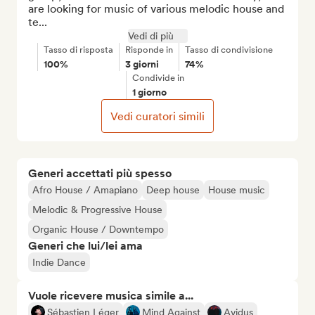
are looking for music of various melodic house and 
te...
Vedi di più
Tasso di risposta
Risponde in
Tasso di condivisione
100%
3 giorni
74%
Condivide in
1 giorno
Vedi curatori simili
Generi accettati più spesso
Afro House / Amapiano
Deep house
House music
Melodic & Progressive House
Organic House / Downtempo
Generi che lui/lei ama
Indie Dance
Vuole ricevere musica simile a...
Sébastien Léger
Mind Against
Avidus