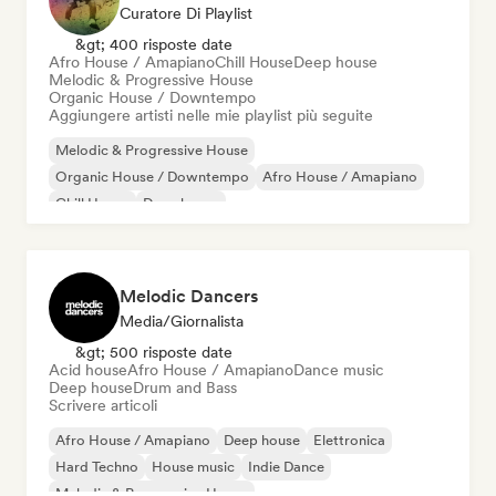
Curatore Di Playlist
&gt; 400 risposte date
Afro House / Amapiano
Chill House
Deep house
Melodic & Progressive House
Organic House / Downtempo
Aggiungere artisti nelle mie playlist più seguite
Melodic & Progressive House
Organic House / Downtempo
Afro House / Amapiano
Chill House
Deep house
Melodic Dancers
Media/Giornalista
&gt; 500 risposte date
Acid house
Afro House / Amapiano
Dance music
Deep house
Drum and Bass
Scrivere articoli
Afro House / Amapiano
Deep house
Elettronica
Hard Techno
House music
Indie Dance
Melodic & Progressive House