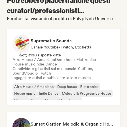
Potrebbero piacerti anche questi
curatori/professionisti...
Perché stai visitando il profilo di Polyptych Universe
Suprematic Sounds
Canale Youtube/Twitch, Etichetta
&gt; 3100 risposte date
Afro House / Amapiano
Deep house
Elettronica
House music
Indie Dance
Condividere gli artisti sul mio canale YouTube,
SoundCloud o Twitch
Ingaggiare artisti o pubblicare la loro musica
Afro House / Amapiano
Deep house
Elettronica
House music
Indie Dance
Melodic & Progressive House
Minimal
Organic House / Downtempo
Sunset Garden Melodic & Organic House