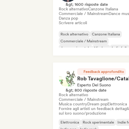
&gt; 1600 risposte date
Rock alternativo
Canzone Italiana
Commerciale / Mainstream
Dance mus
Danza pop
Scrivere articoli
Rock alternativo
Canzone Italiana
Commerciale / Mainstream
Jazz sperimentale
Hip-hop
Indie folk
Indie pop
Strumentale
Feedback approfondito
Esperto Del Suono
&gt; 800 risposte date
Rock alternativo
Commerciale / Mainstream
Musica country
Dream pop
Elettronica
Fornire agli artisti un feedback dettagl
sul loro suono/produzione
Elettronica
Rock sperimentale
Indie f