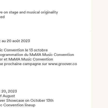
e on stage and musical originality 

ed

t au 20 août 2023



 Convention le 13 octobre 

a programmation du MaMA Music Convention

ver et MaMA Music Convention

 une prochaine campagne sur www.groover.co

 20, 2023

f August

er Showcase on October 13th

ic Convention lineup
