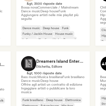
&gt; 3500 risposte date
Bossa nova
Commerciale / Mainstream
Chil
ic
Dance music
Deep house
Funk
Com
Aggiungere artisti nelle mie playlist più
Hip
seguite
Aggi
seg
Dance music
Deep house
Funk
Cl
Funky / Jackin House
House music
Hi
Indie pop
Nu-disco / Italo
Pop soul
Rap
Chi
Dreamers Island Entertainment
Rob Tavaglione/Catalyst Recording
Etichetta, Editore
&gt; 1000 risposte date
Bass music
Musica brasiliana
Funk brasiliano
Beat
Dance music
Deep house
Mus
Offrire agli artisti un contratto di edizione
Aggi
Ingaggiare artisti o pubblicare la loro
seg
iato
musica
Hi
Funk brasiliano
Deep house
Elettronica
olk
St
Elettropop
Future house
Hip-hop