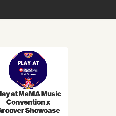
lay at MaMA Music
Convention x
Groover Showcase