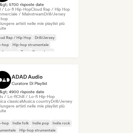
&gt; 5700 risposte date
l / Lo-fi Hip-Hop
Cloud Rap / Hip Hop
merciale / Mainstream
Drill/Jersey
-hop
ungere artisti nelle mie playlist più
uite
oud Rap / Hip Hop
Drill/Jersey
p-hop
Hip-hop strumentale
 francese
Trap
Pop urbano
ll / Lo-fi Hip-Hop
ADAD Audio
Curatore Di Playlist
&gt; 4900 risposte date
s / Lo-fi
Chill / Lo-fi Hip-Hop
ica classica
Musica country
Drill/Jersey
ungere artisti nelle mie playlist più
uite
p-hop
Indie folk
Indie pop
Indie rock
rumentale
Hip-hop strumentale