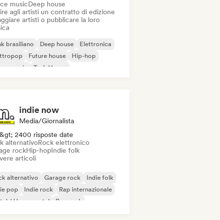
ce music
Deep house
ire agli artisti un contratto di edizione
ggiare artisti o pubblicare la loro
ica
k brasiliano
Deep house
Elettronica
ettropop
Future house
Hip-hop
use music
Tech House
indie now
Media/Giornalista
&gt; 2400 risposte date
k alternativo
Rock elettronico
age rock
Hip-hop
Indie folk
vere articoli
k alternativo
Garage rock
Indie folk
ie pop
Indie rock
Rap internazionale
al / Heavy metal
Pop rock