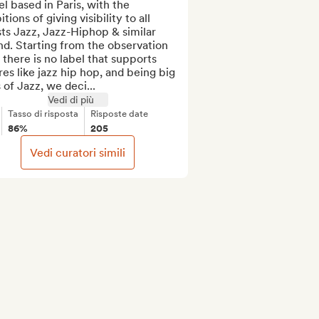
l based in Paris, with the 
tions of giving visibility to all 
sts Jazz, Jazz-Hiphop & similar 
d. Starting from the observation 
 there is no label that supports 
es like jazz hip hop, and being big 
 of Jazz, we deci...
Vedi di più
Tasso di risposta
Risposte date
86%
205
Vedi curatori simili