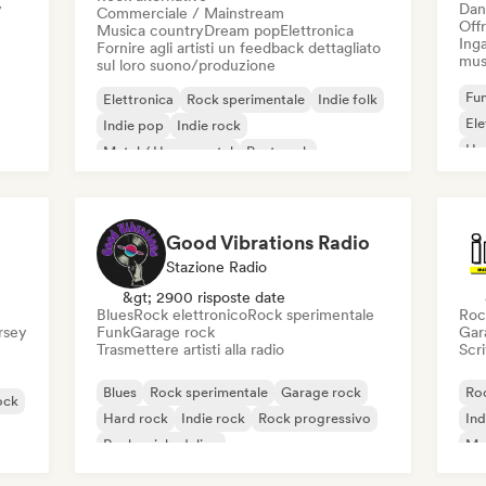
y
Dan
Commerciale / Mainstream
Offr
Musica country
Dream pop
Elettronica
Inga
Fornire agli artisti un feedback dettagliato
mus
sul loro suono/produzione
Fun
Elettronica
Rock sperimentale
Indie folk
El
Indie pop
Indie rock
Ho
Metal / Heavy metal
Post punk
Rock & Roll / Rock classico
Good Vibrations Radio
Stazione Radio
&gt; 2900 risposte date
Blues
Rock elettronico
Rock sperimentale
Roc
ersey
Funk
Garage rock
Gar
Trasmettere artisti alla radio
Scri
Blues
Rock sperimentale
Garage rock
Roc
ock
Hard rock
Indie rock
Rock progressivo
Ind
Rock psichedelico
Met
Rock & Roll / Rock classico