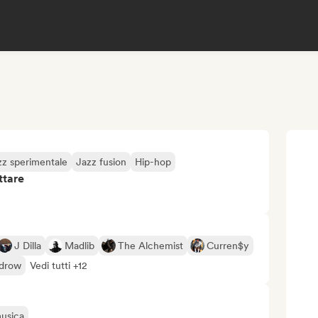
zz sperimentale
Jazz fusion
Hip-hop
ttare
J Dilla
Madlib
The Alchemist
Curren$y
ldrow
Vedi tutti +12
musica