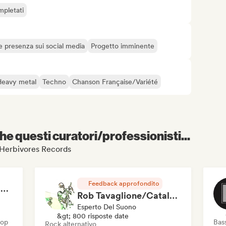
mpletati
e presenza sui social media
Progetto imminente
Heavy metal
Techno
Chanson Française/Variété
e questi curatori/professionisti...
es Herbivores Records
Feedback approfondito
RAP FRANÇAIS 2026 🔥🇫🇷 (Way Records)
Rob Tavaglione/Catalyst Recording
Esperto Del Suono
&gt; 800 risposte date
Hop
Bas
Rock alternativo