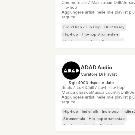
Commerciale / Mainstream
Drill/Jerse
Hip-hop
Aggiungere artisti nelle mie playlist più
seguite
Cloud Rap / Hip Hop
Drill/Jersey
Hip-hop
Hip-hop strumentale
Rap francese
Trap
Pop urbano
Chill / Lo-fi Hip-Hop
ADAD Audio
Curatore Di Playlist
&gt; 4900 risposte date
Beats / Lo-fi
Chill / Lo-fi Hip-Hop
Musica classica
Musica country
Drill/J
Aggiungere artisti nelle mie playlist più
seguite
Hip-hop
Indie folk
Indie pop
Indie r
Strumentale
Hip-hop strumentale
Rap internazionale
Rap in inglese