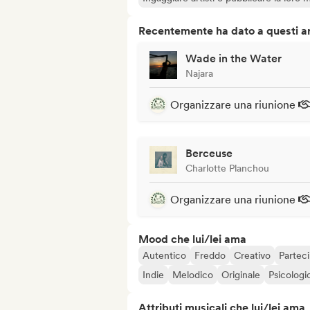
Recentemente ha dato a questi art
Wade in the Water
Najara
Organizzare una riunione
Berceuse
Charlotte Planchou
Organizzare una riunione
Mood che lui/lei ama
Autentico
Freddo
Creativo
Parteci
Indie
Melodico
Originale
Psicologi
Attributi musicali che lui/lei ama