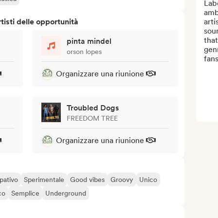
Labe
ambi
isti delle opportunità
arti
soun
that
pinta mindel
genr
orson lopes
fans
Organizzare una riunione
Troubled Dogs
FREEDOM TREE
Organizzare una riunione
pativo
Sperimentale
Good vibes
Groovy
Unico
co
Semplice
Underground