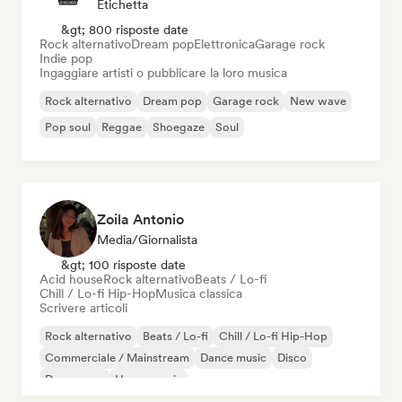
Etichetta
&gt; 800 risposte date
Rock alternativo
Dream pop
Elettronica
Garage rock
Indie pop
Ingaggiare artisti o pubblicare la loro musica
Rock alternativo
Dream pop
Garage rock
New wave
Pop soul
Reggae
Shoegaze
Soul
Zoila Antonio
Media/Giornalista
&gt; 100 risposte date
Acid house
Rock alternativo
Beats / Lo-fi
Chill / Lo-fi Hip-Hop
Musica classica
Scrivere articoli
Rock alternativo
Beats / Lo-fi
Chill / Lo-fi Hip-Hop
Commerciale / Mainstream
Dance music
Disco
Dream pop
House music