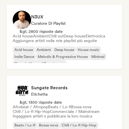
N3UX
Curatore Di Playlist
&gt; 2800 risposte date
Acid house
Ambient
Chill out
Deep house
Elettronica
Aggiungere artisti nelle mie playlist più seguite
Acid house
Ambient
Deep house
House music
Indie Dance
Melodic & Progressive House
Minimal
Organic House / Downtempo
Sungate Records
Etichetta
&gt; 1300 risposte date
Afrobeat / Afropop
Beats / Lo-fi
Bossa nova
Chill / Lo-fi Hip-Hop
Commerciale / Mainstream
Ingaggiare artisti o pubblicare la loro musica
Beats / Lo-fi
Bossa nova
Chill / Lo-fi Hip-Hop