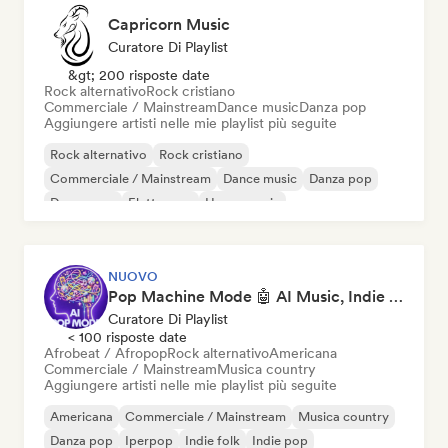
Capricorn Music
Curatore Di Playlist
&gt; 200 risposte date
Rock alternativo
Rock cristiano
Commerciale / Mainstream
Dance music
Danza pop
Aggiungere artisti nelle mie playlist più seguite
Rock alternativo
Rock cristiano
Commerciale / Mainstream
Dance music
Danza pop
Dream pop
Elettropop
House music
NUOVO
Pop Machine Mode 🤖 AI Music, Indie Pop & Dream Pop
Curatore Di Playlist
< 100 risposte date
Afrobeat / Afropop
Rock alternativo
Americana
Commerciale / Mainstream
Musica country
Aggiungere artisti nelle mie playlist più seguite
Americana
Commerciale / Mainstream
Musica country
Danza pop
Iperpop
Indie folk
Indie pop