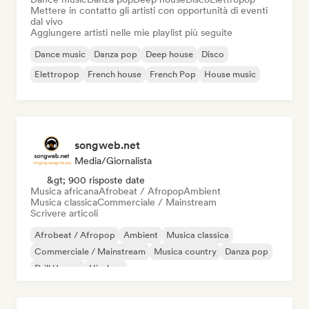
Mettere in contatto gli artisti con opportunità di eventi
dal vivo
Aggiungere artisti nelle mie playlist più seguite
Dance music
Danza pop
Deep house
Disco
Elettropop
French house
French Pop
House music
songweb.net
Media/Giornalista
&gt; 900 risposte date
Musica africana
Afrobeat / Afropop
Ambient
Musica classica
Commerciale / Mainstream
Scrivere articoli
Afrobeat / Afropop
Ambient
Musica classica
Commerciale / Mainstream
Musica country
Danza pop
Drill/Jersey
Hip-hop