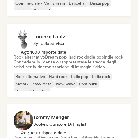
Commerciale / Mainstream
Dancehall
Danza pop
Hip-hop
Pop soul
Lorenzo Lautz
Sync Supervisor
&gt; 1600 risposte date
Rock alternativo
Dream pop
Hard rock
Indie pop
Indie rock
Concedere in licenza o rappresentare le tracce degli
artisti per la sincronizzazione di immagini/video
Rock alternativo
Hard rock
Indie pop
Indie rock
Metal / Heavy metal
New wave
Post punk
Rock psichedelico
Tommy Menger
Booker, Curatore Di Playlist
&gt; 1800 risposte date
Dance music
Danza pop
Deep house
Disco
Elettropop